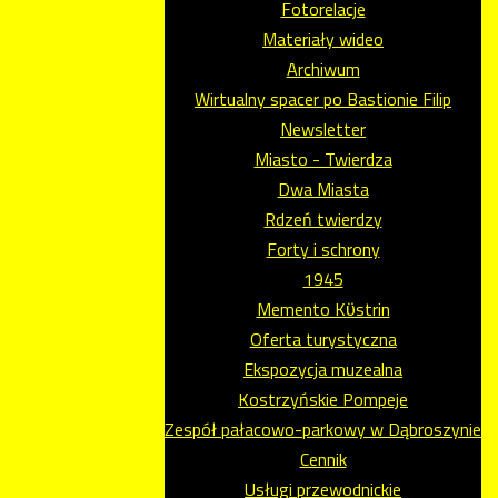
Fotorelacje
Materiały wideo
Archiwum
Wirtualny spacer po Bastionie Filip
Newsletter
Miasto - Twierdza
Dwa Miasta
Rdzeń twierdzy
Forty i schrony
1945
Memento Kϋstrin
Oferta turystyczna
Ekspozycja muzealna
Kostrzyńskie Pompeje
Zespół pałacowo-parkowy w Dąbroszynie
Cennik
Usługi przewodnickie