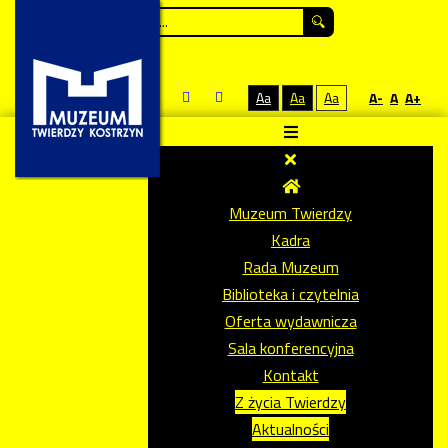
Szukaj...
Aa
Aa
Aa
A-
A
A+
Muzeum Twierdzy
Kadra
Rada Muzeum
Biblioteka i czytelnia
Oferta wydawnicza
Sala konferencyjna
Kontakt
Z życia Twierdzy
Aktualności