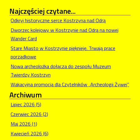
Najczęściej
czytane...
Odkryj historyczne serce Kostrzyna nad Odrą
Dworzec kolejowy w Kostrzynie nad Odrą na nowej
Wander Card
Stare Miasto w Kostrzynie pięknieje. Trwają prace
porządkowe
Nowa archeolożka dołącza do zespołu Muzeum
Twierdzy Kostrzyn
Wakacyjna promocja dla Czytelników „Archeologii Żywej”
Archiwum
Lipiec 2026 (5)
Czerwiec 2026 (2)
Maj 2026 (1)
Kwiecień 2026 (6)