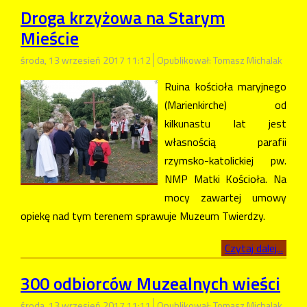
Droga krzyżowa na Starym
Mieście
środa, 13 wrzesień 2017 11:12
Opublikował: Tomasz Michalak
Ruina kościoła maryjnego
(Marienkirche) od
kilkunastu lat jest
własnością parafii
rzymsko-katolickiej pw.
NMP Matki Kościoła. Na
mocy zawartej umowy
opiekę nad tym terenem sprawuje Muzeum Twierdzy.
Czytaj dalej...
300 odbiorców Muzealnych wieści
środa, 13 wrzesień 2017 11:11
Opublikował: Tomasz Michalak