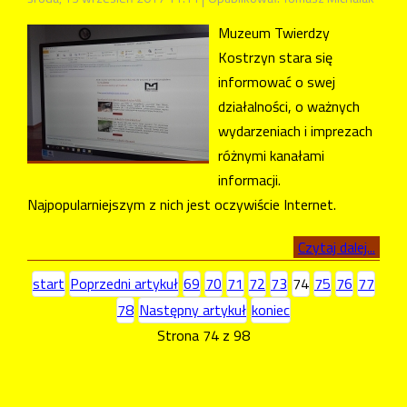
Muzeum Twierdzy
Kostrzyn stara się
informować o swej
działalności, o ważnych
wydarzeniach i imprezach
różnymi kanałami
informacji.
Najpopularniejszym z nich jest oczywiście Internet.
Czytaj dalej...
start
Poprzedni artykuł
69
70
71
72
73
74
75
76
77
78
Następny artykuł
koniec
Strona 74 z 98