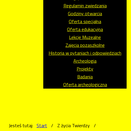
Regulamin zwiedzania
Godziny otwarcia
Oferta specjalna
Oferta edukacyjna
Lekcje Muzealne
Zajęcia pozaszkolne
Historia w pytaniach i odpowiedziach
Archeologia
Projekty
Badania
Oferta archeologiczna
Jesteś tutaj:
Start
/
Z życia Twierdzy
/