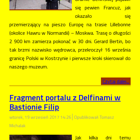
się pewien Francuz, jak
okazało się
przemierzający na pieszo Europę na trasie Lillebonne
(okolice Hawru w Normandii) – Moskwa. Trasę o długości
2 900 km zamierza pokonać w 30 dni. Gerard Bertin, bo
tak brzmi nazwisko wędrowca, przekroczył 16 września
granicę Polski w Kostrzynie i pierwsze kroki skierował do
naszego muzeum.
Czytaj dalej...
Fragment portalu z Delfinami w
Bastionie Filip
wtorek, 19 wrzesień 2017 14:26
Opublikował: Tomasz
Michalak
Jak kilka dni temu