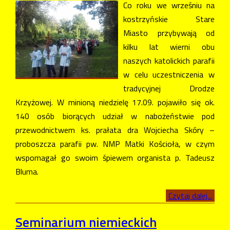
Co roku we wrześniu na
kostrzyńskie Stare
Miasto przybywają od
kilku lat wierni obu
naszych katolickich parafii
w celu uczestniczenia w
tradycyjnej Drodze
Krzyżowej. W minioną niedzielę 17.09. pojawiło się ok.
140 osób biorących udział w nabożeństwie pod
przewodnictwem ks. prałata dra Wojciecha Skóry –
proboszcza parafii pw. NMP Matki Kościoła, w czym
wspomagał go swoim śpiewem organista p. Tadeusz
Bluma.
Czytaj dalej...
Seminarium niemieckich