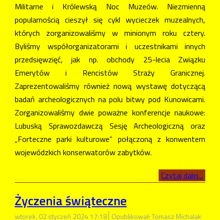
Militarne i Królewską Noc Muzeów. Niezmienną
popularnością cieszył się cykl wycieczek muzealnych,
których zorganizowaliśmy w minionym roku cztery.
Byliśmy współorganizatorami i uczestnikami innych
przedsięwzięć, jak np. obchody 25-lecia Związku
Emerytów i Rencistów Straży Granicznej.
Zaprezentowaliśmy również nową wystawę dotyczącą
badań archeologicznych na polu bitwy pod Kunowicami.
Zorganizowaliśmy dwie poważne konferencje naukowe:
Lubuską Sprawozdawczą Sesję Archeologiczną oraz
„Forteczne parki kulturowe” połączoną z konwentem
wojewódzkich konserwatorów zabytków.
Czytaj dalej...
Życzenia świąteczne
wtorek, 02 styczeń 2024 17:18
Opublikował: Tomasz Michalak