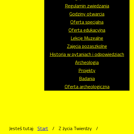
Regulamin zwiedzania
Godziny otwarcia
Oferta specjalna
Oferta edukacyjna
Lekcje Muzealne
Zajęcia pozaszkolne
Historia w pytaniach i odpowiedziach
Archeologia
Projekty
Badania
Oferta archeologiczna
Jesteś tutaj:
Start
/
Z życia Twierdzy
/