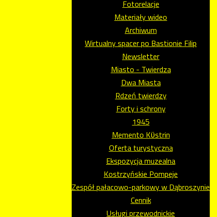
Fotorelacje
Materiały wideo
Archiwum
Wirtualny spacer po Bastionie Filip
Newsletter
Miasto - Twierdza
Dwa Miasta
Rdzeń twierdzy
Forty i schrony
1945
Memento Kϋstrin
Oferta turystyczna
Ekspozycja muzealna
Kostrzyńskie Pompeje
Zespół pałacowo-parkowy w Dąbroszynie
Cennik
Usługi przewodnickie