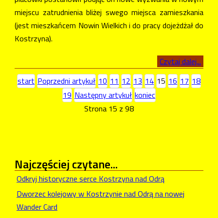
miejscu zatrudnienia bliżej swego miejsca zamieszkania
(jest mieszkańcem Nowin Wielkich i do pracy dojeżdżał do
Kostrzyna).
Czytaj dalej...
start
Poprzedni artykuł
10
11
12
13
14
15
16
17
18
19
Następny artykuł
koniec
Strona 15 z 98
Najczęściej
czytane...
Odkryj historyczne serce Kostrzyna nad Odrą
Dworzec kolejowy w Kostrzynie nad Odrą na nowej
Wander Card