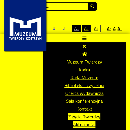
Szukaj...
Aa
Aa
Aa
A-
A
A+
Muzeum Twierdzy
Kadra
Rada Muzeum
Biblioteka i czytelnia
Oferta wydawnicza
Sala konferencyjna
Kontakt
Z życia Twierdzy
Aktualności