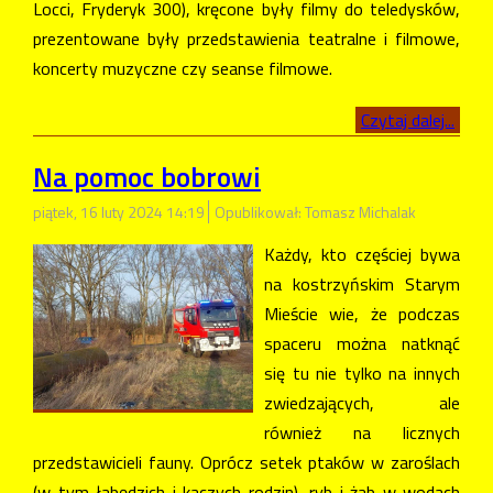
Locci, Fryderyk 300), kręcone były filmy do teledysków,
prezentowane były przedstawienia teatralne i filmowe,
koncerty muzyczne czy seanse filmowe.
Czytaj dalej...
Na pomoc bobrowi
piątek, 16 luty 2024 14:19
Opublikował: Tomasz Michalak
Każdy, kto częściej bywa
na kostrzyńskim Starym
Mieście wie, że podczas
spaceru można natknąć
się tu nie tylko na innych
zwiedzających, ale
również na licznych
przedstawicieli fauny. Oprócz setek ptaków w zaroślach
(w tym łabędzich i kaczych rodzin), ryb i żab w wodach