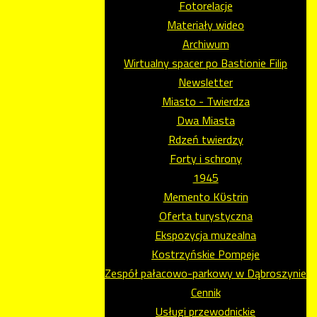
Fotorelacje
Materiały wideo
Archiwum
Wirtualny spacer po Bastionie Filip
Newsletter
Miasto - Twierdza
Dwa Miasta
Rdzeń twierdzy
Forty i schrony
1945
Memento Kϋstrin
Oferta turystyczna
Ekspozycja muzealna
Kostrzyńskie Pompeje
Zespół pałacowo-parkowy w Dąbroszynie
Cennik
Usługi przewodnickie