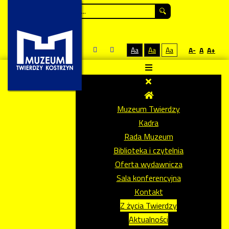
Szukaj...
Aa
Aa
Aa
A-
A
A+
Muzeum Twierdzy
Kadra
Rada Muzeum
Biblioteka i czytelnia
Oferta wydawnicza
Sala konferencyjna
Kontakt
Z życia Twierdzy
Aktualności