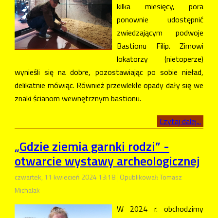
kilka miesięcy, pora
ponownie udostępnić
zwiedzającym podwoje
Bastionu Filip. Zimowi
lokatorzy (nietoperze)
wynieśli się na dobre, pozostawiając po sobie nieład,
delikatnie mówiąc. Również przewlekłe opady dały się we
znaki ścianom wewnętrznym bastionu.
Czytaj dalej...
„Gdzie ziemia garnki rodzi” -
otwarcie wystawy archeologicznej
czwartek, 11 kwiecień 2024 13:18
Opublikował: Tomasz
Michalak
W 2024 r. obchodzimy