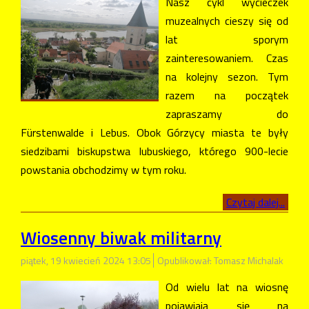
Nasz cykl wycieczek
muzealnych cieszy się od
lat sporym
zainteresowaniem. Czas
na kolejny sezon. Tym
razem na początek
zapraszamy do
Fürstenwalde i Lebus. Obok Górzycy miasta te były
siedzibami biskupstwa lubuskiego, którego 900-lecie
powstania obchodzimy w tym roku.
Czytaj dalej...
Wiosenny biwak militarny
piątek, 19 kwiecień 2024 13:05
Opublikował: Tomasz Michalak
Od wielu lat na wiosnę
pojawiają się na