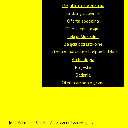
Regulamin zwiedzania
Godziny otwarcia
Oferta specjalna
Oferta edukacyjna
Lekcje Muzealne
Zajęcia pozaszkolne
Historia w pytaniach i odpowiedziach
Archeologia
Projekty
Badania
Oferta archeologiczna
Jesteś tutaj:
Start
/
Z życia Twierdzy
/