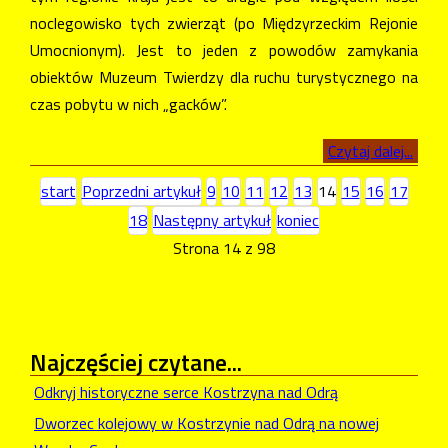
noclegowisko tych zwierząt (po Międzyrzeckim Rejonie
Umocnionym). Jest to jeden z powodów zamykania
obiektów Muzeum Twierdzy dla ruchu turystycznego na
czas pobytu w nich „gacków”.
Czytaj dalej...
start
Poprzedni artykuł
9
10
11
12
13
14
15
16
17
18
Następny artykuł
koniec
Strona 14 z 98
Najczęściej
czytane...
Odkryj historyczne serce Kostrzyna nad Odrą
Dworzec kolejowy w Kostrzynie nad Odrą na nowej