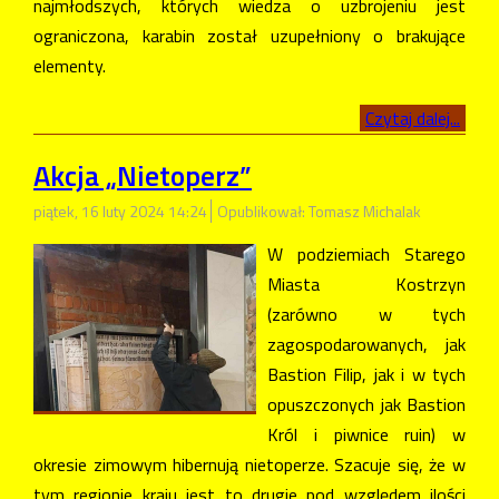
najmłodszych, których wiedza o uzbrojeniu jest
ograniczona, karabin został uzupełniony o brakujące
elementy.
Czytaj dalej...
Akcja „Nietoperz”
piątek, 16 luty 2024 14:24
Opublikował: Tomasz Michalak
W podziemiach Starego
Miasta Kostrzyn
(zarówno w tych
zagospodarowanych, jak
Bastion Filip, jak i w tych
opuszczonych jak Bastion
Król i piwnice ruin) w
okresie zimowym hibernują nietoperze. Szacuje się, że w
tym regionie kraju jest to drugie pod względem ilości