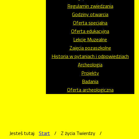
Regulamin zwiedzania
Godziny otwarcia
Oferta specjalna
Oferta edukacyjna
Lekcje Muzealne
Zajęcia pozaszkolne
Historia w pytaniach i odpowiedziach
Archeologia
Projekty
Badania
Oferta archeologiczna
Jesteś tutaj:
Start
/
Z życia Twierdzy
/