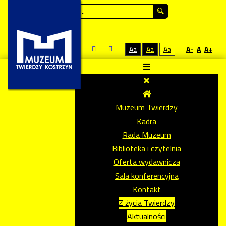
Szukaj...
Aa
Aa
Aa
A-
A
A+
Muzeum Twierdzy
Kadra
Rada Muzeum
Biblioteka i czytelnia
Oferta wydawnicza
Sala konferencyjna
Kontakt
Z życia Twierdzy
Aktualności