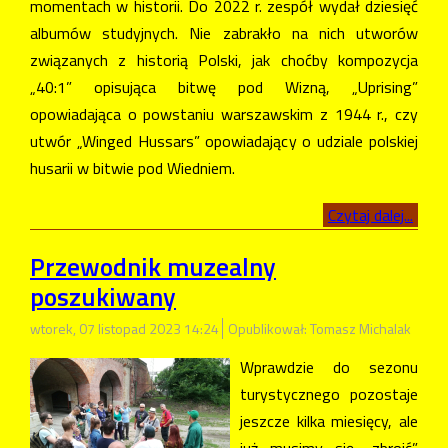
momentach w historii. Do 2022 r. zespół wydał dziesięć
albumów studyjnych. Nie zabrakło na nich utworów
związanych z historią Polski, jak choćby kompozycja
„40:1” opisująca bitwę pod Wizną, „Uprising”
opowiadająca o powstaniu warszawskim z 1944 r., czy
utwór „Winged Hussars” opowiadający o udziale polskiej
husarii w bitwie pod Wiedniem.
Czytaj dalej...
Przewodnik muzealny
poszukiwany
wtorek, 07 listopad 2023 14:24
Opublikował: Tomasz Michalak
Wprawdzie do sezonu
turystycznego pozostaje
jeszcze kilka miesięcy, ale