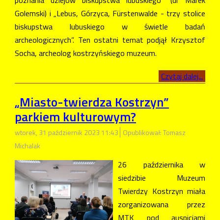
poznania dziejów biskupstwa lubuskiego” (dr Marek
Golemski) i „Lebus, Górzyca, Fürstenwalde - trzy stolice
biskupstwa lubuskiego w świetle badań
archeologicznych”. Ten ostatni temat podjął Krzysztof
Socha, archeolog kostrzyńskiego muzeum.
Czytaj dalej...
„Miasto-twierdza Kostrzyn”
parkiem kulturowym?
wtorek, 31 październik 2023 11:43
Opublikował: Tomasz
Michalak
26 października w
siedzibie Muzeum
Twierdzy Kostrzyn miała
zorganizowana przez
MTK pod auspicjami