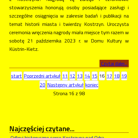
stowarzyszenia honorują osoby posiadające zasługi i
szczególne osiągnięcia w zakresie badań i publikacji na
temat historii miasta i twierdzy Kostrzyn. Uroczysta
ceremonia wręczenia nagrody miała miejsce tym razem w
sobotę 21 października 2023 r. w Domu Kultury w
Küstrin-Kietz.
Czytaj dalej...
start
Poprzedni artykuł
11
12
13
14
15
16
17
18
19
20
Następny artykuł
koniec
Strona 16 z 98
Najczęściej
czytane...
Odkryj historyczne serce Kostrzyna nad Odrą