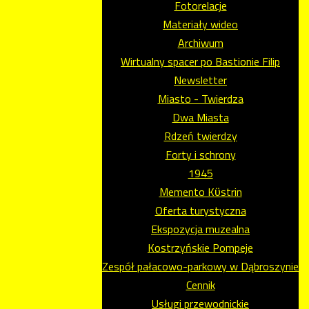
Fotorelacje
Materiały wideo
Archiwum
Wirtualny spacer po Bastionie Filip
Newsletter
Miasto - Twierdza
Dwa Miasta
Rdzeń twierdzy
Forty i schrony
1945
Memento Kϋstrin
Oferta turystyczna
Ekspozycja muzealna
Kostrzyńskie Pompeje
Zespół pałacowo-parkowy w Dąbroszynie
Cennik
Usługi przewodnickie