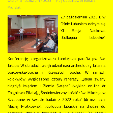
wtorek, 31 październik 2023 11:47
Opublikował: Tomasz
Michalak
27 października 2023 r. w
Ośnie Lubuskim odbyła się
XI Sesja Naukowa
„Colloquia Lubuskie”.
Konferencję zorganizowała tamtejsza parafia pw św.
Jakuba. W obradach wzięli udział nasi archeolodzy Julianna
Sójkowska-Socha i Krzysztof Socha. W ramach
kolokwiów wygłoszono cztery referaty: „Jaksa zwany
niegdyś księciem i Ziemia Święta” (wykład on-line dr
Zbigniewa Piłata), „Średniowieczny kościół św. Mikołaja w
Szczecinie w świetle badań z 2022 roku” (dr inż. arch.
Maciej Płotkowiak), „Colloquia lubuskie na drodze do