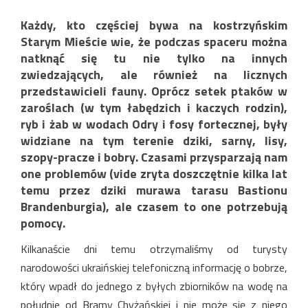
Każdy, kto częściej bywa na kostrzyńskim
Starym Mieście wie, że podczas spaceru można
natknąć się tu nie tylko na innych
zwiedzających, ale również na licznych
przedstawicieli fauny. Oprócz setek ptaków w
zaroślach (w tym łabędzich i kaczych rodzin),
ryb i żab w wodach Odry i fosy fortecznej, były
widziane na tym terenie dziki, sarny, lisy,
szopy-pracze i bobry. Czasami przysparzają nam
one problemów (vide zryta doszczętnie kilka lat
temu przez dziki murawa tarasu Bastionu
Brandenburgia), ale czasem to one potrzebują
pomocy.
Kilkanaście dni temu otrzymaliśmy od turysty
narodowości ukraińskiej telefoniczną informację o bobrze,
który wpadł do jednego z byłych zbiorników na wodę na
południe od Bramy Chyżańskiej i nie może się z niego