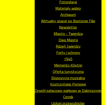
Fotorelacje
Materiały wideo
Archiwum
Wirtualny spacer po Bastionie Filip
Newsletter
Miasto - Twierdza
Dwa Miasta
Rdzeń twierdzy
Forty i schrony
1945
Memento Kϋstrin
Oferta turystyczna
Ekspozycja muzealna
Kostrzyńskie Pompeje
Zespół pałacowo-parkowy w Dąbroszynie
Cennik
Usługi przewodnickie