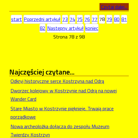
Czytaj dalej...
start
Poprzedni artykuł
73
74
75
76
77
78
79
80
81
82
Następny artykuł
koniec
Strona 78 z 98
Najczęściej
czytane...
Odkryj historyczne serce Kostrzyna nad Odrą
Dworzec kolejowy w Kostrzynie nad Odrą na nowej
Wander Card
Stare Miasto w Kostrzynie pięknieje. Trwają prace
porządkowe
Nowa archeolożka dołącza do zespołu Muzeum
Twierdzy Kostrzyn