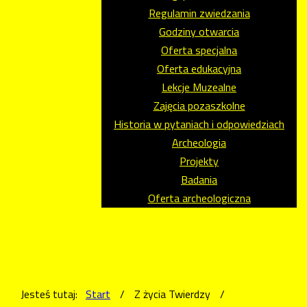
Regulamin zwiedzania
Godziny otwarcia
Oferta specjalna
Oferta edukacyjna
Lekcje Muzealne
Zajęcia pozaszkolne
Historia w pytaniach i odpowiedziach
Archeologia
Projekty
Badania
Oferta archeologiczna
Jesteś tutaj:
Start
/
Z życia Twierdzy
/