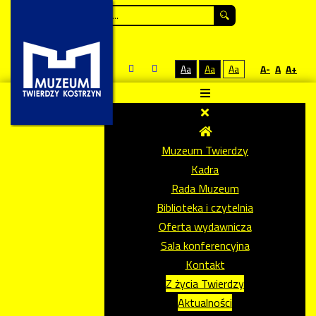
Szukaj...
Aa
Aa
Aa
A-
A
A+
Muzeum Twierdzy
Kadra
Rada Muzeum
Biblioteka i czytelnia
Oferta wydawnicza
Sala konferencyjna
Kontakt
Z życia Twierdzy
Aktualności