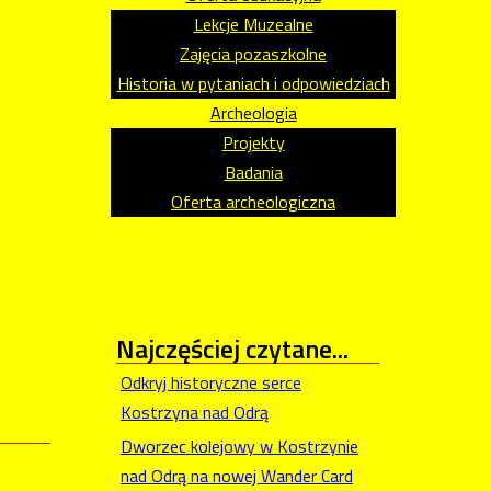
Lekcje Muzealne
Zajęcia pozaszkolne
Historia w pytaniach i odpowiedziach
Archeologia
Projekty
Badania
Oferta archeologiczna
Najczęściej
czytane...
Odkryj historyczne serce
Kostrzyna nad Odrą
Dworzec kolejowy w Kostrzynie
nad Odrą na nowej Wander Card