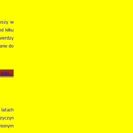
rwszy w
d kilku
wierdzy
anie do
dalej...
latach
rzyczyn
inionym