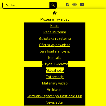
Szukaj...
Muzeum Twierdzy
Kadra
Rada Muzeum
Biblioteka i czytelnia
Oferta wydawnicza
Sala konferencyjna
Kontakt
Z życia Twierdzy
Aktualności
Fotorelacje
Materiały wideo
Archiwum
Wirtualny spacer po Bastionie Filip
Newsletter