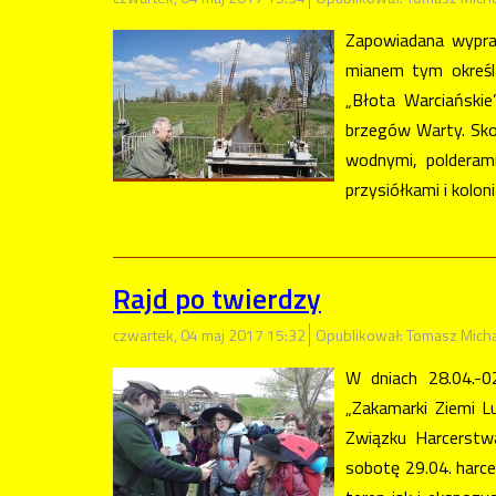
Zapowiadana wypra
mianem tym określa
„Błota Warciański
brzegów Warty. Sko
wodnymi, polderam
przysiółkami i kolo
Rajd po twierdzy
czwartek, 04 maj 2017 15:32
Opublikował: Tomasz Mich
W dniach 28.04.-
„Zakamarki Ziemi L
Związku Harcerstwa
sobotę 29.04. harce