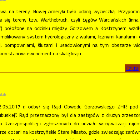
wa na tereny Nowej Ameryki była udaną wycieczką. Przypomnij
 się tereny tzw. Warthebruch, czyli Łęgów Warciańskich (inn
e”) położone na odcinku między Gorzowem a Kostrzynem wzdł
mplikowany system hydrologiczny z wałami, licznymi kanałami i 
i, pompowniami, śluzami i usadowionymi na tym obszarze wio
niami stanowi ewenement na skalę kraju.
Czytaj 
alak
02.05.2017 r. odbył się Rajd Obwodu Gorzowskiego ZHR pod
ubuskiej”. Rajd przeznaczony był dla zastępów z drużyn zrzesz
 Rzeczpospolitej i zgłoszonych do udziału w rywalizacji rajd
rze dotarli na kostrzyńskie Stare Miasto, gdzie zwiedzając zarów