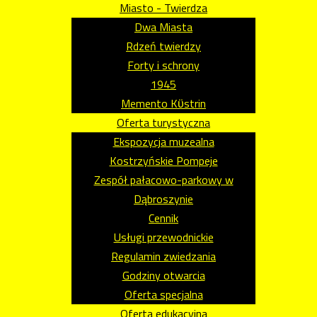
Miasto - Twierdza
Dwa Miasta
Rdzeń twierdzy
Forty i schrony
1945
Memento Kϋstrin
Oferta turystyczna
Ekspozycja muzealna
Kostrzyńskie Pompeje
Zespół pałacowo-parkowy w
Dąbroszynie
Cennik
Usługi przewodnickie
Regulamin zwiedzania
Godziny otwarcia
Oferta specjalna
Oferta edukacyjna