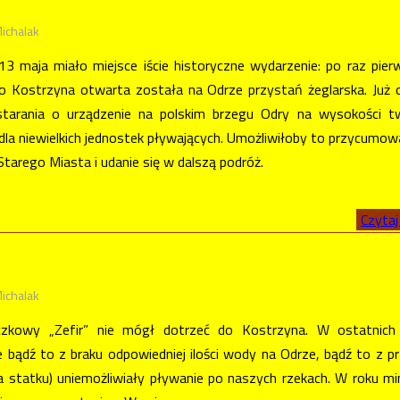
ichalak
3 maja miało miejsce iście historyczne wydarzenie: po raz pie
go Kostrzyna otwarta została na Odrze przystań żeglarska. Już o
starania o urządzenie na polskim brzegu Odry na wysokości t
dla niewielkich jednostek pływających. Umożliwiłoby to przycumow
Starego Miasta i udanie się w dalszą podróż.
Czytaj 
ichalak
zkowy „Zefir” nie mógł dotrzeć do Kostrzyna. W ostatnich 
 bądź to z braku odpowiedniej ilości wody na Odrze, bądź to z p
ia statku) uniemożliwiały pływanie po naszych rzekach. W roku m