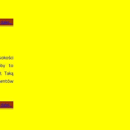
dalej...
sokości
oby to
ż. Taką
ementów
dalej...