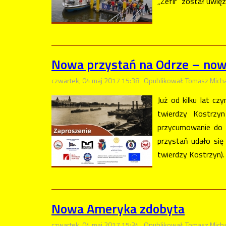
„Zefir” został uwięz
Nowa przystań na Odrze – now
czwartek, 04 maj 2017 15:38
Opublikował: Tomasz Mich
Już od kilku lat c
twierdzy Kostrzyn
przycumowanie do b
przystań udało się
twierdzy Kostrzyn).
Nowa Ameryka zdobyta
czwartek, 04 maj 2017 15:34
Opublikował: Tomasz Mich