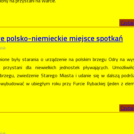
iony na przystani na Warcie.
Czytaj 
e polsko-niemieckie miejsce spotkań
alak
zynione były starania o urządzenie na polskim brzegu Odry na wy
 przystani dla niewielkich jednostek pływających. Umożliwił
rzegu, zwiedzenie Starego Miasta i udanie się w dalszą podró
 wybudować w ubiegłym roku przy Furcie Rybackiej (jeden z el
Czytaj 
alak