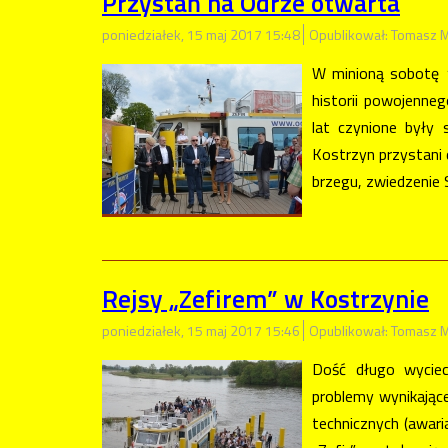
Przystań na Odrze otwarta
poniedziałek, 15 maj 2017 15:48
Opublikował: Tomasz M
W minioną sobotę 1
historii powojenne
lat czynione były 
Kostrzyn przystani 
brzegu, zwiedzenie 
Rejsy „Zefirem” w Kostrzynie
poniedziałek, 15 maj 2017 15:46
Opublikował: Tomasz M
Dość długo wyciec
problemy wynikające
technicznych (awar