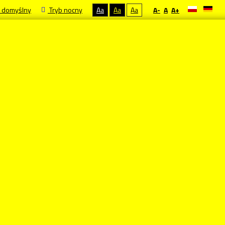
 domyślny
Tryb nocny
Aa
Aa
Aa
A-
A
A+