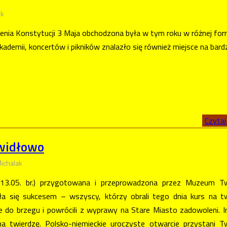
ak
enia Konstytucji 3 Maja obchodzona była w tym roku w różnej for
kademii, koncertów i pikników znalazło się również miejsce na bardz
Czytaj 
awidłowo
ichalak
(13.05. br.) przygotowana i przeprowadzona przez Muzeum Tw
a się sukcesem – wszyscy, którzy obrali tego dnia kurs na t
ie do brzegu i powrócili z wyprawy na Stare Miasto zadowoleni. 
 twierdzę. Polsko-niemieckie uroczyste otwarcie przystani T