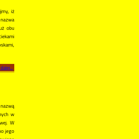
my, iż
a nazwa
uż obu
ciekami
skami,
dalej...
 nazwą
onych w
owej. W
no jego