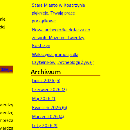
Stare Miasto w Kostrzynie
pięknieje. Trwają prace
mie.
porządkowe
iej
Nowa archeolożka dołącza do
zespołu Muzeum Twierdzy
Kostrzyn
Wakacyjna promocja dla
Czytelników „Archeologii Żywej”
dalej...
Archiwum
Lipiec 2026 (5)
Czerwiec 2026 (2)
Maj 2026 (1)
ierdzy
Kwiecień 2026 (6)
wierdzę
Marzec 2026 (4)
Impreza
Luty 2026 (9)
wierdza