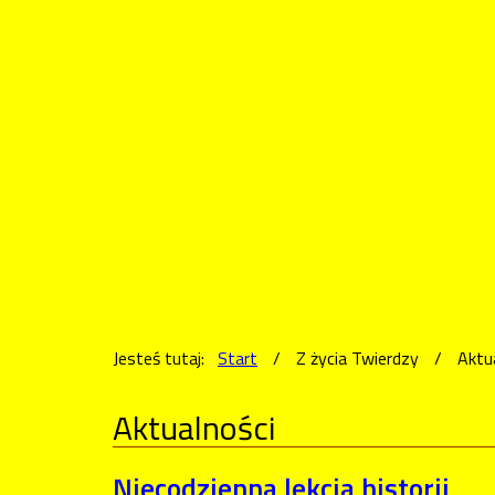
Jesteś tutaj:
Start
/
Z życia Twierdzy
/
Aktu
Aktualności
Niecodzienna lekcja historii