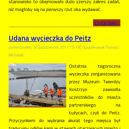
stanowisko to obejmowało dużo szerszy zakres zadań,
niż mogłoby się na pierwszy rzut oka wydawać.
Czytaj dalej...
Udana wycieczka do Peitz
poniedziałek, 30 październik 2017 19:18
Opublikował: Tomasz
Michalak
Ostatnia tegoroczna
wycieczka zorganizowana
przez Muzeum Twierdzy
Kostrzyn zawiodła
uczestników do miasta
partnerskiego na
Łużycach, czyli do Peitz.
Przyczynkiem do wybrania akurat tego miejsca był
tradycyjny odłów karpi w stawach otaczających miasto i