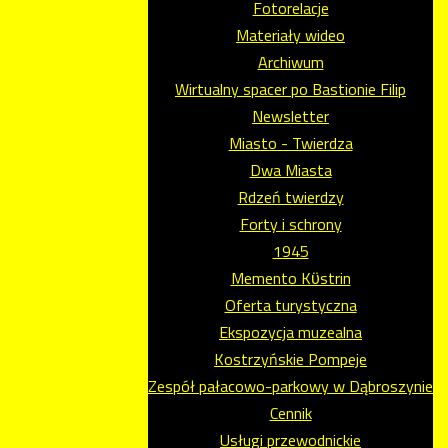
Fotorelacje
Materiały wideo
Archiwum
Wirtualny spacer po Bastionie Filip
Newsletter
Miasto - Twierdza
Dwa Miasta
Rdzeń twierdzy
Forty i schrony
1945
Memento Kϋstrin
Oferta turystyczna
Ekspozycja muzealna
Kostrzyńskie Pompeje
Zespół pałacowo-parkowy w Dąbroszynie
Cennik
Usługi przewodnickie