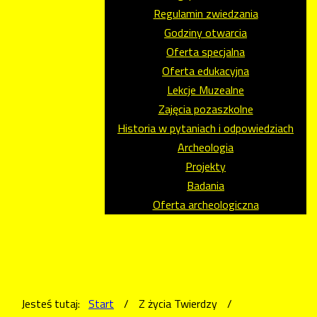
Regulamin zwiedzania
Godziny otwarcia
Oferta specjalna
Oferta edukacyjna
Lekcje Muzealne
Zajęcia pozaszkolne
Historia w pytaniach i odpowiedziach
Archeologia
Projekty
Badania
Oferta archeologiczna
Jesteś tutaj:
Start
/
Z życia Twierdzy
/