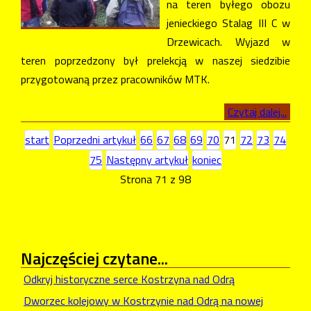
na teren byłego obozu
jenieckiego Stalag III C w
Drzewicach. Wyjazd w
teren poprzedzony był prelekcją w naszej siedzibie
przygotowaną przez pracowników MTK.
Czytaj dalej...
start
Poprzedni artykuł
66
67
68
69
70
71
72
73
74
75
Następny artykuł
koniec
Strona 71 z 98
Najczęściej
czytane...
Odkryj historyczne serce Kostrzyna nad Odrą
Dworzec kolejowy w Kostrzynie nad Odrą na nowej