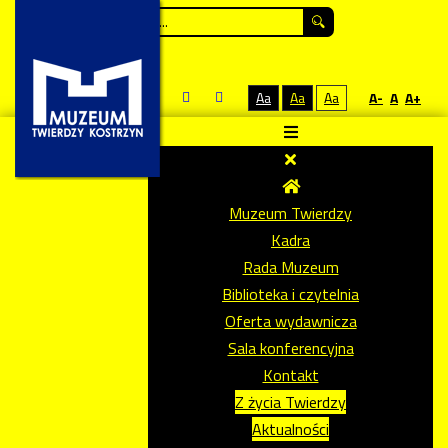
Szukaj...
Aa
Aa
Aa
A-
A
A+
Muzeum Twierdzy
Kadra
Rada Muzeum
Biblioteka i czytelnia
Oferta wydawnicza
Sala konferencyjna
Kontakt
Z życia Twierdzy
Aktualności