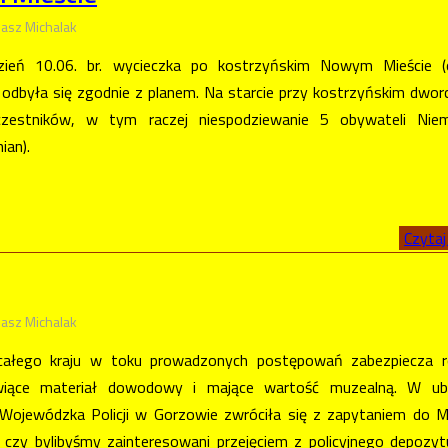
asz Michalak
ień 10.06. br. wycieczka po kostrzyńskim Nowym Mieście (
 odbyła się zgodnie z planem. Na starcie przy kostrzyńskim dwo
zestników, w tym raczej niespodziewanie 5 obywateli Niem
ian).
Czytaj 
asz Michalak
e całego kraju w toku prowadzonych postępowań zabezpiecza r
wiące materiał dowodowy i mające wartość muzealną. W ub
Wojewódzka Policji w Gorzowie zwróciła się z zapytaniem do 
 czy bylibyśmy zainteresowani przejęciem z policyjnego depozyt