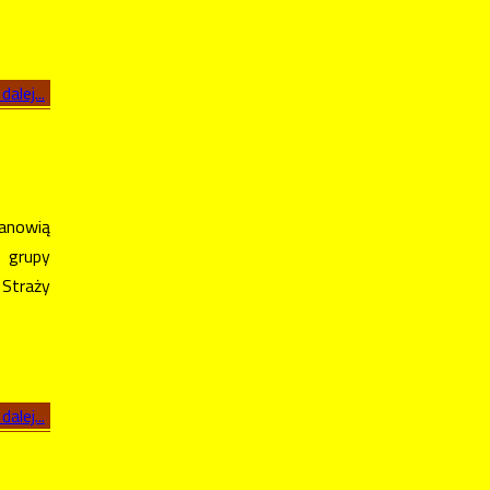
dalej...
anowią
 grupy
 Straży
dalej...