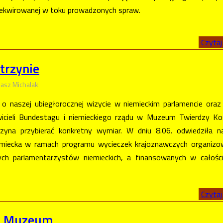
arekwirowanej w toku prowadzonych spraw.
Czytaj 
trzynie
asz Michalak
 o naszej ubiegłorocznej wizycie w niemieckim parlamencie oraz 
icieli Bundestagu i niemieckiego rządu w Muzeum Twierdzy Ko
zyna przybierać konkretny wymiar. W dniu 8.06. odwiedziła n
miecka w ramach programu wycieczek krajoznawczych organizo
ych parlamentarzystów niemieckich, a finansowanych w całośc
Czytaj 
 w Muzeum