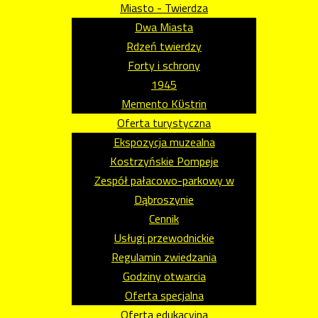
Miasto - Twierdza
Dwa Miasta
Rdzeń twierdzy
Forty i schrony
1945
Memento Kϋstrin
Oferta turystyczna
Ekspozycja muzealna
Kostrzyńskie Pompeje
Zespół pałacowo-parkowy w
Dąbroszynie
Cennik
Usługi przewodnickie
Regulamin zwiedzania
Godziny otwarcia
Oferta specjalna
Oferta edukacyjna