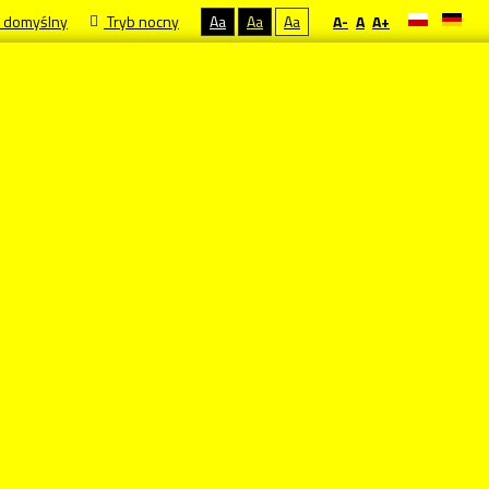
 domyślny
Tryb nocny
Aa
Aa
Aa
A-
A
A+