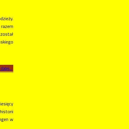
dzieży.
m razem
 został
ńskiego
dalej...
iesięcy
istorii
engen w