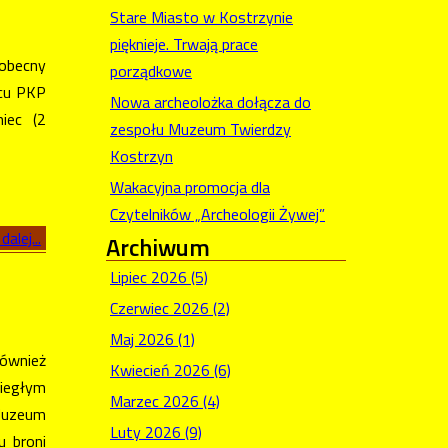
Stare Miasto w Kostrzynie
pięknieje. Trwają prace
obecny
porządkowe
rcu PKP
Nowa archeolożka dołącza do
iec (2
zespołu Muzeum Twierdzy
Kostrzyn
Wakacyjna promocja dla
Czytelników „Archeologii Żywej”
dalej...
Archiwum
Lipiec 2026 (5)
Czerwiec 2026 (2)
Maj 2026 (1)
ównież
Kwiecień 2026 (6)
iegłym
Marzec 2026 (4)
Muzeum
Luty 2026 (9)
u broni