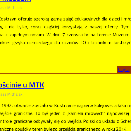
asz Michalak
strzyn oferuje szeroką gamę zajęć edukacyjnych dla dzieci i mło
y, i nie tylko, coraz częściej korzystają z naszej oferty. Ty
nia z zupełnym novum. W dniu 7 czerwca br. na terenie Muzeum
kurs języka niemieckiego dla uczniów LO i technikum kostrzy
Czytaj 
ościnie u MTK
asz Michalak
 1992, otwarte zostało w Kostrzynie najpierw kolejowe, a kilka m
ejście graniczne. To był jeden z „kamieni milowych” najnowszej h
ntrole graniczne odbywały się do wejścia Polski do układu z Sch
raniczne opuściły teren byłego przejścia granicznego w roku 2014.