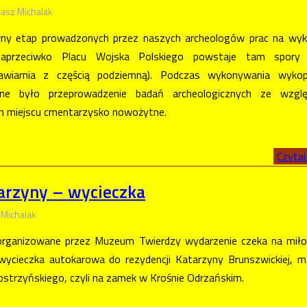
asz Michalak
wny etap prowadzonych przez naszych archeologów prac na wyk
Naprzeciwko Placu Wojska Polskiego powstaje tam spory 
kawiarnia z częścią podziemną). Podczas wykonywania wyko
czne było przeprowadzenie badań archeologicznych ze wzgl
m miejscu cmentarzysko nowożytne.
Czytaj 
tarzyny – wycieczka
 Michalak
 organizowane przez Muzeum Twierdzy wydarzenie czeka na mił
o: wycieczka autokarowa do rezydencji Katarzyny Brunszwickiej, m
strzyńskiego, czyli na zamek w Krośnie Odrzańskim.