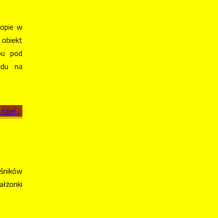
opie w
obiekt
pu pod
ędu na
dalej...
ośników
ałżonki