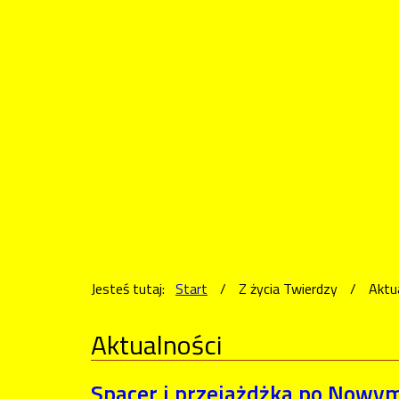
Jesteś tutaj:
Start
/
Z życia Twierdzy
/
Aktu
Aktualności
Spacer i przejażdżka po Nowy