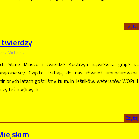
Czytaj 
j twierdzy
asz Michalak
ych Stare Miasto i twierdzę Kostrzyn największa grupę st
i-krajoznawcy. Często trafiają do nas również umundurowane
inionych latach gościliśmy tu m. in. leśników, weteranów WOPu i
 czy też myśliwych.
Czytaj 
Miejskim