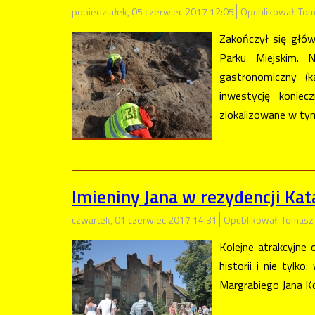
poniedziałek, 05 czerwiec 2017 12:05
Opublikował: Tom
Zakończył się głó
Parku Miejskim. 
gastronomiczny (
inwestycję konie
zlokalizowane w ty
Imieniny Jana w rezydencji Ka
czwartek, 01 czerwiec 2017 14:31
Opublikował: Tomasz
Kolejne atrakcyjne
historii i nie tylk
Margrabiego Jana Ko