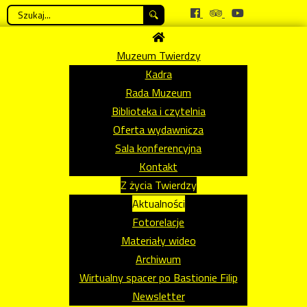
Szukaj...
Muzeum Twierdzy
Kadra
Rada Muzeum
Biblioteka i czytelnia
Oferta wydawnicza
Sala konferencyjna
Kontakt
Z życia Twierdzy
Aktualności
Fotorelacje
Materiały wideo
Archiwum
Wirtualny spacer po Bastionie Filip
Newsletter