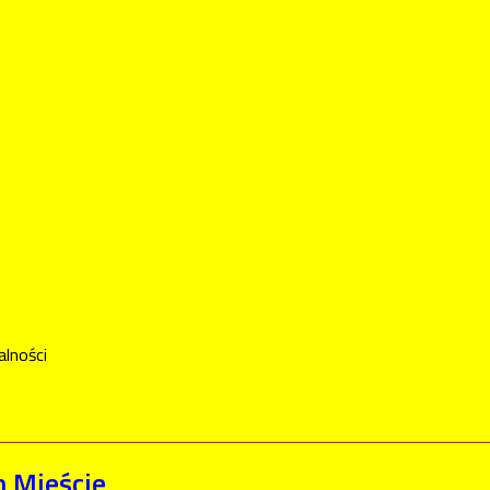
alności
m Mieście