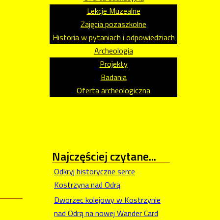
Lekcje Muzealne
Zajęcia pozaszkolne
Historia w pytaniach i odpowiedziach
Archeologia
Projekty
Badania
Oferta archeologiczna
Najczęściej
czytane...
Odkryj historyczne serce
Kostrzyna nad Odrą
Dworzec kolejowy w Kostrzynie
nad Odrą na nowej Wander Card