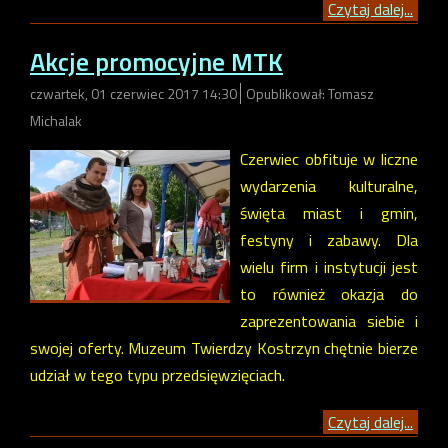
Czytaj dalej...
Akcje promocyjne MTK
czwartek, 01 czerwiec 2017 14:30
Opublikował: Tomasz
Michalak
Czerwiec obfituje w liczne
wydarzenia kulturalne,
święta miast i gmin,
festyny i zabawy. Dla
wielu firm i instytucji jest
to również okazja do
zaprezentowania siebie i
swojej oferty. Muzeum Twierdzy Kostrzyn chętnie bierze
udział w tego typu przedsięwzięciach.
Czytaj dalej...