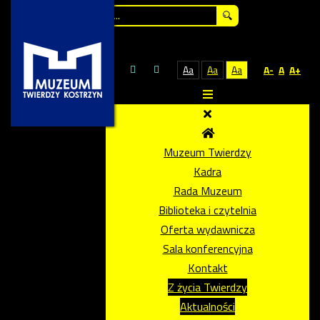
Szukaj...
Aa
Aa
Aa
A-
A
A+
Muzeum Twierdzy
Kadra
Rada Muzeum
Biblioteka i czytelnia
Oferta wydawnicza
Sala konferencyjna
Kontakt
Z życia Twierdzy
Aktualności