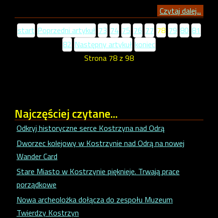
Czytaj dalej...
start
Poprzedni artykuł
73
74
75
76
77
78
79
80
81
82
Następny artykuł
koniec
Strona 78 z 98
Najczęściej
czytane...
Odkryj historyczne serce Kostrzyna nad Odrą
Dworzec kolejowy w Kostrzynie nad Odrą na nowej
Wander Card
Stare Miasto w Kostrzynie pięknieje. Trwają prace
porządkowe
Nowa archeolożka dołącza do zespołu Muzeum
Twierdzy Kostrzyn