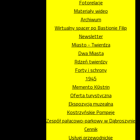
Fotorelacje
Materiały wideo
Archiwum
Wirtualny spacer po Bastionie Filip
Newsletter
Miasto - Twierdza
Dwa Miasta
Rdzeń twierdzy
Forty i schrony
1945
Memento Kϋstrin
Oferta turystyczna
Ekspozycja muzealna
Kostrzyńskie Pompeje
Zespół pałacowo-parkowy w Dąbroszynie
Cennik
Usługi przewodnickie