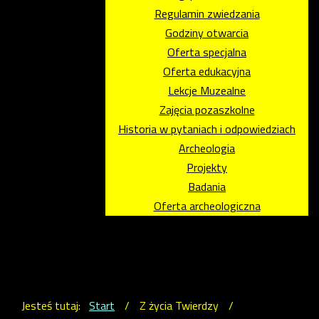
Regulamin zwiedzania
Godziny otwarcia
Oferta specjalna
Oferta edukacyjna
Lekcje Muzealne
Zajęcia pozaszkolne
Historia w pytaniach i odpowiedziach
Archeologia
Projekty
Badania
Oferta archeologiczna
Jesteś tutaj:
Start
/
Z życia Twierdzy
/