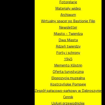
Fotorelacje
Materiały wideo
Archiwum
Wirtualny spacer po Bastionie Filip
Newsletter
Miasto - Twierdza
Dwa Miasta
Rdzeń twierdzy
Forty i schrony
1945
Memento Kϋstrin
Oferta turystyczna
Ekspozycja muzealna
Kostrzyńskie Pompeje
Zespół pałacowo-parkowy w Dąbroszynie
Cennik
Usługi przewodnickie