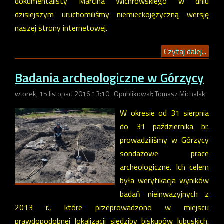
dokumentalisty Marcina Wichrowskiego w dniu
dzisiejszym uruchomiliśmy niemieckojęzyczną wersję
naszej strony internetowej.
Czytaj dalej...
Badania archeologiczne w Górzycy
wtorek, 15 listopad 2016 13:10
Opublikował: Tomasz Michalak
W okresie od 31 sierpnia
do 31 października br.
prowadziliśmy w Górzycy
sondażowe prace
archeologiczne. Ich celem
była weryfikacja wyników
badań nieinwazyjnych z
2013 r., które przeprowadzono w miejscu
prawdopodobnej lokalizacji siedziby biskupów lubuskich.