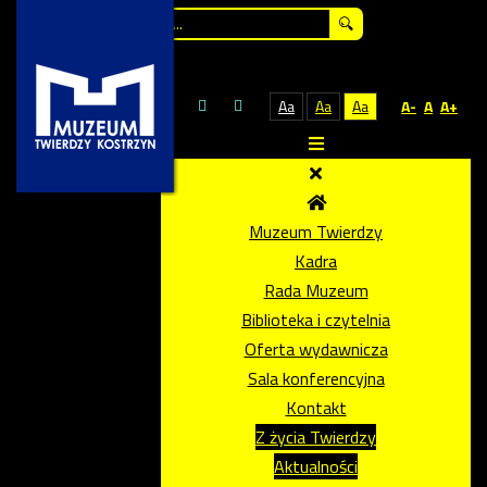
Szukaj...
Aa
Aa
Aa
A-
A
A+
Muzeum Twierdzy
Kadra
Rada Muzeum
Biblioteka i czytelnia
Oferta wydawnicza
Sala konferencyjna
Kontakt
Z życia Twierdzy
Aktualności