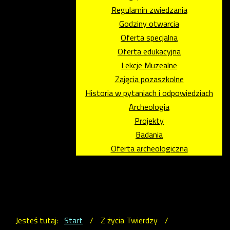
Regulamin zwiedzania
Godziny otwarcia
Oferta specjalna
Oferta edukacyjna
Lekcje Muzealne
Zajęcia pozaszkolne
Historia w pytaniach i odpowiedziach
Archeologia
Projekty
Badania
Oferta archeologiczna
Jesteś tutaj:
Start
/
Z życia Twierdzy
/