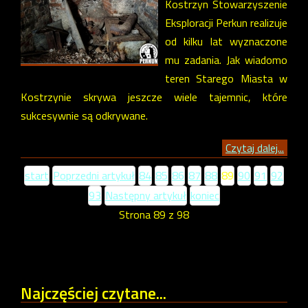
Kostrzyn Stowarzyszenie
Eksploracji Perkun realizuje
od kilku lat wyznaczone
mu zadania. Jak wiadomo
teren Starego Miasta w
Kostrzynie skrywa jeszcze wiele tajemnic, które
sukcesywnie są odkrywane.
Czytaj dalej...
start
Poprzedni artykuł
84
85
86
87
88
89
90
91
92
93
Następny artykuł
koniec
Strona 89 z 98
Najczęściej
czytane...