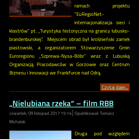
ramach projektu
"EuRegioNet-
internacjonalizacja sieci i
klastrów" pt. „Turystyka historyczna na granicy lubusko-
brandenburskiej”. Miejscem obrad był krośnieński zamek
piastowski, a organizatorem Stowarzyszenie Gmin
Euroregionu „Szprewa-Nysa-Bóbr” wraz z Lubuską
Organizacją Pracodawców w Gorzowie oraz Centrum
Biznesu i Innowacji we Frankfurcie nad Odrą.
Czytaj dalej...
„Nielubiana rzeka“ – film RBB
czwartek, 09 listopad 2017 15:14
Opublikował: Tomasz
Michalak
Druga pod względem