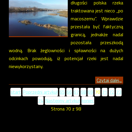
długości polska rzeka
traktowana jest nieco „po
macoszemu”. Wprawdzie
przestała być faktyczną
granicą, jednakże nadal
pozostała przeszkodą
wodną. Brak żeglowności i spławności na dużych
odcinkach powodują, iż potencjał rzeki jest nadal
niewykorzystany.
Czytaj dalej...
start
Poprzedni artykuł
65
66
67
68
69
70
71
72
73
74
Następny artykuł
koniec
Strona 70 z 98