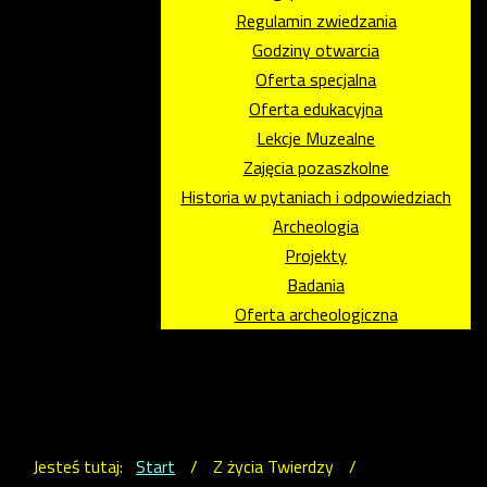
Regulamin zwiedzania
Godziny otwarcia
Oferta specjalna
Oferta edukacyjna
Lekcje Muzealne
Zajęcia pozaszkolne
Historia w pytaniach i odpowiedziach
Archeologia
Projekty
Badania
Oferta archeologiczna
Jesteś tutaj:
Start
/
Z życia Twierdzy
/