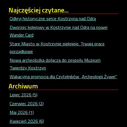
Najczęściej
czytane...
Odkryj historyczne serce Kostrzyna nad Odrą
Dworzec kolejowy w Kostrzynie nad Odrą na nowej
Wander Card
Stare Miasto w Kostrzynie pięknieje. Trwają prace
porządkowe
Nowa archeolożka dołącza do zespołu Muzeum
Twierdzy Kostrzyn
Wakacyjna promocja dla Czytelników „Archeologii Żywej”
Archiwum
Lipiec 2026 (5)
Czerwiec 2026 (2)
Maj 2026 (1)
Kwiecień 2026 (6)