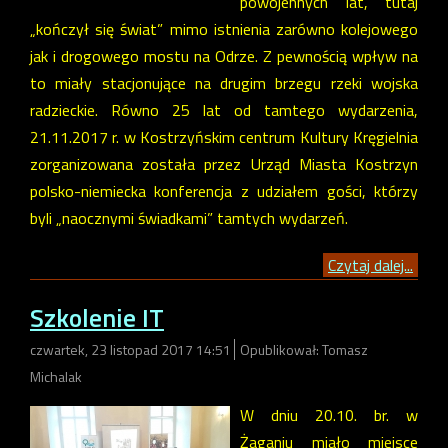
powojennych lat, tutaj
„kończył się świat” mimo istnienia zarówno kolejowego
jak i drogowego mostu na Odrze. Z pewnością wpływ na
to miały stacjonujące na drugim brzegu rzeki wojska
radzieckie. Równo 25 lat od tamtego wydarzenia,
21.11.2017 r. w Kostrzyńskim centrum Kultury Kręgielnia
zorganizowana została przez Urząd Miasta Kostrzyn
polsko-niemiecka konferencja z udziałem gości, którzy
byli „naocznymi świadkami” tamtych wydarzeń.
Czytaj dalej...
Szkolenie IT
czwartek, 23 listopad 2017 14:51
Opublikował: Tomasz
Michalak
W dniu 20.10. br. w
Żaganiu miało miejsce