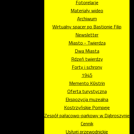
Fotorelacje
Materiały wideo
Archiwum
Wirtualny spacer po Bastionie Filip
Newsletter
Miasto - Twierdza
Dwa Miasta
Rdzeń twierdzy
Forty i schrony
1945
Memento Kϋstrin
Oferta turystyczna
Ekspozycja muzealna
Kostrzyńskie Pompeje
Zespół pałacowo-parkowy w Dąbroszynie
Cennik
Usługi przewodnickie