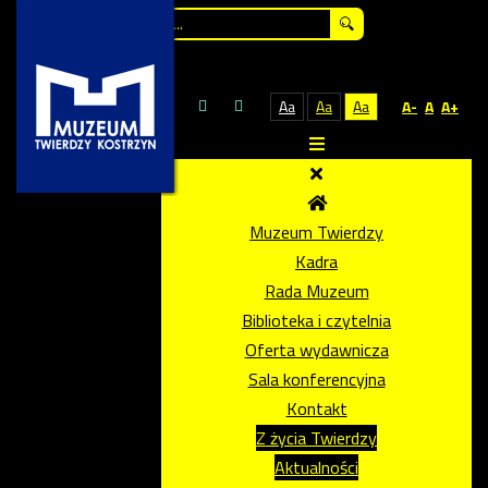
Szukaj...
Aa
Aa
Aa
A-
A
A+
Muzeum Twierdzy
Kadra
Rada Muzeum
Biblioteka i czytelnia
Oferta wydawnicza
Sala konferencyjna
Kontakt
Z życia Twierdzy
Aktualności