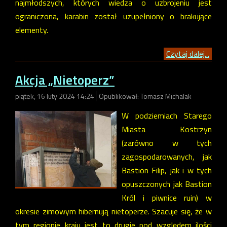
najmłodszych, których wiedza o uzbrojeniu jest
ograniczona, karabin został uzupełniony o brakujące
elementy.
Czytaj dalej...
Akcja „Nietoperz”
piątek, 16 luty 2024 14:24
Opublikował: Tomasz Michalak
W podziemiach Starego
Miasta Kostrzyn
(zarówno w tych
zagospodarowanych, jak
Bastion Filip, jak i w tych
opuszczonych jak Bastion
Król i piwnice ruin) w
okresie zimowym hibernują nietoperze. Szacuje się, że w
tym regionie kraju jest to drugie pod względem ilości