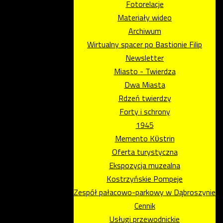
Fotorelacje
Materiały wideo
Archiwum
Wirtualny spacer po Bastionie Filip
Newsletter
Miasto - Twierdza
Dwa Miasta
Rdzeń twierdzy
Forty i schrony
1945
Memento Kϋstrin
Oferta turystyczna
Ekspozycja muzealna
Kostrzyńskie Pompeje
Zespół pałacowo-parkowy w Dąbroszynie
Cennik
Usługi przewodnickie