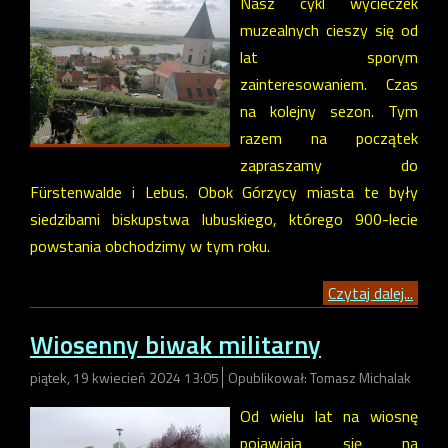
Nasz cykl wycieczek
muzealnych cieszy się od
lat sporym
zainteresowaniem. Czas
na kolejny sezon. Tym
razem na początek
zapraszamy do
Fürstenwalde i Lebus. Obok Górzycy miasta te były
siedzibami biskupstwa lubuskiego, którego 900-lecie
powstania obchodzimy w tym roku.
Czytaj dalej...
Wiosenny biwak militarny
piątek, 19 kwiecień 2024 13:05
Opublikował: Tomasz Michalak
Od wielu lat na wiosnę
pojawiają się na