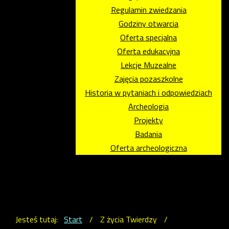
Regulamin zwiedzania
Godziny otwarcia
Oferta specjalna
Oferta edukacyjna
Lekcje Muzealne
Zajęcia pozaszkolne
Historia w pytaniach i odpowiedziach
Archeologia
Projekty
Badania
Oferta archeologiczna
Jesteś tutaj:
Start
/
Z życia Twierdzy
/