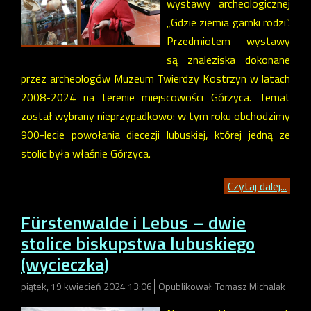
wystawy archeologicznej
„Gdzie ziemia garnki rodzi”.
Przedmiotem wystawy
są znaleziska dokonane
przez archeologów Muzeum Twierdzy Kostrzyn w latach
2008-2024 na terenie miejscowości Górzyca. Temat
został wybrany nieprzypadkowo: w tym roku obchodzimy
900-lecie powołania diecezji lubuskiej, której jedną ze
stolic była właśnie Górzyca.
Czytaj dalej...
Fürstenwalde i Lebus – dwie
stolice biskupstwa lubuskiego
(wycieczka)
piątek, 19 kwiecień 2024 13:06
Opublikował: Tomasz Michalak