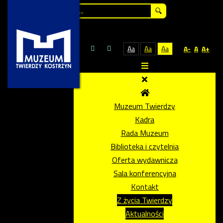
Szukaj...
Aa
Aa
Aa
A-
A
A+
Muzeum Twierdzy
Kadra
Rada Muzeum
Biblioteka i czytelnia
Oferta wydawnicza
Sala konferencyjna
Kontakt
Z życia Twierdzy
Aktualności