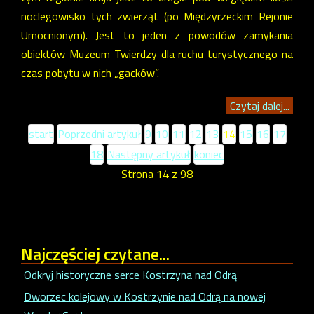
noclegowisko tych zwierząt (po Międzyrzeckim Rejonie
Umocnionym). Jest to jeden z powodów zamykania
obiektów Muzeum Twierdzy dla ruchu turystycznego na
czas pobytu w nich „gacków”.
Czytaj dalej...
start
Poprzedni artykuł
9
10
11
12
13
14
15
16
17
18
Następny artykuł
koniec
Strona 14 z 98
Najczęściej
czytane...
Odkryj historyczne serce Kostrzyna nad Odrą
Dworzec kolejowy w Kostrzynie nad Odrą na nowej