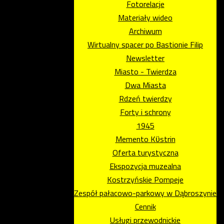
Fotorelacje
Materiały wideo
Archiwum
Wirtualny spacer po Bastionie Filip
Newsletter
Miasto - Twierdza
Dwa Miasta
Rdzeń twierdzy
Forty i schrony
1945
Memento Kϋstrin
Oferta turystyczna
Ekspozycja muzealna
Kostrzyńskie Pompeje
Zespół pałacowo-parkowy w Dąbroszynie
Cennik
Usługi przewodnickie