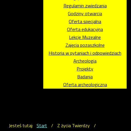
Regulamin zwiedzania
Godziny otwarcia
Oferta specjalna
Oferta edukacyjna
Lekcje Muzealne
Zajęcia pozaszkolne
Historia w pytaniach i odpowiedziach
Archeologia
Projekty
Badania
Oferta archeologiczna
Jesteś tutaj:
Start
/
Z życia Twierdzy
/