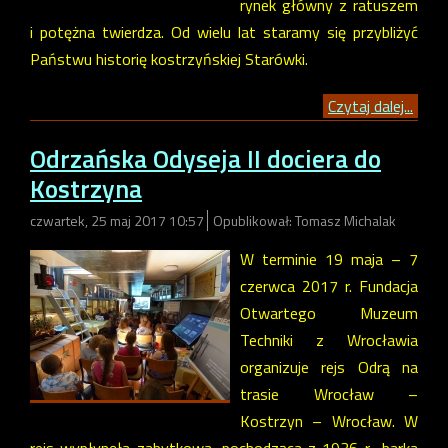
rynek główny z ratuszem
i potężna twierdza. Od wielu lat staramy się przybliżyć
Państwu historię kostrzyńskiej Starówki.
Czytaj dalej...
Odrzańska Odyseja II dociera do
Kostrzyna
czwartek, 25 maj 2017 10:57
Opublikował: Tomasz Michalak
W terminie 19 maja – 7
czerwca 2017 r. Fundacja
Otwartego Muzeum
Techniki z Wrocławia
organizuje rejs Odrą na
trasie Wrocław –
Kostrzyn – Wrocław. W
rejs wypłynęła zabytkowa, pochodząca z 1936 r., barka