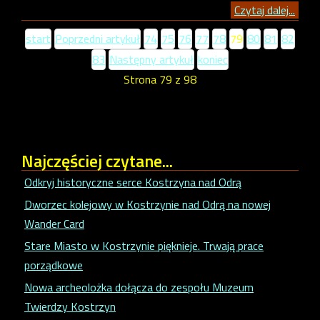
Czytaj dalej...
start
Poprzedni artykuł
74
75
76
77
78
79
80
81
82
83
Następny artykuł
koniec
Strona 79 z 98
Najczęściej
czytane...
Odkryj historyczne serce Kostrzyna nad Odrą
Dworzec kolejowy w Kostrzynie nad Odrą na nowej
Wander Card
Stare Miasto w Kostrzynie pięknieje. Trwają prace
porządkowe
Nowa archeolożka dołącza do zespołu Muzeum
Twierdzy Kostrzyn