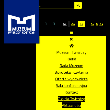
Szukaj...
Aa
Aa
Aa
A-
A
A+
Muzeum Twierdzy
Kadra
Rada Muzeum
Biblioteka i czytelnia
Oferta wydawnicza
Sala konferencyjna
Kontakt
Z życia Twierdzy
Aktualności