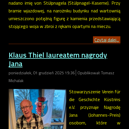
nadano imię von Stülpnagela (Stülpnagel-Kaserne). Przy
bramie wjazdowej, na narożniku budynku nad wartownią
umieszczono potężną figurę z kamienia przedstawiającą
stojącego woja w zbroi z rękami opartymi na mieczu.
Czytaj dalej...
Klaus Thiel laureatem nagrody
Jana
poniedziałek, 01 grudzień 2025 19:36
Opublikował: Tomasz
Michalak
Stowarzyszenie Verein für
die Geschichte Küstrins
e.V. przyznaje Nagrodę
Jana (Johannes-Preis)
osobom, które w