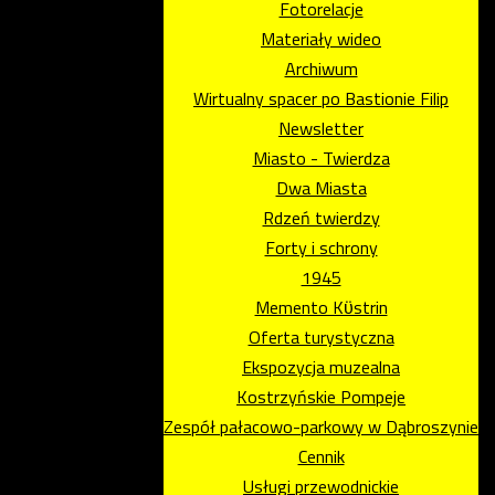
Fotorelacje
Materiały wideo
Archiwum
Wirtualny spacer po Bastionie Filip
Newsletter
Miasto - Twierdza
Dwa Miasta
Rdzeń twierdzy
Forty i schrony
1945
Memento Kϋstrin
Oferta turystyczna
Ekspozycja muzealna
Kostrzyńskie Pompeje
Zespół pałacowo-parkowy w Dąbroszynie
Cennik
Usługi przewodnickie