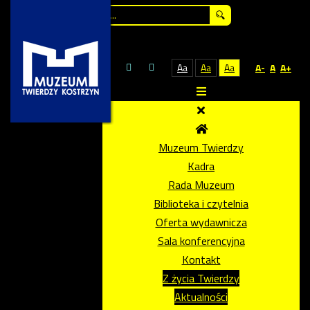
Szukaj...
Aa
Aa
Aa
A-
A
A+
Muzeum Twierdzy
Kadra
Rada Muzeum
Biblioteka i czytelnia
Oferta wydawnicza
Sala konferencyjna
Kontakt
Z życia Twierdzy
Aktualności