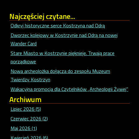
Najczęściej
czytane...
Odkryj historyczne serce Kostrzyna nad Odrą
Dworzec kolejowy w Kostrzynie nad Odrą na nowej
Wander Card
Stare Miasto w Kostrzynie pięknieje. Trwają prace
porządkowe
Nowa archeolożka dołącza do zespołu Muzeum
Twierdzy Kostrzyn
Wakacyjna promocja dla Czytelników „Archeologii Żywej”
Archiwum
Lipiec 2026 (5)
Czerwiec 2026 (2)
Maj 2026 (1)
Kwiecień 2026 (6)