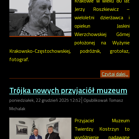
Krakowie w wieku 80 lat
Jerzy Roszkiewicz –
wieloletni dzierżawca i
opiekun Jaskini
Wierzchowskiej Górnej
położonej na Wyżynie
Krakowsko-Częstochowskiej, podróżnik, grotołaz,
fotograf.
Czytaj dalej...
Trójka nowych przyjaciół muzeum
poniedziałek, 22 grudzień 2025 12:52
Opublikował: Tomasz
Michalak
Przyjaciel Muzeum
Twierdzy Kostrzyn to
wyróżnienie nadawane