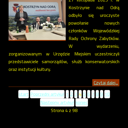
Kostrzynie nad Odrą
odbyło się uroczyste
powołanie nowych
członków Wojewódzkiej
Rady Ochrony Zabytków.
W wydarzeniu,
zorganizowanym w Urzędzie Miejskim uczestniczyli
przedstawiciele samorządów, służb konserwatorskich
oraz instytucji kultury.
Czytaj dalej...
start
Poprzedni artykuł
1
2
3
4
5
6
7
8
9
10
Następny artykuł
koniec
Strona 4 z 98