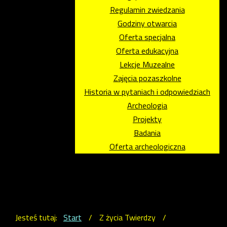
Regulamin zwiedzania
Godziny otwarcia
Oferta specjalna
Oferta edukacyjna
Lekcje Muzealne
Zajęcia pozaszkolne
Historia w pytaniach i odpowiedziach
Archeologia
Projekty
Badania
Oferta archeologiczna
Jesteś tutaj:
Start
/
Z życia Twierdzy
/