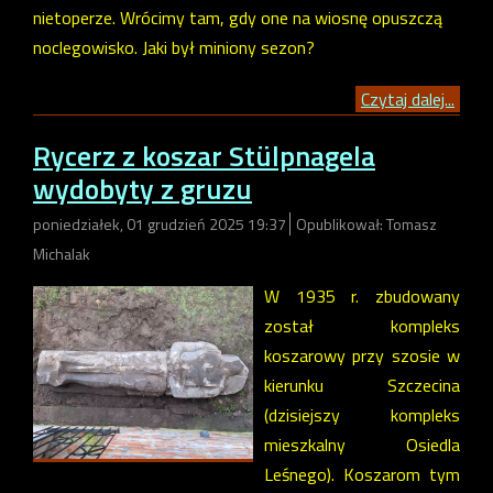
nietoperze. Wrócimy tam, gdy one na wiosnę opuszczą
noclegowisko. Jaki był miniony sezon?
Czytaj dalej...
Rycerz z koszar Stülpnagela
wydobyty z gruzu
poniedziałek, 01 grudzień 2025 19:37
Opublikował: Tomasz
Michalak
W 1935 r. zbudowany
został kompleks
koszarowy przy szosie w
kierunku Szczecina
(dzisiejszy kompleks
mieszkalny Osiedla
Leśnego). Koszarom tym