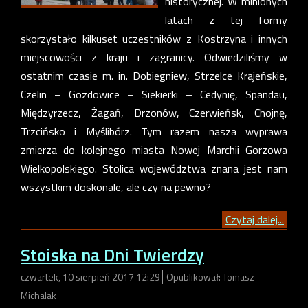
historycznej. W minionych
latach z tej formy
skorzystało kilkuset uczestników z Kostrzyna i innych
miejscowości z kraju i zagranicy. Odwiedziliśmy w
ostatnim czasie m. in. Dobiegniew, Strzelce Krajeńskie,
Czelin – Gozdowice – Siekierki – Cedynię, Spandau,
Międzyrzecz, Żagań, Drzonów, Czerwieńsk, Chojnę,
Trzcińsko i Myślibórz. Tym razem nasza wyprawa
zmierza do kolejnego miasta Nowej Marchii Gorzowa
Wielkopolskiego. Stolica województwa znana jest nam
wszystkim doskonale, ale czy na pewno?
Czytaj dalej...
Stoiska na Dni Twierdzy
czwartek, 10 sierpień 2017 12:29
Opublikował: Tomasz
Michalak