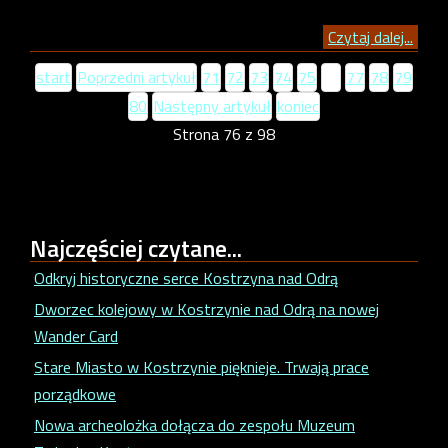
Czytaj dalej...
start
Poprzedni artykuł
71
72
73
74
75
76
77
78
79
80
Następny artykuł
koniec
Strona 76 z 98
Najczęściej
czytane...
Odkryj historyczne serce Kostrzyna nad Odrą
Dworzec kolejowy w Kostrzynie nad Odrą na nowej
Wander Card
Stare Miasto w Kostrzynie pięknieje. Trwają prace
porządkowe
Nowa archeolożka dołącza do zespołu Muzeum