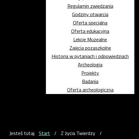
Regulamin zwiedzania
Godziny otwarcia
Oferta specjalna
Oferta edukacyjna
Lekcje Muzealne
Zajęcia pozaszkolne
Historia w pytaniach i odpowiedziach
Archeologia
Projekty
Badania
Oferta archeologiczna
Jesteś tutaj:
Start
/
Z życia Twierdzy
/