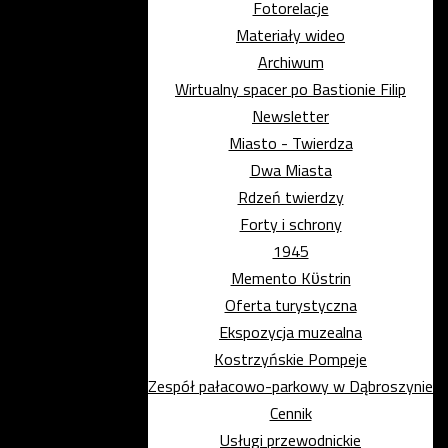
Fotorelacje
Materiały wideo
Archiwum
Wirtualny spacer po Bastionie Filip
Newsletter
Miasto - Twierdza
Dwa Miasta
Rdzeń twierdzy
Forty i schrony
1945
Memento Kϋstrin
Oferta turystyczna
Ekspozycja muzealna
Kostrzyńskie Pompeje
Zespół pałacowo-parkowy w Dąbroszynie
Cennik
Usługi przewodnickie