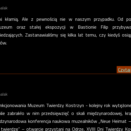
alak
ki kłamią. Ale z pewnością nie w naszym przypadku. Od po
uzeum oraz stałej ekspozycji w Bastionie Filip przyby
edzających. Zastanawialiśmy się kilka lat temu, czy kiedyś osi
tów.
Czytaj 
alak
funkcjonowania Muzeum Twierdzy Kostrzyn - kolejny rok wytężone
ie zabrakło w nim przedsięwzięć o skali międzynarodowej, kra
Międzynarodowa konferencja naukowa muzealników „Neue Heimat
 twierdzę” – otwarcie przystani na Odrze, XVIII Dni Twierdzy Ko