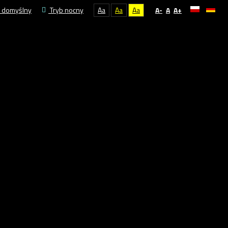
 domyślny
Tryb nocny
Aa
Aa
Aa
A-
A
A+