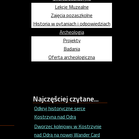
Lekcje Muzealne
Zajęcia pozaszkolne
Historia w pytaniach i odpowiedziach
Archeologia
Projekty
Badania
Oferta archeologiczna
Najczęściej
czytane...
Odkryj historyczne serce
Kostrzyna nad Odrą
Dworzec kolejowy w Kostrzynie
nad Odrą na nowej Wander Card