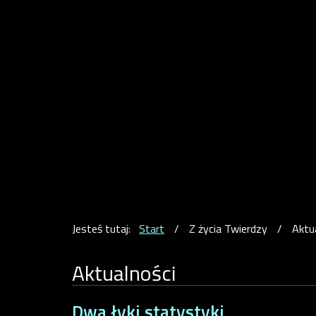
Jesteś tutaj:
Start
/
Z życia Twierdzy
/
Aktu
Aktualności
Dwa łyki statystyki