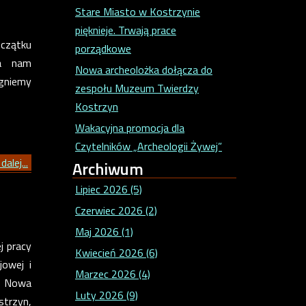
Stare Miasto w Kostrzynie
pięknieje. Trwają prace
czątku
porządkowe
wa nam
Nowa archeolożka dołącza do
ągniemy
zespołu Muzeum Twierdzy
Kostrzyn
Wakacyjna promocja dla
Czytelników „Archeologii Żywej”
dalej...
Archiwum
Lipiec 2026 (5)
Czerwiec 2026 (2)
Maj 2026 (1)
j pracy
Kwiecień 2026 (6)
jowej i
Marzec 2026 (4)
 – Nowa
Luty 2026 (9)
strzyn,