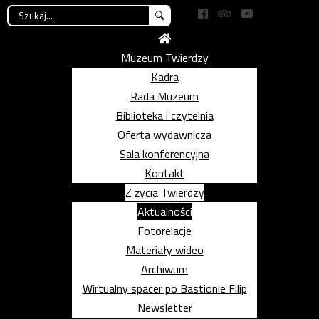
Szukaj...
Muzeum Twierdzy
Kadra
Rada Muzeum
Biblioteka i czytelnia
Oferta wydawnicza
Sala konferencyjna
Kontakt
Z życia Twierdzy
Aktualności
Fotorelacje
Materiały wideo
Archiwum
Wirtualny spacer po Bastionie Filip
Newsletter