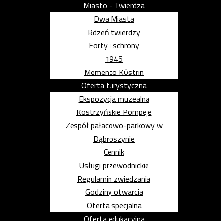
Miasto - Twierdza
Dwa Miasta
Rdzeń twierdzy
Forty i schrony
1945
Memento Kϋstrin
Oferta turystyczna
Ekspozycja muzealna
Kostrzyńskie Pompeje
Zespół pałacowo-parkowy w
Dąbroszynie
Cennik
Usługi przewodnickie
Regulamin zwiedzania
Godziny otwarcia
Oferta specjalna
Oferta edukacyjna