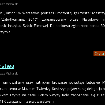
asz Michalak
ie „Iluzjon” w Warszawie podczas uroczystej gali został rozstrz
 ”Zabytkomania 2017” zorganizowany przez Narodowy In
olski Instytut Sztuki Filmowej. Do konkursu zgłoszono ponad 30
rzymia.
Czytaj 
rstwa
asz Michalak
 informowaliśmy przy witnickim browarze powstaje Lubuskie 
ś czas temu w Muzeum Twierdzy Kostrzyn pojawiła się delegacja 
awem Czyrką na czele. Celem wizyty było zapoznanie się z za
 MTK związanymi z piwowarstwem.