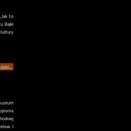
„Jak to
u Bajki
Kultury
dalej...
Muzeum
sopisma
hodniej
elow. I