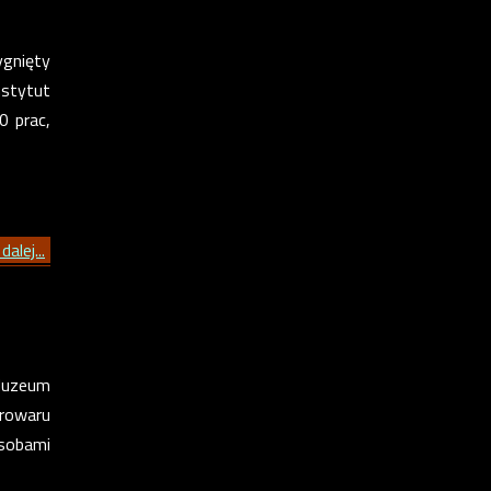
ygnięty
stytut
0 prac,
dalej...
Muzeum
browaru
sobami