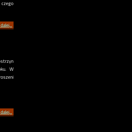
z czego
dalej...
ostrzyn
oku. W
oszeni
dalej...