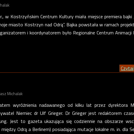
halak
 br., w Kostrzyńskim Centrum Kultury miała miejsce premiera bajki 
 moje miasto Kostrzyn nad Odrą”. Bajka powstała w ramach projekt
rganizatorem i koordynatorem było Regionalne Centrum Animacji 
Czytaj 
asz Michalak
atem wyróżnienia nadawanego od kilku lat przez dyrektora 
ywatel Niemiec dr Ulf Grieger. Dr Grieger jest redaktorem cza
ung. Jest to gazeta ukazująca się codziennie na obszarze wsc
 między Odrą a Berlinem) posiadająca mutacje lokalne m. in. dla Se