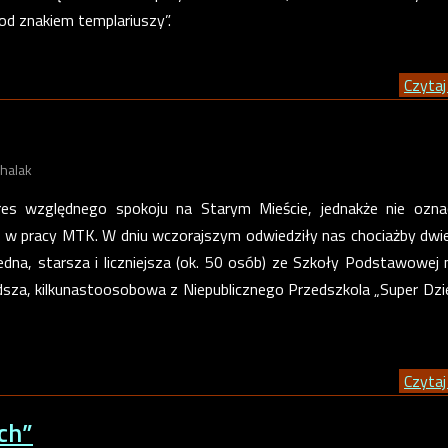
d znakiem templariuszy”.
Czytaj 
halak
res względnego spokoju na Starym Mieście, jednakże nie ozna
i w pracy MTK. W dniu wczorajszym odwiedziły nas chociażby dwi
 Jedna, starsza i liczniejsza (ok. 50 osób) ze Szkoły Podstawowej 
sza, kilkunastoosobowa z Niepublicznego Przedszkola „Super Dzi
Czytaj 
ch”