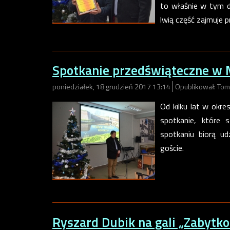
to właśnie w tym d
lwią część zajmuje
Spotkanie przedświąteczne w
poniedziałek, 18 grudzień 2017 13:14
Opublikował: Tom
Od kilku lat w okr
spotkanie, które 
spotkaniu biorą u
goście.
Ryszard Dubik na gali „Zabytk