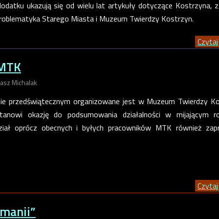
odatku ukazują się od wielu lat artykuły dotyczące Kostrzyna, 
 problematyka Starego Miasta i Muzeum Twierdzy Kostrzyn.
Czytaj 
 MTK
asz Michalak
esie przedświątecznym organizowane jest w Muzeum Twierdzy K
stanowi okazję do podsumowania działalności w mijającym r
dział oprócz obecnych i byłych pracowników MTK również zapr
Czytaj 
omanii”