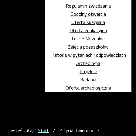
Regulamin zwiedzania
Godziny otwarcia
Oferta specjalna
Oferta edukacyjna
Lekcje Muzealne
Zajęcia pozaszkolne
Historia w pytaniach i odpowiedziach
Archeologia
Projekty
Badania
Oferta archeologiczna
Jesteś tutaj:
Start
/
Z życia Twierdzy
/