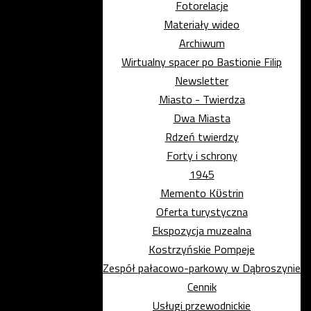
Fotorelacje
Materiały wideo
Archiwum
Wirtualny spacer po Bastionie Filip
Newsletter
Miasto - Twierdza
Dwa Miasta
Rdzeń twierdzy
Forty i schrony
1945
Memento Kϋstrin
Oferta turystyczna
Ekspozycja muzealna
Kostrzyńskie Pompeje
Zespół pałacowo-parkowy w Dąbroszynie
Cennik
Usługi przewodnickie