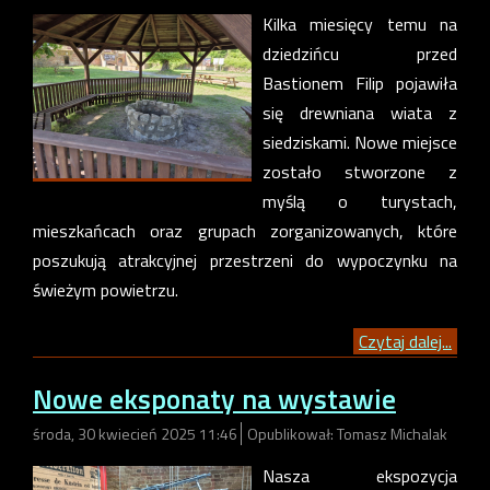
Kilka miesięcy temu na
dziedzińcu przed
Bastionem Filip pojawiła
się drewniana wiata z
siedziskami. Nowe miejsce
zostało stworzone z
myślą o turystach,
mieszkańcach oraz grupach zorganizowanych, które
poszukują atrakcyjnej przestrzeni do wypoczynku na
świeżym powietrzu.
Czytaj dalej...
Nowe eksponaty na wystawie
środa, 30 kwiecień 2025 11:46
Opublikował: Tomasz Michalak
Nasza ekspozycja