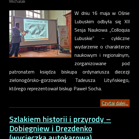
Michalak
W dniu 16 maja w Ośnie
Lubuskim odbyła się XII
Sesja Naukowa „Colloquia
Lubuskie” – cykliczne
wydarzenie o charakterze
naukowym i regionalnym,
zorganizowane pod
patronatem księdza biskupa ordynariusza diecezji
zielonogórsko-gorzowskiej Tadeusza Lityńskiego,
którego reprezentował biskup Paweł Socha.
Czytaj dalej...
Szlakiem historii i przyrody –
Dobiegniew i Drezdenko
(wycieczka autokarowa)