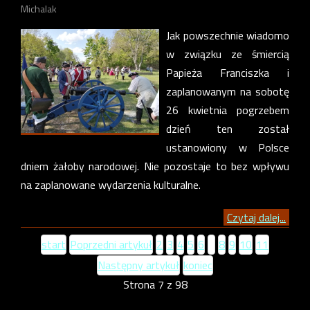
Michalak
Jak powszechnie wiadomo
w związku ze śmiercią
Papieża Franciszka i
zaplanowanym na sobotę
26 kwietnia pogrzebem
dzień ten został
ustanowiony w Polsce
dniem żałoby narodowej. Nie pozostaje to bez wpływu
na zaplanowane wydarzenia kulturalne.
Czytaj dalej...
start
Poprzedni artykuł
2
3
4
5
6
7
8
9
10
11
Następny artykuł
koniec
Strona 7 z 98