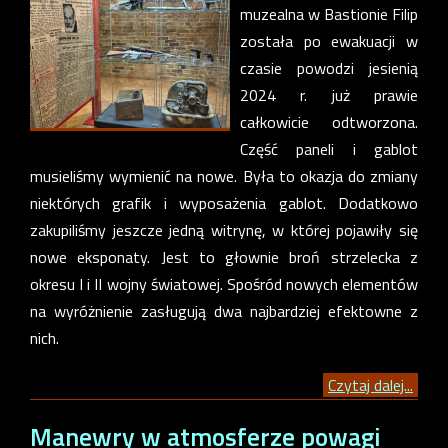
muzealna w Bastionie Filip
została po ewakuacji w
czasie powodzi jesienią
2024 r. już prawie
całkowicie odtworzona.
Część paneli i gablot
musieliśmy wymienić na nowe. Była to okazja do zmiany
niektórych grafik i wyposażenia gablot. Dodatkowo
zakupiliśmy jeszcze jedną witrynę, w której pojawiły się
nowe eksponaty. Jest to głownie broń strzelecka z
okresu I i II wojny światowej. Spośród nowych elementów
na wyróżnienie zasługują dwa najbardziej efektowne z
nich.
Czytaj dalej...
Manewry w atmosferze powagi