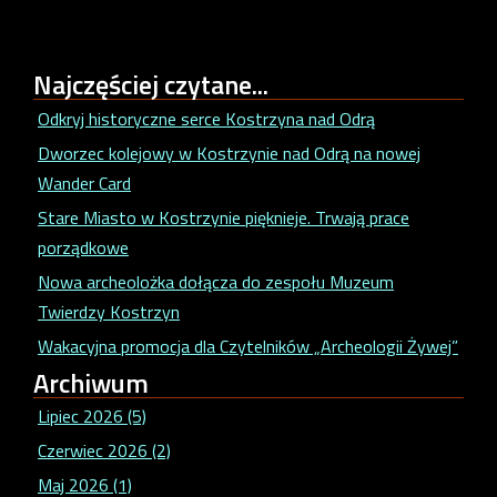
Najczęściej
czytane...
Odkryj historyczne serce Kostrzyna nad Odrą
Dworzec kolejowy w Kostrzynie nad Odrą na nowej
Wander Card
Stare Miasto w Kostrzynie pięknieje. Trwają prace
porządkowe
Nowa archeolożka dołącza do zespołu Muzeum
Twierdzy Kostrzyn
Wakacyjna promocja dla Czytelników „Archeologii Żywej”
Archiwum
Lipiec 2026 (5)
Czerwiec 2026 (2)
Maj 2026 (1)