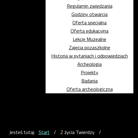
Regulamin zwiedzania
Godziny otwarcia
Oferta specjalna
Oferta edukacyjna
Lekcje Muzealne
Zajęcia pozaszkolne
Historia w pytaniach i odpowiedziach
Archeologia
Projekty
Badania
Oferta archeologiczna
Jesteś tutaj:
Start
/
Z życia Twierdzy
/