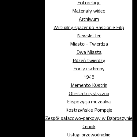
Fotorelacje
Materiały wideo
Archiwum
Wirtualny spacer po Bastionie Filip
Newsletter
Miasto - Twierdza
Dwa Miasta
Rdzeń twierdzy
Forty i schrony
1945
Memento Kϋstrin
Oferta turystyczna
Ekspozycja muzealna
Kostrzyńskie Pompeje
Zespół pałacowo-parkowy w Dąbroszynie
Cennik
Usługi przewodnickie