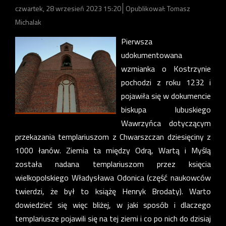
czwartek, 28 wrzesień 2023 15:20
Opublikował: Tomasz
Michalak
Pierwsza
udokumentowana
wzmianka o Kostrzynie
pochodzi z roku 1232 i
pojawiła się w dokumencie
biskupa lubuskiego
Wawrzyńca dotyczącym
przekazania templariuszom z Chwarszczan dziesięciny z
1000 łanów. Ziemia ta między Odrą, Wartą i Myślą
została nadana templariuszom przez księcia
wielkopolskiego Władysława Odonica (część naukowców
twierdzi, że był to książę Henryk Brodaty). Warto
dowiedzieć się więc bliżej, w jaki sposób i dlaczego
templariusze pojawili się na tej ziemi i co po nich do dzisiaj