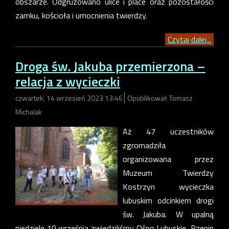
obszarze. Odgruzowano ulice i place oraz pozostałości
zamku, kościoła i umocnienia twierdzy.
Czytaj dalej...
Droga św. Jakuba przemierzona –
relacja z wycieczki
czwartek, 14 wrzesień 2023 13:46
Opublikował: Tomasz
Michalak
Aż 47 uczestników
zgromadziła
organizowana przez
Muzeum Twierdzy
Kostrzyn wycieczka
lubuskim odcinkiem drogi
św. Jakuba. W upalną
niedzielę 10 września zwiedziliśmy Ośno Lubuskie, Rzepin