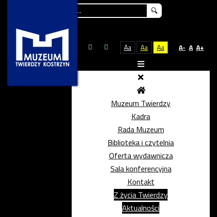
Szukaj...
Aa
Aa
Aa
A-
A
A+
Muzeum Twierdzy
Kadra
Rada Muzeum
Biblioteka i czytelnia
Oferta wydawnicza
Sala konferencyjna
Kontakt
Z życia Twierdzy
Aktualności