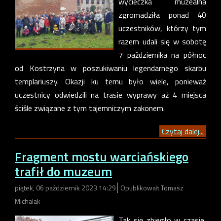
wycieczka muzealna
zgromadziła ponad 40
uczestników, którzy tym
razem udali się w sobotę
7 października na północ
od Kostrzyna w poszukiwaniu legendarnego skarbu
templariuszy. Okazji ku temu było wiele, ponieważ
uczestnicy odwiedzili na trasie wyprawy aż 4 miejsca
ściśle związane z tym tajemniczym zakonem.
Czytaj dalej...
Fragment mostu warciańskiego
trafił do muzeum
piątek, 06 październik 2023 14:29
Opublikował: Tomasz
Michalak
Tak się zbiegło w czasie,