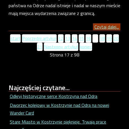
państwa na Odrze nadal istnieje i nadal w naszym mieście
mają miejsca wydarzenia związane z granicą.
Czytaj dalej...
start
Poprzedni artykuł
12
13
14
15
16
17
18
19
20
21
Następny artykuł
koniec
Strona 17 z 98
Najczęściej
czytane...
Odkryj historyczne serce Kostrzyna nad Odrą
Dworzec kolejowy w Kostrzynie nad Odrą na nowej
Wander Card
Stare Miasto w Kostrzynie pięknieje. Trwają prace