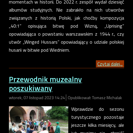
momentach w historii. Do 2022 r. zespół wydał dziesięć
albumów studyjnych. Nie zabrakło na nich utworów
związanych z historią Polski, jak choćby kompozycja
„40:1” opisująca bitwę pod Wizną, „Uprising”
opowiadająca o powstaniu warszawskim z 1944 r., czy
utwór „Winged Hussars” opowiadający o udziale polskiej
husarii w bitwie pod Wiedniem.
Czytaj dalej...
Przewodnik muzealny
poszukiwany
wtorek, 07 listopad 2023 14:24
Opublikował: Tomasz Michalak
Wprawdzie do sezonu
turystycznego pozostaje
jeszcze kilka miesięcy, ale