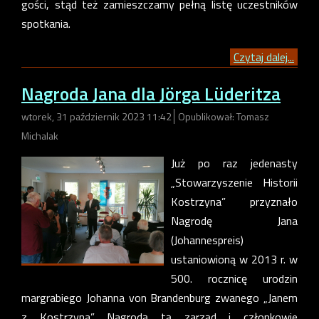
gości, stąd też zamieszczamy pełną listę uczestników
spotkania.
Czytaj dalej...
Nagroda Jana dla Jörga Lüderitza
wtorek, 31 październik 2023 11:42
Opublikował: Tomasz
Michalak
Już po raz jedenasty
„Stowarzyszenie Historii
Kostrzyna” przyznało
Nagrodę Jana
(Johannespreis)
ustaniowioną w 2013 r. w
500. rocznicę urodzin
margrabiego Johanna von Brandenburg zwanego „Janem
z Kostrzyna”. Nagrodą tą zarząd i członkowie