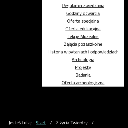
Regulamin zwiedzania
Godziny otwarcia
Oferta specjalna
Oferta edukacyjna
Lekcje Muzealne
Zajęcia pozaszkolne
Historia w pytaniach i odpowiedziach
Archeologia
Projekty
Badania
Oferta archeologiczna
Jesteś tutaj:
Start
/
Z życia Twierdzy
/