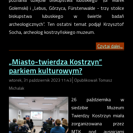
poznania dziejów biskupstwa lubuskiego” (dr Marek
Golemski) i „Lebus, Górzyca, Fürstenwalde - trzy stolice
biskupstwa lubuskiego w świetle badań
archeologicznych”. Ten ostatni temat podjął Krzysztof
Socha, archeolog kostrzyńskiego muzeum.
Czytaj dalej...
„Miasto-twierdza Kostrzyn”
parkiem kulturowym?
wtorek, 31 październik 2023 11:43
Opublikował: Tomasz
Michalak
26 października w
siedzibie Muzeum
Twierdzy Kostrzyn miała
zorganizowana przez
MTK pod auspicjami