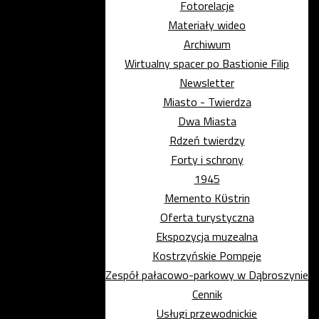
Fotorelacje
Materiały wideo
Archiwum
Wirtualny spacer po Bastionie Filip
Newsletter
Miasto - Twierdza
Dwa Miasta
Rdzeń twierdzy
Forty i schrony
1945
Memento Kϋstrin
Oferta turystyczna
Ekspozycja muzealna
Kostrzyńskie Pompeje
Zespół pałacowo-parkowy w Dąbroszynie
Cennik
Usługi przewodnickie