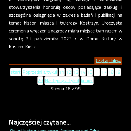
stowarzyszenia honorują osoby posiadające zasługi i
szczególne osiągnięcia w zakresie badań i publikacji na
temat historii miasta i twierdzy Kostrzyn. Uroczysta
ceremonia wręczenia nagrody miała miejsce tym razem w
sobotę 21 października 2023 r. w Domu Kultury w
Küstrin-Kietz.
Czytaj dalej...
start
Poprzedni artykuł
11
12
13
14
15
16
17
18
19
20
Następny artykuł
koniec
Strona 16 z 98
Najczęściej
czytane...
Odkryj historyczne serce Kostrzyna nad Odrą