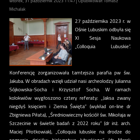
wtorek, 31 październik 2023 11:47
Opublikował: Tomasz
Michalak
27 października 2023 r. w
Ośnie Lubuskim odbyła się
XI Sesja Naukowa
„Colloquia Lubuskie”.
Konferencję zorganizowała tamtejsza parafia pw św.
Jakuba. W obradach wzięli udział nasi archeolodzy Julianna
Sójkowska-Socha i Krzysztof Socha. W ramach
kolokwiów wygłoszono cztery referaty: „Jaksa zwany
niegdyś księciem i Ziemia Święta” (wykład on-line dr
Zbigniewa Piłata), „Średniowieczny kościół św. Mikołaja w
Szczecinie w świetle badań z 2022 roku” (dr inż. arch.
Maciej Płotkowiak), „Colloquia lubuskie na drodze do