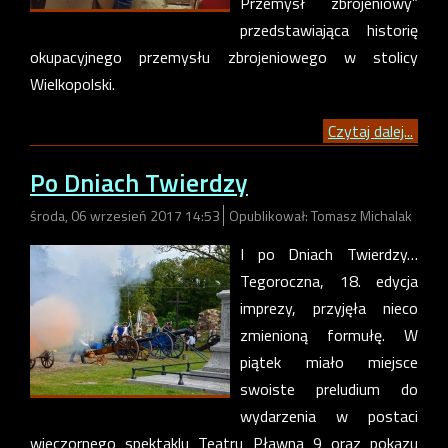
Przemysł zbrojeniowy”
przedstawiająca historię
okupacyjnego przemysłu zbrojeniowego w stolicy
Wielkopolski.
Czytaj dalej...
Po Dniach Twierdzy
środa, 06 wrzesień 2017 14:53
Opublikował: Tomasz Michalak
I po Dniach Twierdzy…
Tegoroczna, 18. edycja
imprezy, przyjęła nieco
zmienioną formułę. W
piątek miało miejsce
swoiste preludium do
wydarzenia w postaci
wieczornego spektaklu Teatru Pławna 9 oraz pokazu