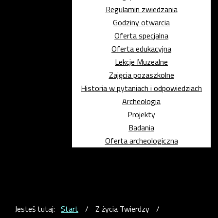
Regulamin zwiedzania
Godziny otwarcia
Oferta specjalna
Oferta edukacyjna
Lekcje Muzealne
Zajęcia pozaszkolne
Historia w pytaniach i odpowiedziach
Archeologia
Projekty
Badania
Oferta archeologiczna
Jesteś tutaj:
Start
/
Z życia Twierdzy
/