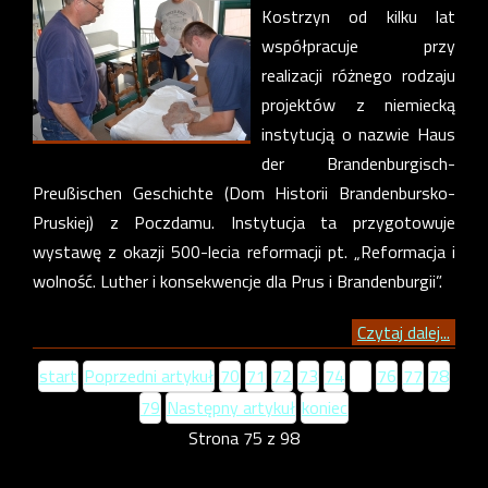
Kostrzyn od kilku lat
współpracuje przy
realizacji różnego rodzaju
projektów z niemiecką
instytucją o nazwie Haus
der Brandenburgisch-
Preußischen Geschichte (Dom Historii Brandenbursko-
Pruskiej) z Poczdamu. Instytucja ta przygotowuje
wystawę z okazji 500-lecia reformacji pt. „Reformacja i
wolność. Luther i konsekwencje dla Prus i Brandenburgii”.
Czytaj dalej...
start
Poprzedni artykuł
70
71
72
73
74
75
76
77
78
79
Następny artykuł
koniec
Strona 75 z 98