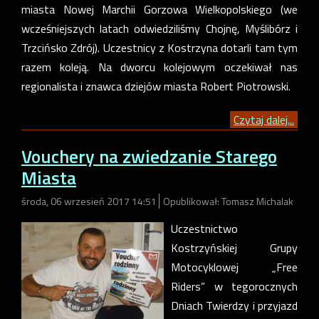
miasta Nowej Marchii Gorzowa Wielkopolskiego (we
wcześniejszych latach odwiedziliśmy Chojnę, Myślibórz i
Trzcińsko Zdrój). Uczestnicy z Kostrzyna dotarli tam tym
razem koleją. Na dworcu kolejowym oczekiwał nas
regionalista i znawca dziejów miasta Robert Piotrowski.
Czytaj dalej...
Vouchery na zwiedzanie Starego
Miasta
środa, 06 wrzesień 2017 14:51
Opublikował: Tomasz Michalak
Uczestnictwo
Kostrzyńskiej Grupy
Motocyklowej „Free
Riders” w tegorocznych
Dniach Twierdzy i przyjazd