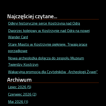
Najczęściej
czytane...
Odkryj historyczne serce Kostrzyna nad Odrą
Dworzec kolejowy w Kostrzynie nad Odrą na nowej
Wander Card
Stare Miasto w Kostrzynie pięknieje. Trwają prace
porządkowe
Nowa archeolożka dołącza do zespołu Muzeum
Twierdzy Kostrzyn
Wakacyjna promocja dla Czytelników „Archeologii Żywej”
Archiwum
Lipiec 2026 (5)
Czerwiec 2026 (2)
Maj 2026 (1)