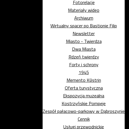
Fotorelacje
Materiały wideo
Archiwum
Wirtualny spacer po Bastionie Filip
Newsletter
Miasto - Twierdza
Dwa Miasta
Rdzeń twierdzy
Forty i schrony
1945
Memento Kϋstrin
Oferta turystyczna
Ekspozycja muzealna
Kostrzyńskie Pompeje
Zespół pałacowo-parkowy w Dąbroszynie
Cennik
Usługi przewodnickie