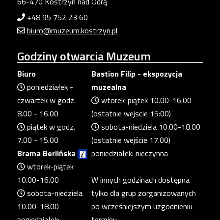
66-470 Kostrzyn nad Odrą
+48 95 752 23 60
biuro@muzeum.kostrzyn.pl
Godziny
otwarcia Muzeum
Biuro
Bastion Filip - ekspozycja
poniedziałek -
muzealna
czwartek w godz.
wtorek-piątek 10.00-16.00
8.00 - 16.00
(ostatnie wejscie 15:00)
piątek w godz.
sobota-niedziela 10.00-18.00
7.00 - 15.00
(ostatnie wejście 17.00)
Brama Berlińska
poniedziałek: nieczynna
wtorek-piątek
10.00-16.00
W innych godzinach dostępna
sobota-niedziela
tylko dla grup zorganizowanych
10.00-18.00
po wcześniejszym uzgodnieniu
poniedziałek:
terminu.