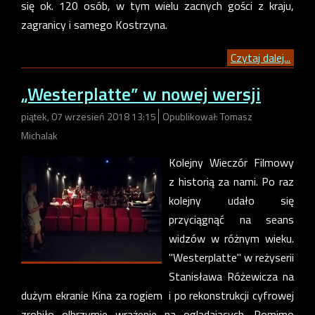
się ok. 120 osób, w tym wielu zacnych gości z kraju,
zagranicy i samego Kostrzyna.
Czytaj dalej...
„Westerplatte” w nowej wersji
piątek, 07 wrzesień 2018 13:15
Opublikował: Tomasz
Michalak
Kolejny Wieczór Filmowy
z historią za nami. Po raz
kolejny udało się
przyciągnąć na seans
widzów w różnym wieku.
"Westerplatte" w reżyserii
Stanisława Różewicza na
dużym ekranie Kina za rogiem i po rekonstrukcji cyfrowej
zrobiło olbrzymie wrażenie na oglądających. Pomimo