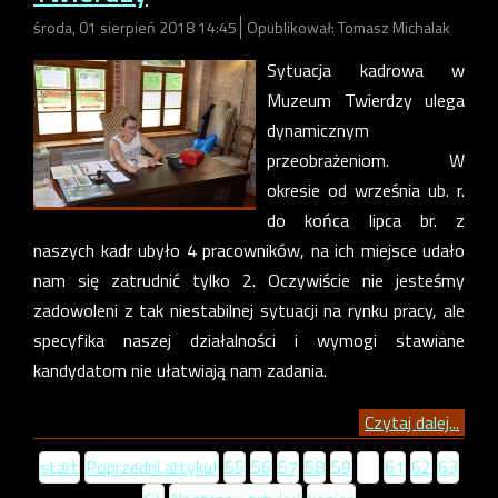
środa, 01 sierpień 2018 14:45
Opublikował: Tomasz Michalak
Sytuacja kadrowa w
Muzeum Twierdzy ulega
dynamicznym
przeobrażeniom. W
okresie od września ub. r.
do końca lipca br. z
naszych kadr ubyło 4 pracowników, na ich miejsce udało
nam się zatrudnić tylko 2. Oczywiście nie jesteśmy
zadowoleni z tak niestabilnej sytuacji na rynku pracy, ale
specyfika naszej działalności i wymogi stawiane
kandydatom nie ułatwiają nam zadania.
Czytaj dalej...
start
Poprzedni artykuł
55
56
57
58
59
60
61
62
63