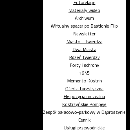
Fotorelacje
Materiały wideo
Archiwum
Wirtualny spacer po Bastionie Filip
Newsletter
Miasto - Twierdza
Dwa Miasta
Rdzeń twierdzy
Forty i schrony
1945
Memento Kϋstrin
Oferta turystyczna
Ekspozycja muzealna
Kostrzyńskie Pompeje
Zespół pałacowo-parkowy w Dąbroszynie
Cennik
Usługi przewodnickie