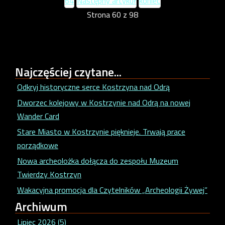
64
Następny artykuł
koniec
Strona 60 z 98
Najczęściej
czytane...
Odkryj historyczne serce Kostrzyna nad Odrą
Dworzec kolejowy w Kostrzynie nad Odrą na nowej
Wander Card
Stare Miasto w Kostrzynie pięknieje. Trwają prace
porządkowe
Nowa archeolożka dołącza do zespołu Muzeum
Twierdzy Kostrzyn
Wakacyjna promocja dla Czytelników „Archeologii Żywej”
Archiwum
Lipiec 2026 (5)