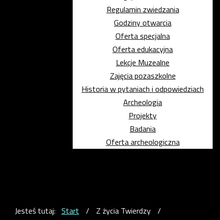
Regulamin zwiedzania
Godziny otwarcia
Oferta specjalna
Oferta edukacyjna
Lekcje Muzealne
Zajęcia pozaszkolne
Historia w pytaniach i odpowiedziach
Archeologia
Projekty
Badania
Oferta archeologiczna
Jesteś tutaj:
Start
/
Z życia Twierdzy
/