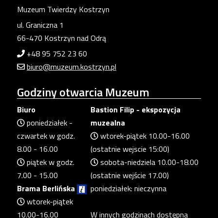
Muzeum Twierdzy Kostrzyn
ul. Graniczna 1
66-470 Kostrzyn nad Odrą
+48 95 752 23 60
biuro@muzeum.kostrzyn.pl
Godziny
otwarcia Muzeum
Biuro
Bastion Filip - ekspozycja
poniedziałek -
muzealna
czwartek w godz.
wtorek-piątek 10.00-16.00
8.00 - 16.00
(ostatnie wejscie 15:00)
piątek w godz.
sobota-niedziela 10.00-18.00
7.00 - 15.00
(ostatnie wejście 17.00)
Brama Berlińska
poniedziałek: nieczynna
wtorek-piątek
10.00-16.00
W innych godzinach dostępna