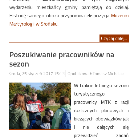
wydarzeniu mieszkańcy gminy pamiętają do dzisiaj.
Historię samego obozu przypomina ekspozycja
Muzeum
Martyrologii w Słońsku
.
Czytaj dalej...
Poszukiwanie pracowników na
sezon
środa, 25 styczeń 2017 15:13
Opublikował: Tomasz Michalak
W trakcie letniego sezonu
turystycznego
pracownicy MTK z racji
rozlicznych planowych i
bieżących obowiązków jak
i nie dających się
przewidzieć zadań