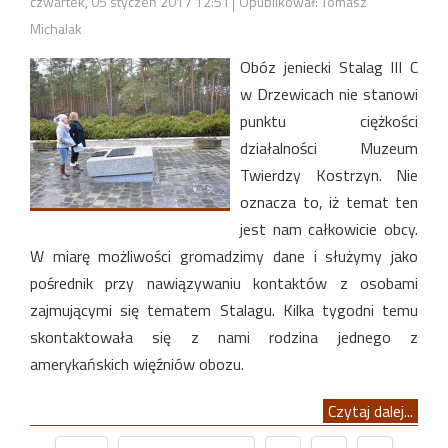
czwartek, 05 styczeń 2017 12:51
Opublikował: Tomasz
Michalak
Obóz jeniecki Stalag III C
w Drzewicach nie stanowi
punktu ciężkości
działalności Muzeum
Twierdzy Kostrzyn. Nie
oznacza to, iż temat ten
jest nam całkowicie obcy.
W miarę możliwości gromadzimy dane i służymy jako
pośrednik przy nawiązywaniu kontaktów z osobami
zajmującymi się tematem Stalagu. Kilka tygodni temu
skontaktowała się z nami rodzina jednego z
amerykańskich więźniów obozu.
Czytaj dalej...