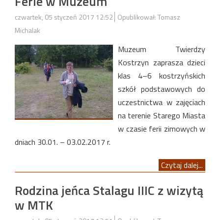
Ferie w Muzeum
czwartek, 05 styczeń 2017 12:52
Opublikował: Tomasz
Michalak
Muzeum Twierdzy
Kostrzyn zaprasza dzieci
klas 4–6 kostrzyńskich
szkół podstawowych do
uczestnictwa w zajęciach
na terenie Starego Miasta
w czasie ferii zimowych w
dniach 30.01. – 03.02.2017 r.
Czytaj dalej...
Rodzina jeńca Stalagu IIIC z wizytą
w MTK