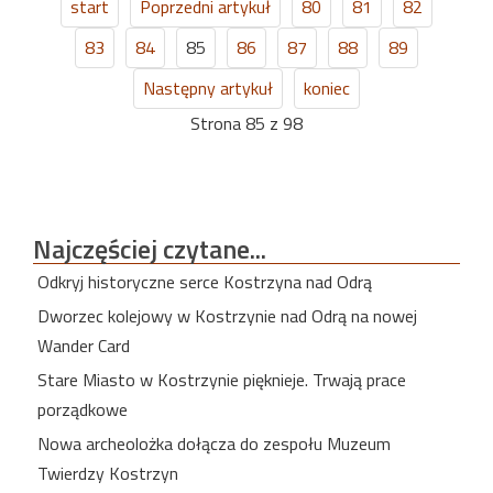
start
Poprzedni artykuł
80
81
82
83
84
85
86
87
88
89
Następny artykuł
koniec
Strona 85 z 98
Najczęściej
czytane...
Odkryj historyczne serce Kostrzyna nad Odrą
Dworzec kolejowy w Kostrzynie nad Odrą na nowej
Wander Card
Stare Miasto w Kostrzynie pięknieje. Trwają prace
porządkowe
Nowa archeolożka dołącza do zespołu Muzeum
Twierdzy Kostrzyn