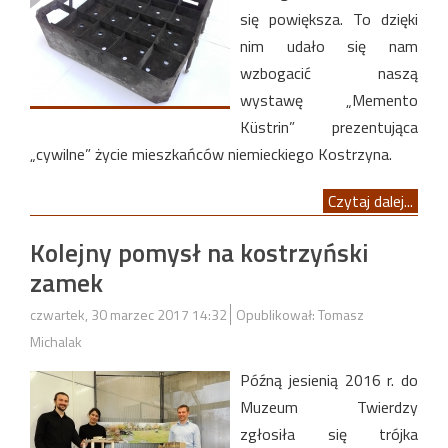
się powiększa. To dzięki
nim udało się nam
wzbogacić naszą
wystawę „Memento
Küstrin” prezentująca
„cywilne” życie mieszkańców niemieckiego Kostrzyna.
Czytaj dalej...
Kolejny pomysł na kostrzyński
zamek
czwartek, 30 marzec 2017 14:32
Opublikował: Tomasz
Michalak
Późną jesienią 2016 r. do
Muzeum Twierdzy
zgłosiła się trójka