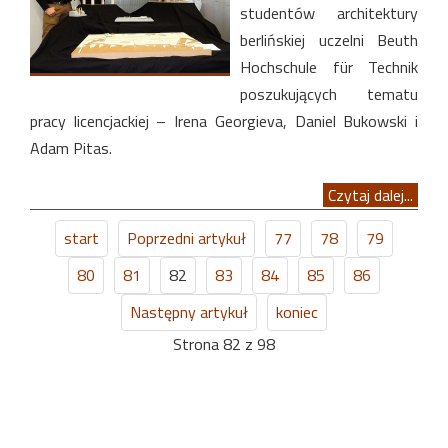
studentów architektury
berlińskiej uczelni Beuth
Hochschule für Technik
poszukujących tematu
pracy licencjackiej – Irena Georgieva, Daniel Bukowski i
Adam Pitas.
Czytaj dalej...
start
Poprzedni artykuł
77
78
79
80
81
82
83
84
85
86
Następny artykuł
koniec
Strona 82 z 98