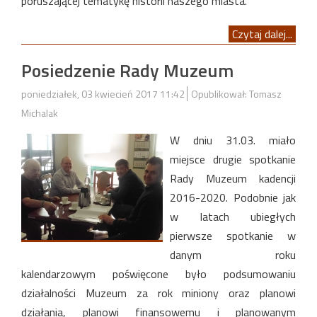
poruszającej tematykę historii naszego miasta.
Czytaj dalej...
Posiedzenie Rady Muzeum
poniedziałek, 03 kwiecień 2017 11:42
Opublikował: Tomasz
Michalak
W dniu 31.03. miało
miejsce drugie spotkanie
Rady Muzeum kadencji
2016-2020. Podobnie jak
w latach ubiegłych
pierwsze spotkanie w
danym roku
kalendarzowym poświęcone było podsumowaniu
działalności Muzeum za rok miniony oraz planowi
działania, planowi finansowemu i planowanym