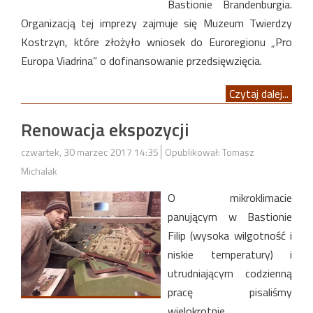
Bastionie Brandenburgia.
Organizacją tej imprezy zajmuje się Muzeum Twierdzy
Kostrzyn, które złożyło wniosek do Euroregionu „Pro
Europa Viadrina” o dofinansowanie przedsięwzięcia.
Czytaj dalej...
Renowacja ekspozycji
czwartek, 30 marzec 2017 14:35
Opublikował: Tomasz
Michalak
O mikroklimacie
panującym w Bastionie
Filip (wysoka wilgotność i
niskie temperatury) i
utrudniającym codzienną
pracę pisaliśmy
wielokrotnie.