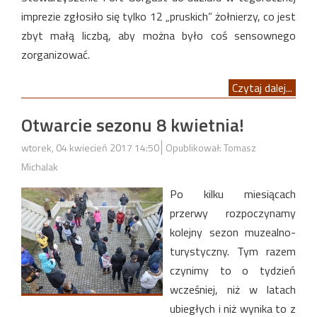
imprezie zgłosiło się tylko 12 „pruskich” żołnierzy, co jest
zbyt małą liczbą, aby można było coś sensownego
zorganizować.
Czytaj dalej...
Otwarcie sezonu 8 kwietnia!
wtorek, 04 kwiecień 2017 14:50
Opublikował: Tomasz
Michalak
Po kilku miesiącach
przerwy rozpoczynamy
kolejny sezon muzealno-
turystyczny. Tym razem
czynimy to o tydzień
wcześniej, niż w latach
ubiegłych i niż wynika to z