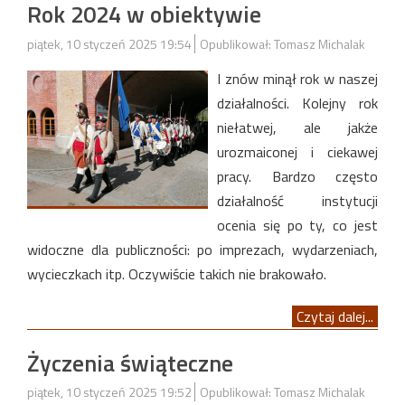
Rok 2024 w obiektywie
piątek, 10 styczeń 2025 19:54
Opublikował: Tomasz Michalak
I znów minął rok w naszej
działalności. Kolejny rok
niełatwej, ale jakże
urozmaiconej i ciekawej
pracy. Bardzo często
działalność instytucji
ocenia się po ty, co jest
widoczne dla publiczności: po imprezach, wydarzeniach,
wycieczkach itp. Oczywiście takich nie brakowało.
Czytaj dalej...
Życzenia świąteczne
piątek, 10 styczeń 2025 19:52
Opublikował: Tomasz Michalak