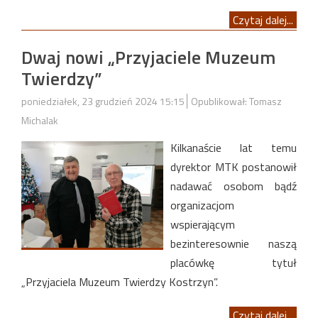
Czytaj dalej...
Dwaj nowi „Przyjaciele Muzeum
Twierdzy”
poniedziałek, 23 grudzień 2024 15:15
Opublikował: Tomasz
Michalak
Kilkanaście lat temu
dyrektor MTK postanowił
nadawać osobom bądź
organizacjom
wspierającym
bezinteresownie naszą
placówkę tytuł
„Przyjaciela Muzeum Twierdzy Kostrzyn”.
Czytaj dalej...