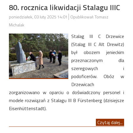
80. rocznica likwidacji Stalagu IIIC
poniedziałek, 03 luty 2025 14:01
Opublikował: Tomasz
Michalak
Stalag III C Drzewice
(Stalag III C Alt Drewitz)
był obozem jenieckim
przeznaczonym dla
szeregowych i
podoficerów. Obóz w
Drzewicach
zorganizowano w oparciu o doświadczony personel i
modele rozwiązań z Stalagu III B Fürstenberg (dzisiejsze
Eisenhüttenstadt).
Czytaj dalej...