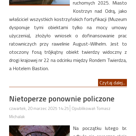
ruchomych 2025. Miasto
Kostrzyn nad Odrą, jako
właściciel wszystkich kostrzyńskich fortyfikacji (Muzeum
dysponuje tymi obiektami tylko na mocy umowy
użyczenia), złożyło wniosek o dofinansowanie prac
ratowniczych przy rawelinie August-Wilhelm. Jest to
otoczony fosą trójkątny obiekt twierdzy widoczny z
drogi krajowej nr 22 na odcinku między Rondem Twierdza,
a Hotelem Bastion.
Czytaj dalej...
Nietoperze ponownie policzone
czwartek, 20 marzec 2025 14:25
Opublikował: Tomasz
Michalak
Na początku lutego br.