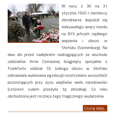
W nocy z 30 na 31
stycznia 1945 r. niemieccy
zbrodniarze dopuścili się
niebywałego wręcz mordu
na 819 jeńcach ciężkiego
więzienia i obozu w
Słońsku (Sonnenburg). Na
dwa dni przed nadejściem nadciągających ze wschodu
oddziałów Armii Czerwonej ściągnięty specjalnie z
Frankfurtu oddział SS (załoga obozu w Słońsku
odmawiała wykonania egzekucji) rozstrzelano wszystkich
pozostających przy życiu więźniów wielu narodowości
(czterech cudem przeżyło tę zbrodnię). Co roku
obchodzona jest rocznica tego tragicznego wydarzenia.
Czytaj dalej...