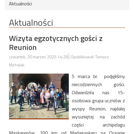
Aktualności
Aktualności
Wizyta egzotycznych gości z
Reunion
czwartek, 20 marzec 2025 14:28
Opublikował: Tomasz
Michalak
5 marca br. podjęliśmy
niecodziennych gości.
Odwiedziła nas 15-
osobowa grupa uczniów z
wyspy Reunion, najdalej
wysuniętej na zachód
części archipelagu
Maskarenów, 700 km od Madagaskaru na Oceanie