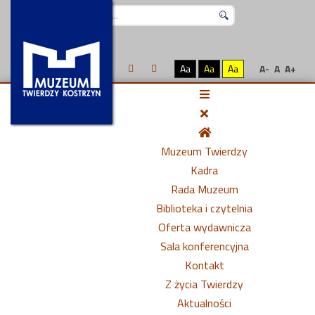
Szukaj...
Aa
Aa
Aa
A-
A
A+
Muzeum Twierdzy
Kadra
Rada Muzeum
Biblioteka i czytelnia
Oferta wydawnicza
Sala konferencyjna
Kontakt
Z życia Twierdzy
Aktualności