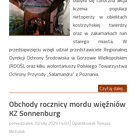
odbyła się coroczna akcja
liczenia populacji
nietoperzy w obiektach
kostrzyńskiej twierdzy
oraz w zakamarkach ruin
starego miasta. W
przedsięwzięciu wzięli udział przedstawiciele Regionalnej
Dyrekcji Ochrony Środowiska w Gorzowie Wielkopolskim
(RDOŚ), oraz kilku wolontariuszy Polskiego Towarzystwa
Ochrony Przyrody „Salamandra” z Poznania.
Czytaj dalej...
Obchody rocznicy mordu więźniów
KZ Sonnenburg
poniedziałek, 03 luty 2025 14:03
Opublikował: Tomasz
Michalak