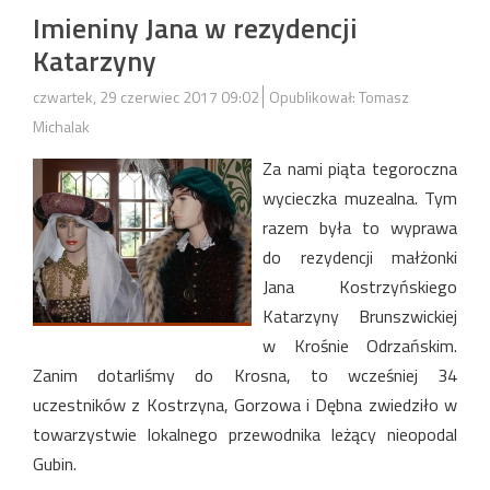
Imieniny Jana w rezydencji
Katarzyny
czwartek, 29 czerwiec 2017 09:02
Opublikował: Tomasz
Michalak
Za nami piąta tegoroczna
wycieczka muzealna. Tym
razem była to wyprawa
do rezydencji małżonki
Jana Kostrzyńskiego
Katarzyny Brunszwickiej
w Krośnie Odrzańskim.
Zanim dotarliśmy do Krosna, to wcześniej 34
uczestników z Kostrzyna, Gorzowa i Dębna zwiedziło w
towarzystwie lokalnego przewodnika leżący nieopodal
Gubin.