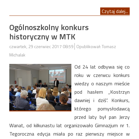
Czytaj dalej...
Ogólnoszkolny konkurs
historyczny w MTK
czwartek, 29 czerwiec 2017 08:59
Opublikował: Tomasz
Michalak
Od 24 lat odbywa się co
roku w czerwcu konkurs
wiedzy o naszym mieście
pod hasłem „Kostrzyn
dawniej i dziś”. Konkurs,
którego pomysłodawcą
przed laty był pan Jerzy
Wanat, od kilkunastu lat organizowało Gimnazjum nr 1.
Tegoroczna edycja miała po raz pierwszy miejsce w