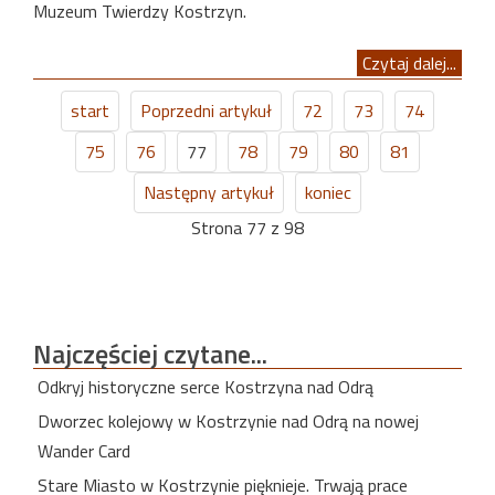
Muzeum Twierdzy Kostrzyn.
Czytaj dalej...
start
Poprzedni artykuł
72
73
74
75
76
77
78
79
80
81
Następny artykuł
koniec
Strona 77 z 98
Najczęściej
czytane...
Odkryj historyczne serce Kostrzyna nad Odrą
Dworzec kolejowy w Kostrzynie nad Odrą na nowej
Wander Card
Stare Miasto w Kostrzynie pięknieje. Trwają prace