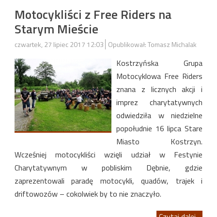
Motocykliści z Free Riders na
Starym Mieście
czwartek, 27 lipiec 2017 12:03
Opublikował: Tomasz Michalak
Kostrzyńska Grupa
Motocyklowa Free Riders
znana z licznych akcji i
imprez charytatywnych
odwiedziła w niedzielne
popołudnie 16 lipca Stare
Miasto Kostrzyn.
Wcześniej motocykliści wzięli udział w Festynie
Charytatywnym w pobliskim Dębnie, gdzie
zaprezentowali paradę motocykli, quadów, trajek i
driftowozów – cokolwiek by to nie znaczyło.
Czytaj dalej...