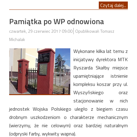
Czytaj dalej...
Pamiątka po WP odnowiona
czwartek, 29 czerwiec 2017 09:00
Opublikował: Tomasz
Michalak
Wykonane kilka lat temu z
inicjatywy dyrektora MTK
Ryszarda Skałby miejsce
upamiętniające istnienie
kompleksu koszar przy ul.
Wyszyńskiego oraz
stacjonowanie w nich
jednostek Wojska Polskiego uległo z biegiem czasu
drobnym uszkodzeniom o charakterze mechanicznym
(wierzymy, że nie celowym) oraz bardziej naturalnym
(odpryski farby, wykwity wapna).