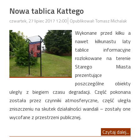
Nowa tablica Kattego
czwartek, 27 lipiec 2017 12:00
Opublikował: Tomasz Michalak
Wykonane przed kilku a
nawet kilkunastu laty
tablice informacyjne
rozlokowane na terenie
Starego Miasta
prezentujące
poszczególne obiekty
uległy z biegiem czasu degradacji. Część pokonana
została przez czynniki atmosferyczne, część uległa
zniszczeniu na skutek działalności wandali – zostały one
wycofane z przestrzeni publicznej.
Czytaj dalej...