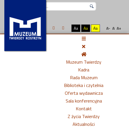
Szukaj...
Aa
Aa
Aa
A-
A
A+
Muzeum Twierdzy
Kadra
Rada Muzeum
Biblioteka i czytelnia
Oferta wydawnicza
Sala konferencyjna
Kontakt
Z życia Twierdzy
Aktualności