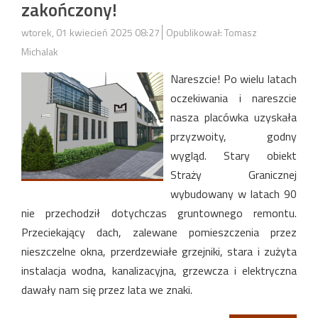
zakończony!
wtorek, 01 kwiecień 2025 08:27
Opublikował: Tomasz
Michalak
Nareszcie! Po wielu latach
oczekiwania i nareszcie
nasza placówka uzyskała
przyzwoity, godny
wygląd. Stary obiekt
Straży Granicznej
wybudowany w latach 90
nie przechodził dotychczas gruntownego remontu.
Przeciekający dach, zalewane pomieszczenia przez
nieszczelne okna, przerdzewiałe grzejniki, stara i zużyta
instalacja wodna, kanalizacyjna, grzewcza i elektryczna
dawały nam się przez lata we znaki.