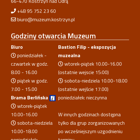
66-470 Kostrzyn nad Odrą
+48 95 752 23 60
biuro@muzeum.kostrzyn.pl
Godziny
otwarcia Muzeum
Biuro
Bastion Filip - ekspozycja
poniedziałek -
muzealna
czwartek w godz.
wtorek-piątek 10.00-16.00
8.00 - 16.00
(ostatnie wejscie 15:00)
piątek w godz.
sobota-niedziela 10.00-18.00
7.00 - 15.00
(ostatnie wejście 17.00)
Brama Berlińska
poniedziałek: nieczynna
wtorek-piątek
10.00-16.00
W innych godzinach dostępna
sobota-niedziela
tylko dla grup zorganizowanych
10.00-18.00
po wcześniejszym uzgodnieniu
poniedziałek:
terminu.