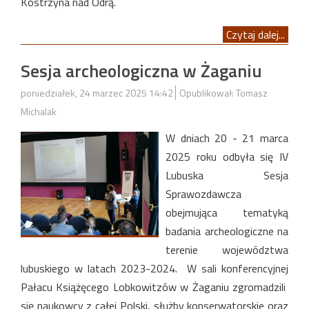
Kostrzyna nad Odrą.
Czytaj dalej...
Sesja archeologiczna w Żaganiu
poniedziałek, 24 marzec 2025 14:42
Opublikował: Tomasz
Michalak
W dniach 20 - 21 marca
2025 roku odbyła się IV
Lubuska Sesja
Sprawozdawcza
obejmująca tematyką
badania archeologiczne na
terenie województwa
lubuskiego w latach 2023-2024. W sali konferencyjnej
Pałacu Książęcego Lobkowitzów w Żaganiu zgromadzili
się naukowcy z całej Polski, służby konserwatorskie oraz