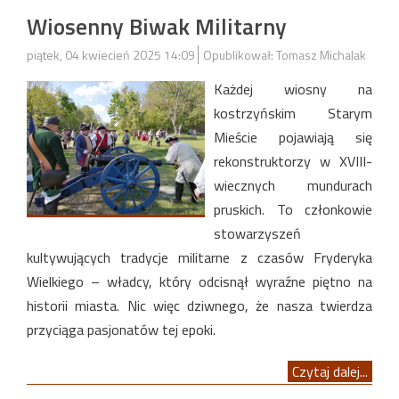
Wiosenny Biwak Militarny
piątek, 04 kwiecień 2025 14:09
Opublikował: Tomasz Michalak
Każdej wiosny na
kostrzyńskim Starym
Mieście pojawiają się
rekonstruktorzy w XVIII-
wiecznych mundurach
pruskich. To członkowie
stowarzyszeń
kultywujących tradycje militarne z czasów Fryderyka
Wielkiego – władcy, który odcisnął wyraźne piętno na
historii miasta. Nic więc dziwnego, że nasza twierdza
przyciąga pasjonatów tej epoki.
Czytaj dalej...