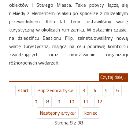
obiektów i Starego Miasta. Takie pobyty łączą się
niekiedy z elementem relaksu po spacerze z muzealnym
przewodnikiem. Kilka lat temu ustawiliśmy wiatę
turystyczną w okolicach ruin zamku. W ostatnim czasie,
na dziedzińcu Bastionu Filip, zainstalowaliśmy nową
wiatę turystyczną, mającą na celu poprawę komfortu
zwiedzających oraz umożliwienie organizacji
różnorodnych wydarzeń.
Czytaj dalej...
start
Poprzedni artykuł
3
4
5
6
7
8
9
10
11
12
Następny artykuł
koniec
Strona 8 z 98