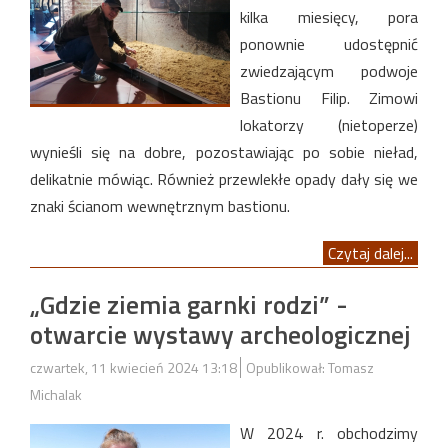
kilka miesięcy, pora
ponownie udostępnić
zwiedzającym podwoje
Bastionu Filip. Zimowi
lokatorzy (nietoperze)
wynieśli się na dobre, pozostawiając po sobie nieład,
delikatnie mówiąc. Również przewlekłe opady dały się we
znaki ścianom wewnętrznym bastionu.
Czytaj dalej...
„Gdzie ziemia garnki rodzi” -
otwarcie wystawy archeologicznej
czwartek, 11 kwiecień 2024 13:18
Opublikował: Tomasz
Michalak
W 2024 r. obchodzimy