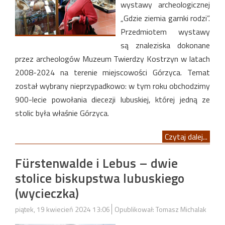
wystawy archeologicznej
„Gdzie ziemia garnki rodzi”.
Przedmiotem wystawy
są znaleziska dokonane
przez archeologów Muzeum Twierdzy Kostrzyn w latach
2008-2024 na terenie miejscowości Górzyca. Temat
został wybrany nieprzypadkowo: w tym roku obchodzimy
900-lecie powołania diecezji lubuskiej, której jedną ze
stolic była właśnie Górzyca.
Czytaj dalej...
Fürstenwalde i Lebus – dwie
stolice biskupstwa lubuskiego
(wycieczka)
piątek, 19 kwiecień 2024 13:06
Opublikował: Tomasz Michalak