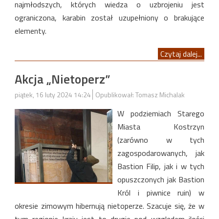
najmłodszych, których wiedza o uzbrojeniu jest
ograniczona, karabin został uzupełniony o brakujące
elementy.
Czytaj dalej...
Akcja „Nietoperz”
piątek, 16 luty 2024 14:24
Opublikował: Tomasz Michalak
W podziemiach Starego
Miasta Kostrzyn
(zarówno w tych
zagospodarowanych, jak
Bastion Filip, jak i w tych
opuszczonych jak Bastion
Król i piwnice ruin) w
okresie zimowym hibernują nietoperze. Szacuje się, że w