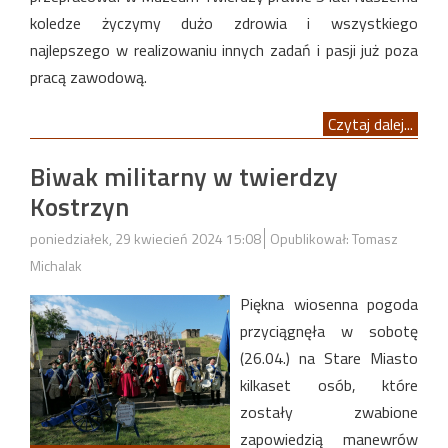
koledze życzymy dużo zdrowia i wszystkiego
najlepszego w realizowaniu innych zadań i pasji już poza
pracą zawodową.
Czytaj dalej...
Biwak militarny w twierdzy
Kostrzyn
poniedziałek, 29 kwiecień 2024 15:08
Opublikował: Tomasz
Michalak
Piękna wiosenna pogoda
przyciągnęła w sobotę
(26.04.) na Stare Miasto
kilkaset osób, które
zostały zwabione
zapowiedzią manewrów