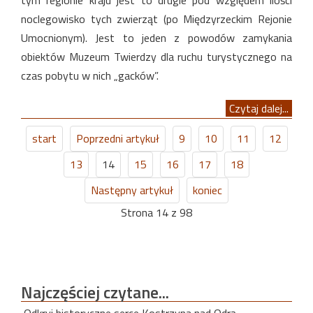
tym regionie kraju jest to drugie pod względem ilości
noclegowisko tych zwierząt (po Międzyrzeckim Rejonie
Umocnionym). Jest to jeden z powodów zamykania
obiektów Muzeum Twierdzy dla ruchu turystycznego na
czas pobytu w nich „gacków”.
Czytaj dalej...
start
Poprzedni artykuł
9
10
11
12
13
14
15
16
17
18
Następny artykuł
koniec
Strona 14 z 98
Najczęściej
czytane...
Odkryj historyczne serce Kostrzyna nad Odrą