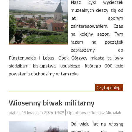
Nasz cykl wycieczek
muzealnych cieszy się od
lat sporym
zainteresowaniem. Czas
na kolejny sezon. Tym
razem na początek
zapraszamy do
Fürstenwalde i Lebus. Obok Górzycy miasta te były
siedzibami biskupstwa lubuskiego, którego 900-lecie
powstania obchodzimy w tym roku.
Czytaj dalej...
Wiosenny biwak militarny
piątek, 19 kwiecień 2024 13:05
Opublikował: Tomasz Michalak
Od wielu lat na wiosnę
pojawiają się na