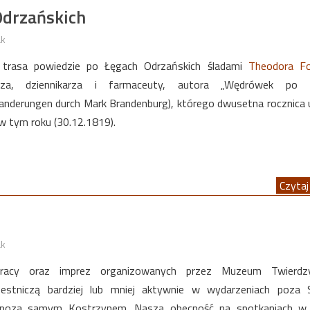
Odrzańskich
ak
trasa powiedzie po Łęgach Odrzańskich śladami
Theodora F
arza, dziennikarza i farmaceuty, autora „Wędrówek po M
Wanderungen durch Mark Brandenburg), którego dwusetna rocznica 
w tym roku (30.12.1819).
Czytaj 
ak
pracy oraz imprez organizowanych przez Muzeum Twierdz
czestniczą bardziej lub mniej aktywnie w wydarzeniach poza 
 poza samym Kostrzynem. Nasza obecność na spotkaniach w 