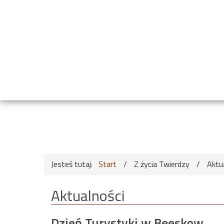
Jesteś tutaj:
Start
/
Z życia Twierdzy
/
Aktu
Aktualności
Dzień Turystyki w Beeskow