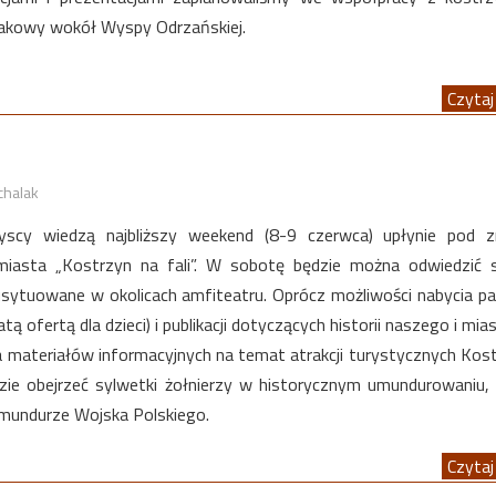
kowy wokół Wyspy Odrzańskiej.
Czytaj 
chalak
yscy wiedzą najbliższy weekend (8-9 czerwca) upłynie pod z
iasta „Kostrzyn na fali”. W sobotę będzie można odwiedzić s
ytuowane w okolicach amfiteatru. Oprócz możliwości nabycia p
ą ofertą dla dzieci) i publikacji dotyczących historii naszego i mias
a materiałów informacyjnych na temat atrakcji turystycznych Kost
zie obejrzeć sylwetki żołnierzy w historycznym umundurowaniu
mundurze Wojska Polskiego.
Czytaj 