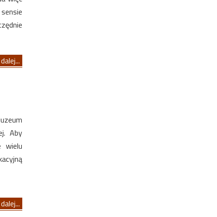
sensie
czędnie
dalej...
 Muzeum
ej. Aby
e wielu
kacyjną
dalej...