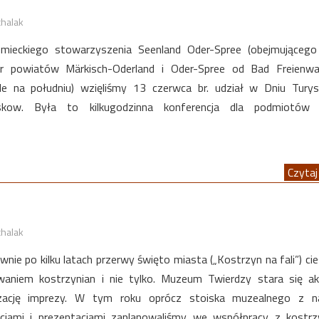
chalak
emieckiego stowarzyszenia Seenland Oder-Spree (obejmującego
zar powiatów Märkisch-Oderland i Oder-Spree od Bad Freienwa
le na południu) wzięliśmy 13 czerwca br. udział w Dniu Tury
skow. Była to kilkugodzinna konferencja dla podmiotów 
Czytaj 
chalak
ie po kilku latach przerwy święto miasta („Kostrzyn na fali”) cie
waniem kostrzynian i nie tylko. Muzeum Twierdzy stara się a
zację imprezy. W tym roku oprócz stoiska muzealnego z n
acjami i prezentacjami zaplanowaliśmy we współpracy z kostr