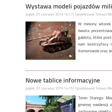
Wystawa modeli pojazdów mili
piątek, 07 czerwiec 2019 14:17
Opublikował: Tomasz Mi
W miniony wtorek
świata prezentowa
gabloty, które pos
nam kostrzyńscy m
Komorowski oraz Jer
Nowe tablice informacyjne
piątek, 07 czerwiec 2019 14:15
Opublikował: Tomasz Mi
Teren Starego Mia
gminnej ewidencji 
zachowane obiekty 