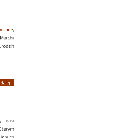
ontane
,
archii
urodzin
dalej...
y nasi
Starym
innych