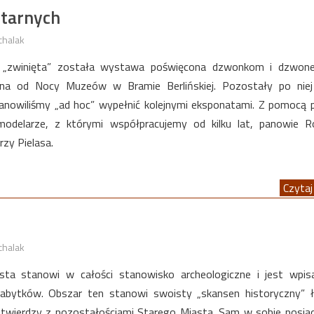
tarnych
chalak
 „zwinięta” została wystawa poświęcona dzwonkom i dzwon
na od Nocy Muzeów w Bramie Berlińskiej. Pozostały po niej
tanowiliśmy „ad hoc” wypełnić kolejnymi eksponatami. Z pomocą p
odelarze, z którymi współpracujemy od kilku lat, panowie R
zy Pielasa.
Czytaj 
chalak
sta stanowi w całości stanowisko archeologiczne i jest wpis
zabytków. Obszar ten stanowi swoisty „skansen historyczny” 
twierdzy z pozostałościami Starego Miasta. Sam w sobie posia