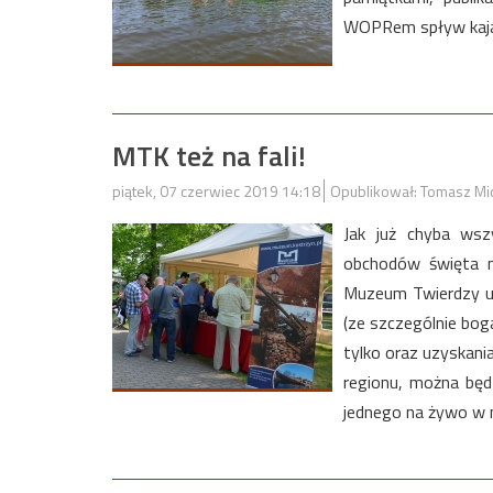
WOPRem spływ kaja
MTK też na fali!
piątek, 07 czerwiec 2019 14:18
Opublikował: Tomasz Mi
Jak już chyba wsz
obchodów święta m
Muzeum Twierdzy us
(ze szczególnie bogat
tylko oraz uzyskani
regionu, można będ
jednego na żywo w 