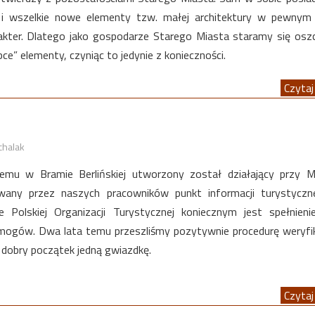
 i wszelkie nowe elementy tzw. małej architektury w pewnym 
rakter. Dlatego jako gospodarze Starego Miasta staramy się osz
e” elementy, czyniąc to jedynie z konieczności.
Czytaj 
chalak
 temu w Bramie Berlińskiej utworzony został działający przy
iwany przez naszych pracowników punkt informacji turystyczn
je Polskiej Organizacji Turystycznej koniecznym jest spełnieni
ogów. Dwa lata temu przeszliśmy pozytywnie procedurę weryfi
 dobry początek jedną gwiazdkę.
Czytaj 