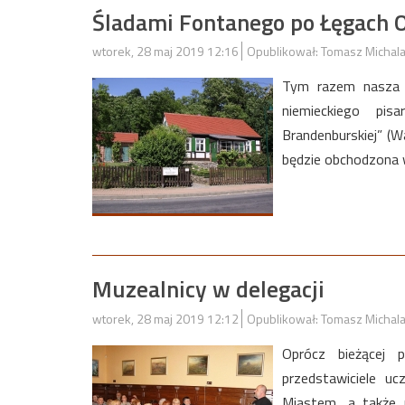
Śladami Fontanego po Łęgach 
wtorek, 28 maj 2019 12:16
Opublikował: Tomasz Michal
Tym razem nasza 
niemieckiego pis
Brandenburskiej” (
będzie obchodzona 
Muzealnicy w delegacji
wtorek, 28 maj 2019 12:12
Opublikował: Tomasz Michal
Oprócz bieżącej 
przedstawiciele u
Miastem, a także