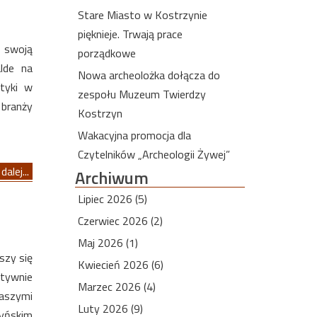
Stare Miasto w Kostrzynie
pięknieje. Trwają prace
 swoją
porządkowe
lde na
Nowa archeolożka dołącza do
styki w
zespołu Muzeum Twierdzy
branży
Kostrzyn
Wakacyjna promocja dla
Czytelników „Archeologii Żywej”
dalej...
Archiwum
Lipiec 2026 (5)
Czerwiec 2026 (2)
Maj 2026 (1)
szy się
Kwiecień 2026 (6)
ktywnie
Marzec 2026 (4)
aszymi
Luty 2026 (9)
zyńskim