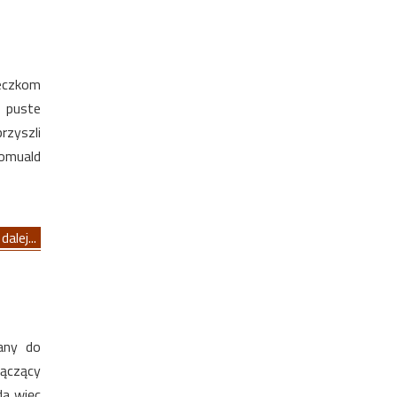
eczkom
 puste
rzyszli
omuald
dalej...
any do
łączący
da więc