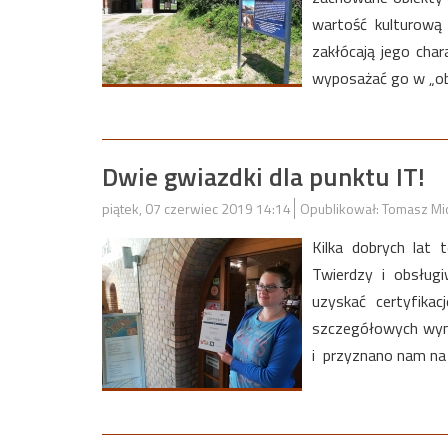
wartość kulturową
zakłócają jego cha
wyposażać go w „obc
Dwie gwiazdki dla punktu IT!
piątek, 07 czerwiec 2019 14:14
Opublikował: Tomasz Mi
Kilka dobrych lat
Twierdzy i obsług
uzyskać certyfikac
szczegółowych wym
i przyznano nam na