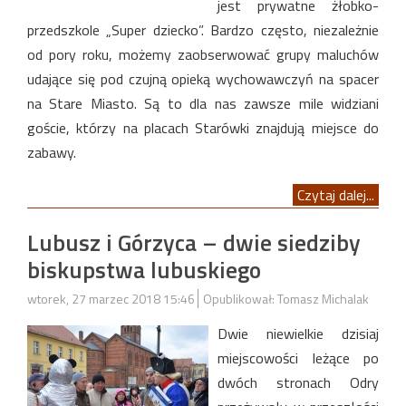
jest prywatne żłobko-
przedszkole „Super dziecko”. Bardzo często, niezależnie
od pory roku, możemy zaobserwować grupy maluchów
udające się pod czujną opieką wychowawczyń na spacer
na Stare Miasto. Są to dla nas zawsze mile widziani
goście, którzy na placach Starówki znajdują miejsce do
zabawy.
Czytaj dalej...
Lubusz i Górzyca – dwie siedziby
biskupstwa lubuskiego
wtorek, 27 marzec 2018 15:46
Opublikował: Tomasz Michalak
Dwie niewielkie dzisiaj
miejscowości leżące po
dwóch stronach Odry