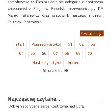
serbołużycka to Picnjo) udała się delegacja z Kostrzyna:
wiceburmistrz Zbigniew Biedulski, przewodniczący RM
Marek Tatarewicz oraz pracownik naszego muzeum
Zbigniew Piotrowski.
Czytaj dalej...
start
Poprzedni artykuł
61
62
63
64
65
66
67
68
69
70
Następny artykuł
koniec
Strona 66 z 98
Najczęściej
czytane...
Odkryj historyczne serce Kostrzyna nad Odrą