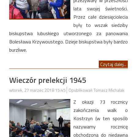
przeżywały w przeszłości
lata swojej świetności.
Przez całe dziesięciolecia
były to wszak siedziby
biskupstwa lubuskiego utworzonego za panowania
Bolesława Krzywoustego. Dzieje biskupstwa były bardzo
burzliwe.
Czytaj dalej...
Wieczór prelekcji 1945
wtorek, 27 marzec 2018 15:45
Opublikował: Tomasz Michalak
Z okazji 73 rocznicy
zakończenia walk o
Kostrzyn (w ten sposób
nazywamy rocznicę
obchodzoną do niedawna