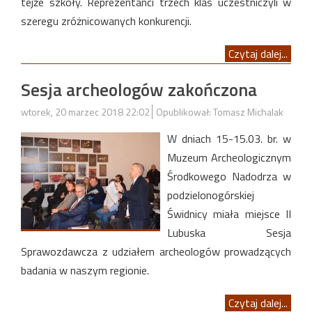
tejże szkoły. Reprezentanci trzech klas uczestniczyli w
szeregu zróżnicowanych konkurencji.
Czytaj dalej...
Sesja archeologów zakończona
wtorek, 20 marzec 2018 22:02
Opublikował: Tomasz Michalak
W dniach 15-15.03. br. w
Muzeum Archeologicznym
Środkowego Nadodrza w
podzielonogórskiej
Świdnicy miała miejsce II
Lubuska Sesja
Sprawozdawcza z udziałem archeologów prowadzących
badania w naszym regionie.
Czytaj dalej...