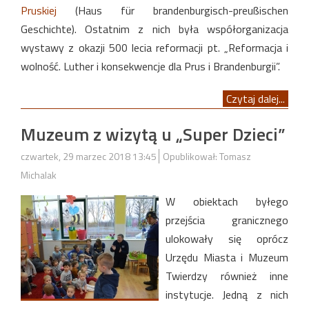
Pruskiej
(Haus für brandenburgisch-preußischen
Geschichte). Ostatnim z nich była współorganizacja
wystawy z okazji 500 lecia reformacji pt. „Reformacja i
wolność. Luther i konsekwencje dla Prus i Brandenburgii”.
Czytaj dalej...
Muzeum z wizytą u „Super Dzieci”
czwartek, 29 marzec 2018 13:45
Opublikował: Tomasz
Michalak
W obiektach byłego
przejścia granicznego
ulokowały się oprócz
Urzędu Miasta i Muzeum
Twierdzy również inne
instytucje. Jedną z nich