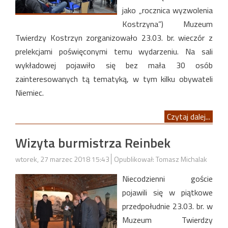
jako „rocznica wyzwolenia
Kostrzyna”) Muzeum
Twierdzy Kostrzyn zorganizowało 23.03. br. wieczór z
prelekcjami poświęconymi temu wydarzeniu. Na sali
wykładowej pojawiło się bez mała 30 osób
zainteresowanych tą tematyką, w tym kilku obywateli
Niemiec.
Czytaj dalej...
Wizyta burmistrza Reinbek
wtorek, 27 marzec 2018 15:43
Opublikował: Tomasz Michalak
Niecodzienni goście
pojawili się w piątkowe
przedpołudnie 23.03. br. w
Muzeum Twierdzy