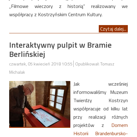
„Filmowe wieczory z historią” realizowany we
współpracy z Kostrzyńskim Centrum Kultury.
Czytaj dalej...
Interaktywny pulpit w Bramie
Berlińskiej
czwartek, 05 kwiecień 2018 10:55
Opublikował: Tomasz
Michalak
Jak wcześniej
informowaliśmy Muzeum
Twierdzy Kostrzyn
współpracuje od kilku lat
przy realizacji różnych
projektów z
Domem
Historii Brandenbursko-