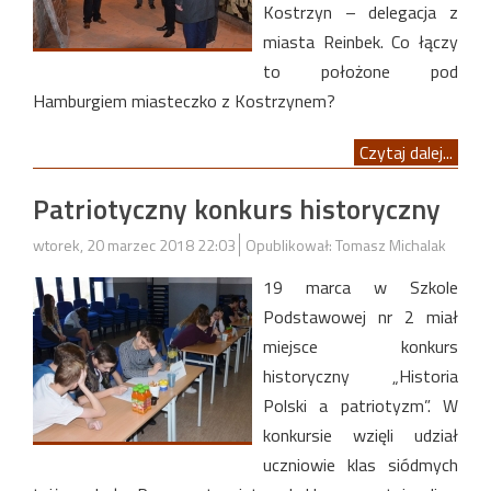
Kostrzyn – delegacja z
miasta Reinbek. Co łączy
to położone pod
Hamburgiem miasteczko z Kostrzynem?
Czytaj dalej...
Patriotyczny konkurs historyczny
wtorek, 20 marzec 2018 22:03
Opublikował: Tomasz Michalak
19 marca w Szkole
Podstawowej nr 2 miał
miejsce konkurs
historyczny „Historia
Polski a patriotyzm”. W
konkursie wzięli udział
uczniowie klas siódmych