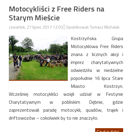
Motocykliści z Free Riders na
Starym Mieście
czwartek, 27 lipiec 2017 12:03
Opublikował: Tomasz Michalak
Kostrzyńska Grupa
Motocyklowa Free Riders
znana z licznych akcji i
imprez charytatywnych
odwiedziła w niedzielne
popołudnie 16 lipca Stare
Miasto Kostrzyn.
Wcześniej motocykliści wzięli udział w Festynie
Charytatywnym w pobliskim Dębnie, gdzie
zaprezentowali paradę motocykli, quadów, trajek i
driftowozów – cokolwiek by to nie znaczyło.
Czytaj dalej...