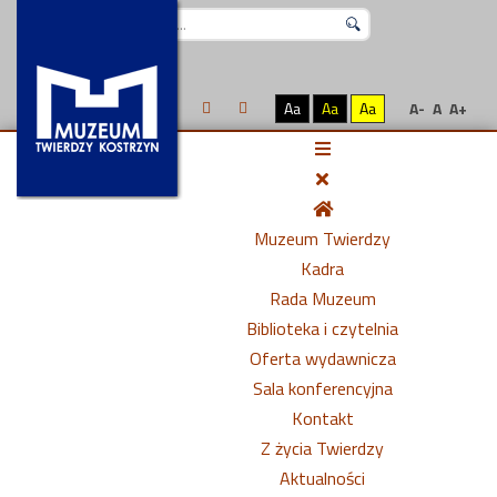
Szukaj...
Aa
Aa
Aa
A-
A
A+
Muzeum Twierdzy
Kadra
Rada Muzeum
Biblioteka i czytelnia
Oferta wydawnicza
Sala konferencyjna
Kontakt
Z życia Twierdzy
Aktualności