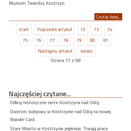
Muzeum Twierdzy Kostrzyn.
Czytaj dalej...
start
Poprzedni artykuł
72
73
74
75
76
77
78
79
80
81
Następny artykuł
koniec
Strona 77 z 98
Najczęściej
czytane...
Odkryj historyczne serce Kostrzyna nad Odrą
Dworzec kolejowy w Kostrzynie nad Odrą na nowej
Wander Card
Stare Miasto w Kostrzynie pięknieje. Trwają prace