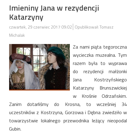
Imieniny Jana w rezydencji
Katarzyny
czwartek, 29 czerwiec 2017 09:02
Opublikował: Tomasz
Michalak
Za nami piąta tegoroczna
wycieczka muzealna. Tym
razem była to wyprawa
do rezydencji małżonki
Jana Kostrzyńskiego
Katarzyny Brunszwickiej
w Krośnie Odrzańskim.
Zanim dotarliśmy do Krosna, to wcześniej 34
uczestników z Kostrzyna, Gorzowa i Dębna zwiedziło w
towarzystwie lokalnego przewodnika leżący nieopodal
Gubin.