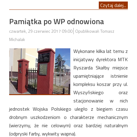
Czytaj dalej...
Pamiątka po WP odnowiona
czwartek, 29 czerwiec 2017 09:00
Opublikował: Tomasz
Michalak
Wykonane kilka lat temu z
inicjatywy dyrektora MTK
Ryszarda Skałby miejsce
upamiętniające istnienie
kompleksu koszar przy ul.
Wyszyńskiego oraz
stacjonowanie w nich
jednostek Wojska Polskiego uległo z biegiem czasu
drobnym uszkodzeniom o charakterze mechanicznym
(wierzymy, że nie celowym) oraz bardziej naturalnym
(odpryski farby, wykwity wapna).