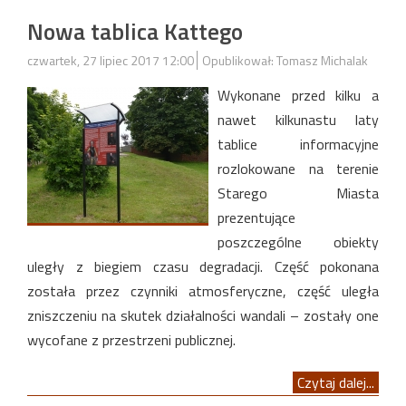
Nowa tablica Kattego
czwartek, 27 lipiec 2017 12:00
Opublikował: Tomasz Michalak
Wykonane przed kilku a
nawet kilkunastu laty
tablice informacyjne
rozlokowane na terenie
Starego Miasta
prezentujące
poszczególne obiekty
uległy z biegiem czasu degradacji. Część pokonana
została przez czynniki atmosferyczne, część uległa
zniszczeniu na skutek działalności wandali – zostały one
wycofane z przestrzeni publicznej.
Czytaj dalej...