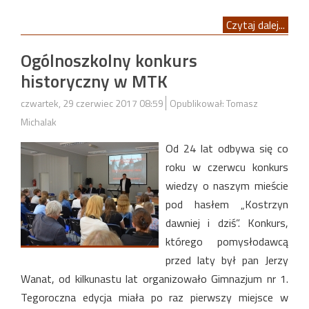
Czytaj dalej...
Ogólnoszkolny konkurs
historyczny w MTK
czwartek, 29 czerwiec 2017 08:59
Opublikował: Tomasz
Michalak
Od 24 lat odbywa się co
roku w czerwcu konkurs
wiedzy o naszym mieście
pod hasłem „Kostrzyn
dawniej i dziś”. Konkurs,
którego pomysłodawcą
przed laty był pan Jerzy
Wanat, od kilkunastu lat organizowało Gimnazjum nr 1.
Tegoroczna edycja miała po raz pierwszy miejsce w