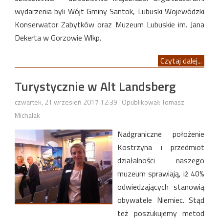
wydarzenia byli Wójt Gminy Santok, Lubuski Wojewódzki
Konserwator Zabytków oraz Muzeum Lubuskie im. Jana
Dekerta w Gorzowie Wlkp.
Czytaj dalej...
Turystycznie w Alt Landsberg
czwartek, 21 wrzesień 2017 12:39
Opublikował: Tomasz
Michalak
Nadgraniczne położenie
Kostrzyna i przedmiot
działalności naszego
muzeum sprawiają, iż 40%
odwiedzających stanowią
obywatele Niemiec. Stąd
też poszukujemy metod