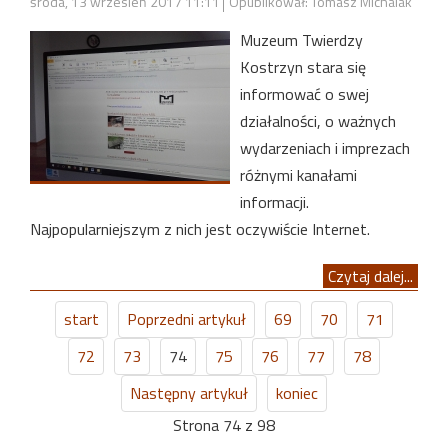
środa, 13 wrzesień 2017 11:11
Opublikował: Tomasz Michalak
Muzeum Twierdzy
Kostrzyn stara się
informować o swej
działalności, o ważnych
wydarzeniach i imprezach
różnymi kanałami
informacji.
Najpopularniejszym z nich jest oczywiście Internet.
Czytaj dalej...
start
Poprzedni artykuł
69
70
71
72
73
74
75
76
77
78
Następny artykuł
koniec
Strona 74 z 98