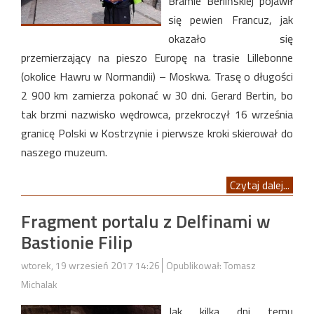
Bramie Berlińskiej pojawił
się pewien Francuz, jak
okazało się
przemierzający na pieszo Europę na trasie Lillebonne
(okolice Hawru w Normandii) – Moskwa. Trasę o długości
2 900 km zamierza pokonać w 30 dni. Gerard Bertin, bo
tak brzmi nazwisko wędrowca, przekroczył 16 września
granicę Polski w Kostrzynie i pierwsze kroki skierował do
naszego muzeum.
Czytaj dalej...
Fragment portalu z Delfinami w
Bastionie Filip
wtorek, 19 wrzesień 2017 14:26
Opublikował: Tomasz
Michalak
Jak kilka dni temu