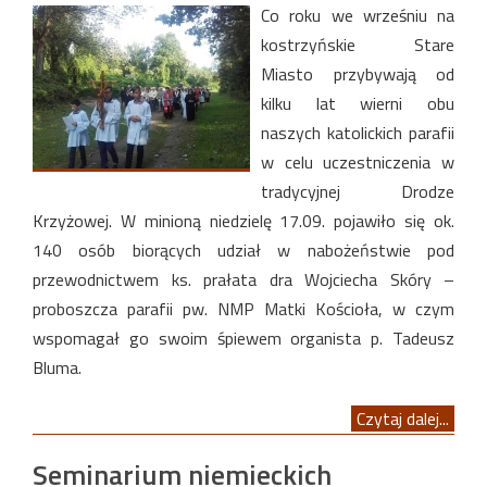
Co roku we wrześniu na
kostrzyńskie Stare
Miasto przybywają od
kilku lat wierni obu
naszych katolickich parafii
w celu uczestniczenia w
tradycyjnej Drodze
Krzyżowej. W minioną niedzielę 17.09. pojawiło się ok.
140 osób biorących udział w nabożeństwie pod
przewodnictwem ks. prałata dra Wojciecha Skóry –
proboszcza parafii pw. NMP Matki Kościoła, w czym
wspomagał go swoim śpiewem organista p. Tadeusz
Bluma.
Czytaj dalej...
Seminarium niemieckich