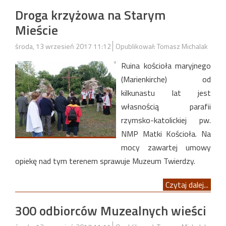
Droga krzyżowa na Starym
Mieście
środa, 13 wrzesień 2017 11:12
Opublikował: Tomasz Michalak
Ruina kościoła maryjnego
(Marienkirche) od
kilkunastu lat jest
własnością parafii
rzymsko-katolickiej pw.
NMP Matki Kościoła. Na
mocy zawartej umowy
opiekę nad tym terenem sprawuje Muzeum Twierdzy.
Czytaj dalej...
300 odbiorców Muzealnych wieści