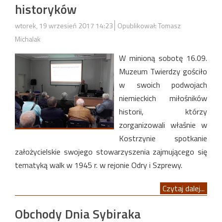
historyków
wtorek, 19 wrzesień 2017 14:23
Opublikował: Tomasz
Michalak
W minioną sobotę 16.09.
Muzeum Twierdzy gościło
w swoich podwojach
niemieckich miłośników
historii, którzy
zorganizowali właśnie w
Kostrzynie spotkanie
założycielskie swojego stowarzyszenia zajmującego się
tematyką walk w 1945 r. w rejonie Odry i Szprewy.
Czytaj dalej...
Obchody Dnia Sybiraka