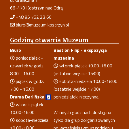
66-470 Kostrzyn nad Odrą
+48 95 752 23 60
biuro@muzeum.kostrzyn.pl
Godziny
otwarcia Muzeum
Biuro
Bastion Filip - ekspozycja
poniedziałek -
muzealna
czwartek w godz.
wtorek-piątek 10.00-16.00
8.00 - 16.00
(ostatnie wejscie 15:00)
piątek w godz.
sobota-niedziela 10.00-18.00
7.00 - 15.00
(ostatnie wejście 17.00)
Brama Berlińska
poniedziałek: nieczynna
wtorek-piątek
10.00-16.00
W innych godzinach dostępna
sobota-niedziela
tylko dla grup zorganizowanych
10.00-18.00
po wcześniejszym uzgodnieniu