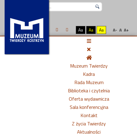
Szukaj...
Aa
Aa
Aa
A-
A
A+
Muzeum Twierdzy
Kadra
Rada Muzeum
Biblioteka i czytelnia
Oferta wydawnicza
Sala konferencyjna
Kontakt
Z życia Twierdzy
Aktualności