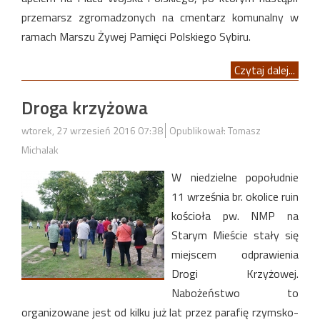
przemarsz zgromadzonych na cmentarz komunalny w
ramach Marszu Żywej Pamięci Polskiego Sybiru.
Czytaj dalej...
Droga krzyżowa
wtorek, 27 wrzesień 2016 07:38
Opublikował: Tomasz
Michalak
W niedzielne popołudnie
11 września br. okolice ruin
kościoła pw. NMP na
Starym Mieście stały się
miejscem odprawienia
Drogi Krzyżowej.
Nabożeństwo to
organizowane jest od kilku już lat przez parafię rzymsko-