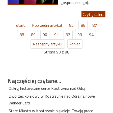
gospodarczego).
Czytaj dalej...
start
Poprzedni artykuł
85
86
87
88
89
90
91
92
93
94
Następny artykuł
koniec
Strona 90 z 98
Najczęściej
czytane...
Odkryj historyczne serce Kostrzyna nad Odrą
Dworzec kolejowy w Kostrzynie nad Odrą na nowej
Wander Card
Stare Miasto w Kostrzynie pięknieje. Trwają prace