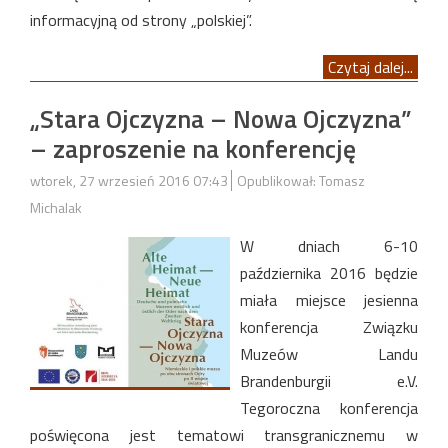
informacyjną od strony „polskiej”.
Czytaj dalej...
„Stara Ojczyzna – Nowa Ojczyzna”
– zaproszenie na konferencję
wtorek, 27 wrzesień 2016 07:43
Opublikował: Tomasz
Michalak
W dniach 6-10
października 2016 będzie
miała miejsce jesienna
konferencja Związku
Muzeów Landu
Brandenburgii e.V.
Tegoroczna konferencja
poświęcona jest tematowi transgranicznemu w