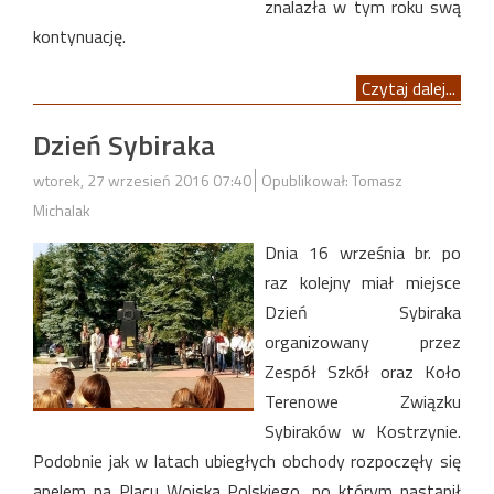
znalazła w tym roku swą
kontynuację.
Czytaj dalej...
Dzień Sybiraka
wtorek, 27 wrzesień 2016 07:40
Opublikował: Tomasz
Michalak
Dnia 16 września br. po
raz kolejny miał miejsce
Dzień Sybiraka
organizowany przez
Zespół Szkół oraz Koło
Terenowe Związku
Sybiraków w Kostrzynie.
Podobnie jak w latach ubiegłych obchody rozpoczęły się
apelem na Placu Wojska Polskiego, po którym nastąpił