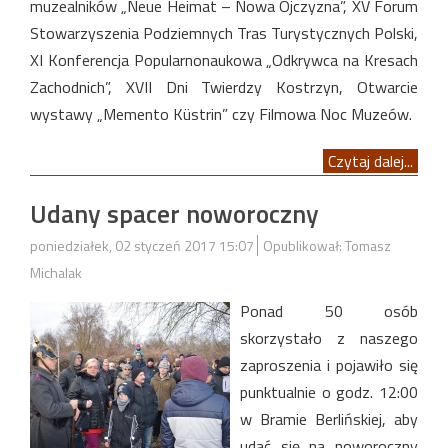
muzealników „Neue Heimat – Nowa Ojczyzna”, XV Forum
Stowarzyszenia Podziemnych Tras Turystycznych Polski,
XI Konferencja Popularnonaukowa „Odkrywca na Kresach
Zachodnich”, XVII Dni Twierdzy Kostrzyn, Otwarcie
wystawy „Memento Küstrin” czy Filmowa Noc Muzeów.
Czytaj dalej...
Udany spacer noworoczny
poniedziałek, 02 styczeń 2017 15:07
Opublikował: Tomasz
Michalak
Ponad 50 osób
skorzystało z naszego
zaproszenia i pojawiło się
punktualnie o godz. 12:00
w Bramie Berlińskiej, aby
udać się na noworoczny