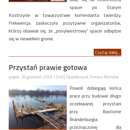
spacer po Starym
Kostrzynie w towarzystwie komendanta twierdzy.
Frekwencja zaskoczyła pozytywnie organizatorów,
którzy obawiali się, że „posylwestrowy” spacer odbędzie
się w niewielkim gronie.
Czytaj dalej...
Przystań prawie gotowa
piątek, 30 grudzień 2016 13:49
Opublikował: Tomasz Michalak
Powoli dobiegają końca
prace przy budowie długo
oczekiwanej przystani
przy Bastionie
Brandenburgia
przeznaczonej dla