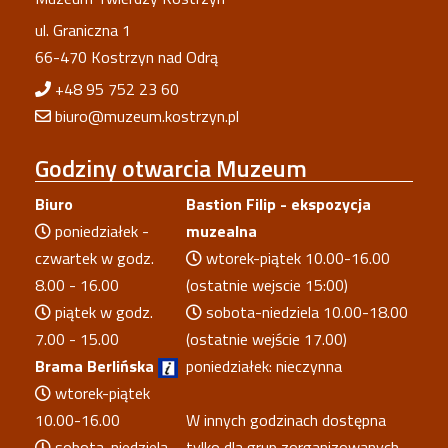
ul. Graniczna 1
66-470 Kostrzyn nad Odrą
+48 95 752 23 60
biuro@muzeum.kostrzyn.pl
Godziny
otwarcia Muzeum
Biuro
Bastion Filip - ekspozycja
poniedziałek -
muzealna
czwartek w godz.
wtorek-piątek 10.00-16.00
8.00 - 16.00
(ostatnie wejscie 15:00)
piątek w godz.
sobota-niedziela 10.00-18.00
7.00 - 15.00
(ostatnie wejście 17.00)
Brama Berlińska
poniedziałek: nieczynna
wtorek-piątek
10.00-16.00
W innych godzinach dostępna
sobota-niedziela
tylko dla grup zorganizowanych