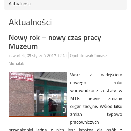
Aktualności
Aktualności
Nowy rok – nowy czas pracy
Muzeum
czwartek, 05 styczeń 2017 12:41
Opublikował: Tomasz
Michalak
Wraz z nadejściem
nowego roku
wprowadzone zostały w
MTK pewne zmiany
organizacyjne. Wśród kilku
zmian typowo
pracowniczych
przynajmniej jedna z nich jest istotna dla osób z