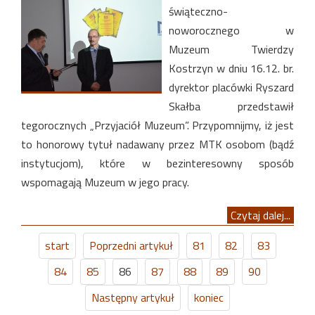
świąteczno-
noworocznego w
Muzeum Twierdzy
Kostrzyn w dniu 16.12. br.
dyrektor placówki Ryszard
Skałba przedstawił
tegorocznych „Przyjaciół Muzeum”. Przypomnijmy, iż jest
to honorowy tytuł nadawany przez MTK osobom (bądź
instytucjom), które w bezinteresowny sposób
wspomagają Muzeum w jego pracy.
Czytaj dalej...
start
Poprzedni artykuł
81
82
83
84
85
86
87
88
89
90
Następny artykuł
koniec