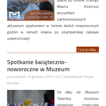
spacer po terenie Starego
Miasta Kostrzyn
wszystkich
zainteresowanych
aktywnym spędzeniem w terenie dwóch noworocznych
godzin w ramach relaksu po szampańskiej zabawie
sylwestrowej!
Czytaj dalej...
Spotkanie świąteczno-
noworoczne w Muzeum
poniedziałek, 19 grudzień 2016 12:41
Opublikował: Tomasz
Michalak
Od kilku lat Muzeum
Twierdzy Kostrzyn
organizuje tradycyjne