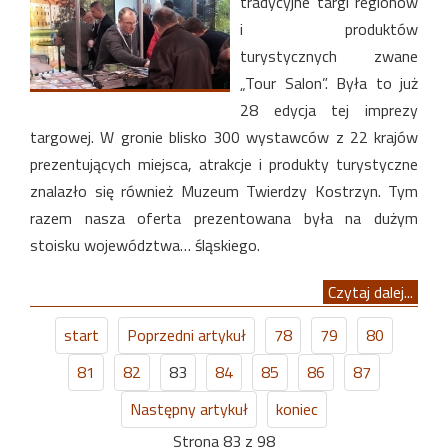
tradycyjne targi regionów
i produktów
turystycznych zwane
„Tour Salon”. Była to już
28 edycja tej imprezy
targowej. W gronie blisko 300 wystawców z 22 krajów
prezentujących miejsca, atrakcje i produkty turystyczne
znalazło się również Muzeum Twierdzy Kostrzyn. Tym
razem nasza oferta prezentowana była na dużym
stoisku województwa… śląskiego.
Czytaj dalej...
start
Poprzedni artykuł
78
79
80
81
82
83
84
85
86
87
Następny artykuł
koniec
Strona 83 z 98