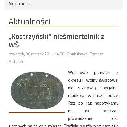
Aktualności
Aktualności
„Kostrzyński” nieśmiertelnik z I
WŚ
czwartek, 30 marzec 2017 14:30
Opublikował: Tomasz
Michalak
Wojskowe pamiątki z
okresu II wojny światowej
nie stanowią specjalnej
rzadkości w naszej pracy.
Raz po raz napotykamy
na nie podczas
prowadzenia prac
ziemnych na terenie miasta. Trafiają się również pamiątki