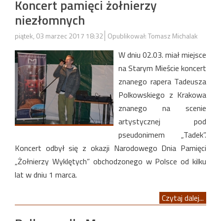
Koncert pamięci żołnierzy
niezłomnych
piątek, 03 marzec 2017 18:32
Opublikował: Tomasz Michalak
W dniu 02.03. miał miejsce
na Starym Mieście koncert
znanego rapera Tadeusza
Polkowskiego z Krakowa
znanego na scenie
artystycznej pod
pseudonimem „Tadek”.
Koncert odbył się z okazji Narodowego Dnia Pamięci
„Żołnierzy Wyklętych” obchodzonego w Polsce od kilku
lat w dniu 1 marca.
Czytaj dalej...