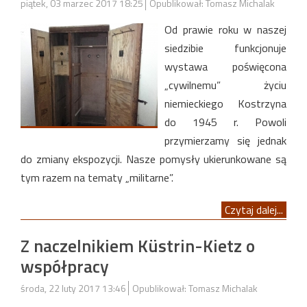
piątek, 03 marzec 2017 18:25
Opublikował: Tomasz Michalak
Od prawie roku w naszej
siedzibie funkcjonuje
wystawa poświęcona
„cywilnemu” życiu
niemieckiego Kostrzyna
do 1945 r. Powoli
przymierzamy się jednak
do zmiany ekspozycji. Nasze pomysły ukierunkowane są
tym razem na tematy „militarne”.
Czytaj dalej...
Z naczelnikiem Küstrin-Kietz o
współpracy
środa, 22 luty 2017 13:46
Opublikował: Tomasz Michalak