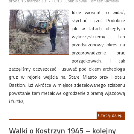
środa, 15 marzec 2017 10:10
Opublikował: Tomasz Michalak
Idzie wiosna! To widać,
słychać i czuć. Podobnie
jak w latach ubiegłych
wykorzystujemy ten
przedsezonowy okres na
przeprowadzenie prac
porządkowych. I tak
zaczęliśmy oczyszczać i usuwać pod okiem archeologa
gruz w rejonie wejścia na Stare Miasto przy Hotelu
Bastion. Już wkrótce w miejsce zdezelowanego szlabanu
powstanie tam metalowe ogrodzenie z bramą wjazdową
i furtką.
Czytaj dalej...
Walki o Kostrzyn 1945 – kolejny