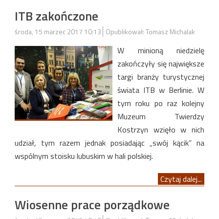
ITB zakończone
środa, 15 marzec 2017 10:13
Opublikował: Tomasz Michalak
W minioną niedzielę
zakończyły się największe
targi branży turystycznej
świata ITB w Berlinie. W
tym roku po raz kolejny
Muzeum Twierdzy
Kostrzyn wzięło w nich
udział, tym razem jednak posiadając „swój kącik” na
wspólnym stoisku lubuskim w hali polskiej.
Czytaj dalej...
Wiosenne prace porządkowe