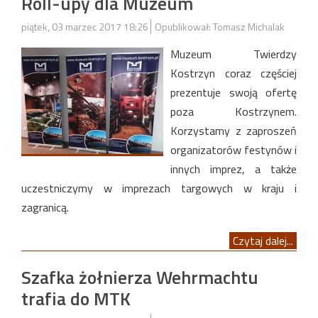
Roll-upy dla Muzeum
piątek, 03 marzec 2017 18:26
Opublikował: Tomasz Michalak
Muzeum Twierdzy
Kostrzyn coraz częściej
prezentuje swoją ofertę
poza Kostrzynem.
Korzystamy z zaproszeń
organizatorów festynów i
innych imprez, a także
uczestniczymy w imprezach targowych w kraju i
zagranicą.
Czytaj dalej...
Szafka żołnierza Wehrmachtu
trafia do MTK