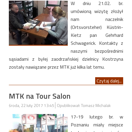
W dniu 21.02. br.
umówioną wizytę złożył
nam naczelnik
(Ortsvorsteher) Küstrin-
Kietz pan Gehrhard
Schwagerick. Kontakty z
naszymi bezpośrednimi
sąsiadami z byłej zaodrzańskiej dzielnicy Kostrzyna
zostały nawiązane przez MTK już kilka lat temu.
Czytaj dalej...
MTK na Tour Salon
środa, 22 luty 2017 13:45
Opublikował: Tomasz Michalak
17-19 lutego br. w
Poznaniu miały miejsce