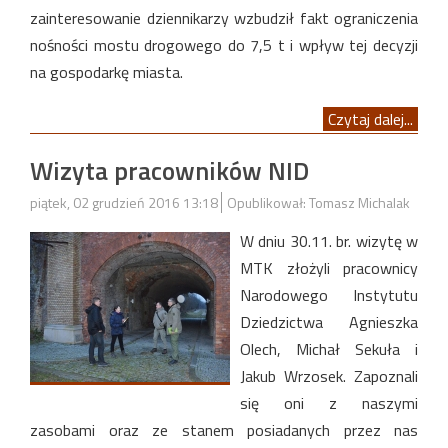
zainteresowanie dziennikarzy wzbudził fakt ograniczenia
nośności mostu drogowego do 7,5 t i wpływ tej decyzji
na gospodarkę miasta.
Czytaj dalej...
Wizyta pracowników NID
piątek, 02 grudzień 2016 13:18
Opublikował: Tomasz Michalak
W dniu 30.11. br. wizytę w
MTK złożyli pracownicy
Narodowego Instytutu
Dziedzictwa Agnieszka
Olech, Michał Sekuła i
Jakub Wrzosek. Zapoznali
się oni z naszymi
zasobami oraz ze stanem posiadanych przez nas