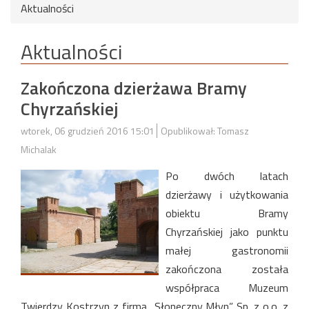
Aktualności
Aktualności
Zakończona dzierżawa Bramy
Chyrzańskiej
wtorek, 06 grudzień 2016 15:01
Opublikował: Tomasz
Michalak
Po dwóch latach
dzierżawy i użytkowania
obiektu Bramy
Chyrzańskiej jako punktu
małej gastronomii
zakończona została
współpraca Muzeum
Twierdzy Kostrzyn z firmą „Słoneczny Młyn” Sp. z o.o. z