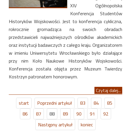
XIV Ogólnopolska
Konferencja Studentów
Historyków Wojskowości. Jest to konferencja cykliczna,
rokrocznie gromadząca na swoich obradach
przedstawicieli najważniejszych ośrodków akademickich
oraz instytucji badawczych z całego kraju. Organizatorem
w imieniu Uniwersytetu Wrocławskiego było działające
przy nim Koło Naukowe Historyków Wojskowości.
Konferencja została objęta przez Muzeum Twierdzy
Kostrzyn patronatem honorowym.
Czytaj dalej...
start
Poprzedni artykuł
83
84
85
86
87
88
89
90
91
92
Następny artykuł
koniec