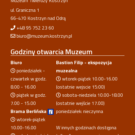
Muzeum Twierdzy Kostrzyn
ul. Graniczna 1
66-470 Kostrzyn nad Odrą
+48 95 752 23 60
biuro@muzeum.kostrzyn.pl
Godziny
otwarcia Muzeum
Biuro
Bastion Filip - ekspozycja
poniedziałek -
muzealna
czwartek w godz.
wtorek-piątek 10.00-16.00
8.00 - 16.00
(ostatnie wejscie 15:00)
piątek w godz.
sobota-niedziela 10.00-18.00
7.00 - 15.00
(ostatnie wejście 17.00)
Brama Berlińska
poniedziałek: nieczynna
wtorek-piątek
10.00-16.00
W innych godzinach dostępna