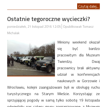
Czytaj dalej...
Ostatnie tegoroczne wycieczki?
poniedziałek, 21 listopad 2016 12:05
Opublikował: Tomasz
Michalak
Miniony weekend okazał
się być bardzo
pracowitym dla Muzeum
Twierdzy. Dwaj
pracownicy brali aktywny
udział w konferencjach
naukowych w Gorzowie i
Wrocławiu, kolejni zaangażowani byli w obsługę ruchu
turystycznego na Starym Mieście. Korzystając ze
sprzyjającej pogody w samą tylko sobotę 19 listopada
odwiedziły nas cztery grupy zorganizowane: z Muzeum