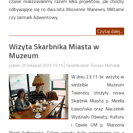
czasie realizowaliśmy razem kilka projektów, jak choćby
odbywające się co dwa lata Wiosenne Manewry Militarne
czy Jarmark Adwentowy.
Czytaj dalej...
Wizyta Skarbnika Miasta w
Muzeum
piątek, 25 listopad 2016 15:15
Opublikował: Tomasz Michalak
W dniu 23.11. br. wizytę w
siedzibie Muzeum
Twierdzy złożyły nowa
Skarbnik Miasta p. Mirella
Ławońska oraz Naczelnik
Wydziału Oświaty, Kultury
i Opieki UM p. Marzena
Brenk-Sułkowska. Celem wizyty było zapoznanie się z