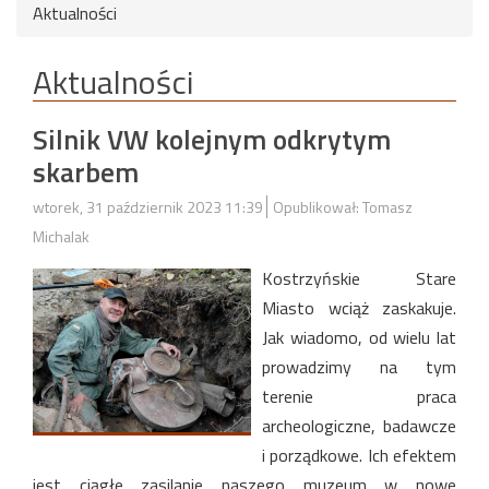
Aktualności
Aktualności
Silnik VW kolejnym odkrytym
skarbem
wtorek, 31 październik 2023 11:39
Opublikował: Tomasz
Michalak
Kostrzyńskie Stare
Miasto wciąż zaskakuje.
Jak wiadomo, od wielu lat
prowadzimy na tym
terenie praca
archeologiczne, badawcze
i porządkowe. Ich efektem
jest ciągłe zasilanie naszego muzeum w nowe