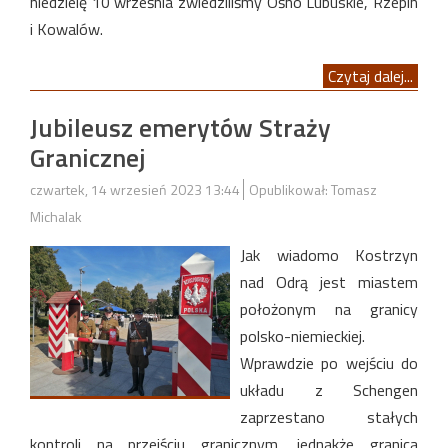
niedzielę 10 września zwiedziliśmy Ośno Lubuskie, Rzepin
i Kowalów.
Czytaj dalej...
Jubileusz emerytów Straży
Granicznej
czwartek, 14 wrzesień 2023 13:44
Opublikował: Tomasz
Michalak
Jak wiadomo Kostrzyn
nad Odrą jest miastem
położonym na granicy
polsko-niemieckiej.
Wprawdzie po wejściu do
układu z Schengen
zaprzestano stałych
kontroli na przejściu granicznym, jednakże granica