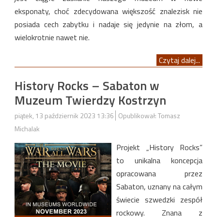
eksponaty, choć zdecydowana większość znalezisk nie
posiada cech zabytku i nadaje się jedynie na złom, a
wielokrotnie nawet nie.
Czytaj dalej...
History Rocks – Sabaton w
Muzeum Twierdzy Kostrzyn
piątek, 13 październik 2023 13:36
Opublikował: Tomasz
Michalak
Projekt „History Rocks”
to unikalna koncepcja
opracowana przez
Sabaton, uznany na całym
świecie szwedzki zespół
rockowy. Znana z