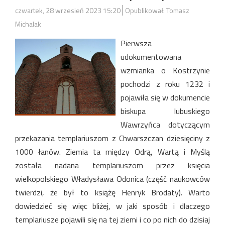
czwartek, 28 wrzesień 2023 15:20
Opublikował: Tomasz
Michalak
Pierwsza
udokumentowana
wzmianka o Kostrzynie
pochodzi z roku 1232 i
pojawiła się w dokumencie
biskupa lubuskiego
Wawrzyńca dotyczącym
przekazania templariuszom z Chwarszczan dziesięciny z
1000 łanów. Ziemia ta między Odrą, Wartą i Myślą
została nadana templariuszom przez księcia
wielkopolskiego Władysława Odonica (część naukowców
twierdzi, że był to książę Henryk Brodaty). Warto
dowiedzieć się więc bliżej, w jaki sposób i dlaczego
templariusze pojawili się na tej ziemi i co po nich do dzisiaj