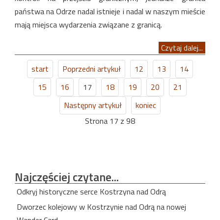
państwa na Odrze nadal istnieje i nadal w naszym mieście
mają miejsca wydarzenia związane z granicą.
Czytaj dalej...
start
Poprzedni artykuł
12
13
14
15
16
17
18
19
20
21
Następny artykuł
koniec
Strona 17 z 98
Najczęściej
czytane...
Odkryj historyczne serce Kostrzyna nad Odrą
Dworzec kolejowy w Kostrzynie nad Odrą na nowej
Wander Card