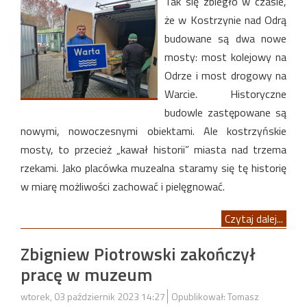
Tak się zbiegło w czasie,
że w Kostrzynie nad Odrą
budowane są dwa nowe
mosty: most kolejowy na
Odrze i most drogowy na
Warcie. Historyczne
budowle zastępowane są
nowymi, nowoczesnymi obiektami. Ale kostrzyńskie
mosty, to przecież „kawał historii” miasta nad trzema
rzekami. Jako placówka muzealna staramy się tę historię
w miarę możliwości zachować i pielęgnować.
Czytaj dalej...
Zbigniew Piotrowski zakończył
pracę w muzeum
wtorek, 03 październik 2023 14:27
Opublikował: Tomasz