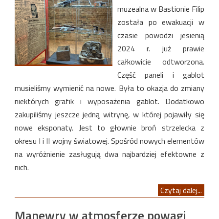
muzealna w Bastionie Filip
została po ewakuacji w
czasie powodzi jesienią
2024 r. już prawie
całkowicie odtworzona.
Część paneli i gablot
musieliśmy wymienić na nowe. Była to okazja do zmiany
niektórych grafik i wyposażenia gablot. Dodatkowo
zakupiliśmy jeszcze jedną witrynę, w której pojawiły się
nowe eksponaty. Jest to głownie broń strzelecka z
okresu I i II wojny światowej. Spośród nowych elementów
na wyróżnienie zasługują dwa najbardziej efektowne z
nich.
Czytaj dalej...
Manewry w atmosferze powagi