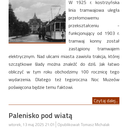
W 1925 r. kostrzyńska
linia tramwajowa uległa
przełomowemu
przekształceniu -
funkcjonujący od 1903 r.
tramwaj konny został
zastąpiony tramwajem
elektrycznym. Nad ulicami miasta zawisła trakcja, której
szczątkowe ślady można znaleźć do dziś. Jak łatwo
obliczyć w tym roku obchodzimy 100 rocznicę tego
wydarzenia. Dlatego też tegoroczna Noc Muzeów
poświęcona będzie temu faktowi.
Czytaj dalej...
Palenisko pod wiatą
wtorek, 13 maj 2025 21:01
Opublikował: Tomasz Michalak