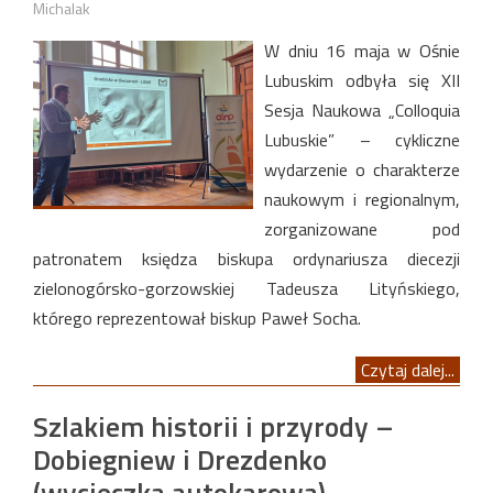
Michalak
W dniu 16 maja w Ośnie
Lubuskim odbyła się XII
Sesja Naukowa „Colloquia
Lubuskie” – cykliczne
wydarzenie o charakterze
naukowym i regionalnym,
zorganizowane pod
patronatem księdza biskupa ordynariusza diecezji
zielonogórsko-gorzowskiej Tadeusza Lityńskiego,
którego reprezentował biskup Paweł Socha.
Czytaj dalej...
Szlakiem historii i przyrody –
Dobiegniew i Drezdenko
(wycieczka autokarowa)