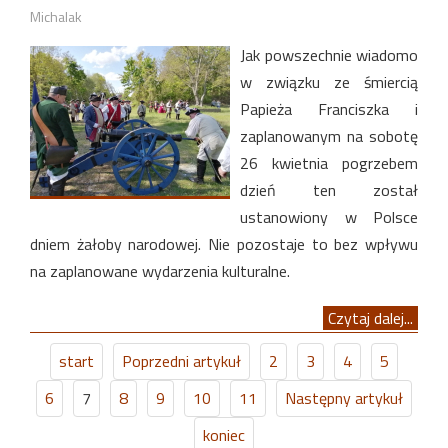
Michalak
Jak powszechnie wiadomo
w związku ze śmiercią
Papieża Franciszka i
zaplanowanym na sobotę
26 kwietnia pogrzebem
dzień ten został
ustanowiony w Polsce
dniem żałoby narodowej. Nie pozostaje to bez wpływu
na zaplanowane wydarzenia kulturalne.
Czytaj dalej...
start
Poprzedni artykuł
2
3
4
5
6
7
8
9
10
11
Następny artykuł
koniec