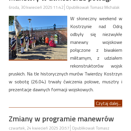
środa, 30 kwiecień 2025 11:42
Opublikował: Tomasz Michalak
W słoneczny weekend w
Kostrzynie nad Odrą
odbyły się niezwykłe
manewry wojskowe
połączone z biwakiem
militarnym, z udziałem
rekonstruktorów wojsk
pruskich. Na tle historycznych murów Twierdzy Kostrzyn
w sobotę (26.04.) trwały ćwiczenia polowe, musztry i
prezentacje dawnych formacji wojskowych.
Czytaj dalej...
Zmiany w programie manewrów
czwartek, 24 kwiecień 2025 20:57
Opublikował: Tomasz