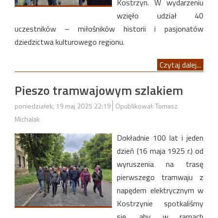
Kostrzyn. W wydarzeniu
wzięło udział 40
uczestników – miłośników historii i pasjonatów
dziedzictwa kulturowego regionu.
Czytaj dalej...
Pieszo tramwajowym szlakiem
poniedziałek, 19 maj 2025 22:19
Opublikował: Tomasz
Michalak
Dokładnie 100 lat i jeden
dzień (16 maja 1925 r.) od
wyruszenia na trasę
pierwszego tramwaju z
napędem elektrycznym w
Kostrzynie spotkaliśmy
się, aby w ramach