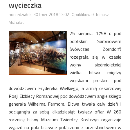
wycieczka
poniedziałek, 30 lipiec 2018 13:02
Opublikował: Tomasz
Michalak
25 sierpnia 1758 r. pod
pobliskim Sarbinowem
(wówczas Zorndorf)
rozegrała się w czasie
wojny siedmioletniej
wielka bitwa między
wojskami pruskim pod
dowództwem Fryderyka Wielkiego, a armią cesarzowej
Rosji Elżbiety Romanowej pod dowództwem angielskiego
generała Wilhelma Fermora. Bitwa trwała cały dzień i
pociągnęła za sobą kilkadziesiąt tysięcy ofiar. W 260
rocznicę bitwy Muzeum Twierdzy Kostrzyn organizuje
wyjazd na pola bitewne połączony z uczestnictwem w