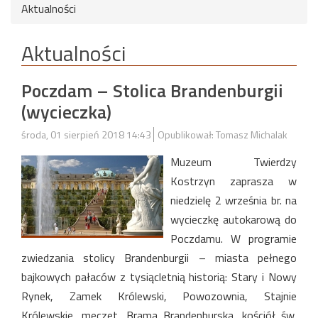
Aktualności
Aktualności
Poczdam – Stolica Brandenburgii
(wycieczka)
środa, 01 sierpień 2018 14:43
Opublikował: Tomasz Michalak
Muzeum Twierdzy
Kostrzyn zaprasza w
niedzielę 2 września br. na
wycieczkę autokarową do
Poczdamu. W programie
zwiedzania stolicy Brandenburgii – miasta pełnego
bajkowych pałaców z tysiącletnią historią: Stary i Nowy
Rynek, Zamek Królewski, Powozownia, Stajnie
Królewskie, meczet, Brama Brandenburska, kościół św.