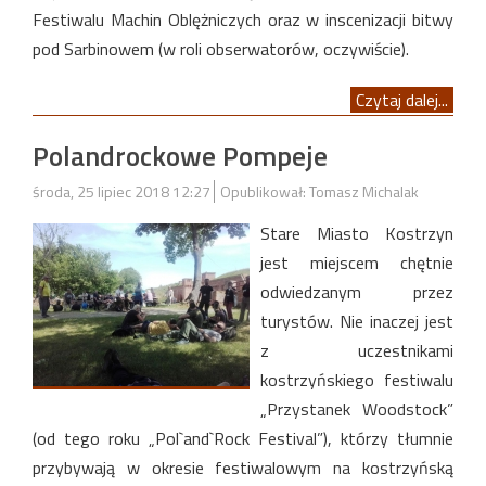
Festiwalu Machin Oblężniczych oraz w inscenizacji bitwy
pod Sarbinowem (w roli obserwatorów, oczywiście).
Czytaj dalej...
Polandrockowe Pompeje
środa, 25 lipiec 2018 12:27
Opublikował: Tomasz Michalak
Stare Miasto Kostrzyn
jest miejscem chętnie
odwiedzanym przez
turystów. Nie inaczej jest
z uczestnikami
kostrzyńskiego festiwalu
„Przystanek Woodstock”
(od tego roku „Pol`and`Rock Festival”), którzy tłumnie
przybywają w okresie festiwalowym na kostrzyńską