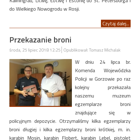
Kaliningrad, Litwę, Łotwę i Estonię do St. Petersburga i
do Wielkiego Nowogrodu w Rosji.
Czytaj dalej...
Przekazanie broni
środa, 25 lipiec 2018 12:25
Opublikował: Tomasz Michalak
W dniu 24 lipca br.
Komenda Wojewódzka
Policji w Gorzowie po raz
kolejny przekazała
naszemu muzeum
egzemplarze broni
znajdujące się w
policyjnym depozycie. Otrzymaliśmy kilka egzemplarzy
broni długiej i kilka egzemplarzy broni krótkiej, m. in.
karabin Mosin, karabin Flobert, karabin Lebel, pistolet