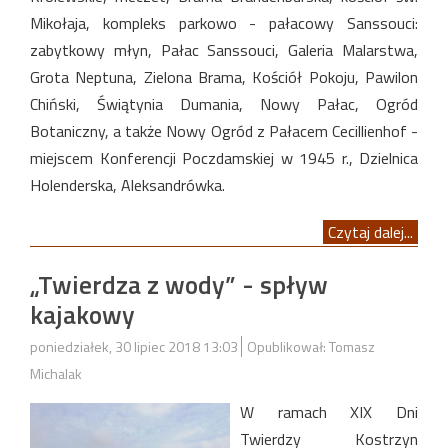
Mikołaja, kompleks parkowo - pałacowy Sanssouci:
zabytkowy młyn, Pałac Sanssouci, Galeria Malarstwa,
Grota Neptuna, Zielona Brama, Kościół Pokoju, Pawilon
Chiński, Świątynia Dumania, Nowy Pałac, Ogród
Botaniczny, a także Nowy Ogród z Pałacem Cecillienhof -
miejscem Konferencji Poczdamskiej w 1945 r., Dzielnica
Holenderska, Aleksandrówka.
Czytaj dalej...
„Twierdza z wody” - spływ
kajakowy
poniedziałek, 30 lipiec 2018 13:03
Opublikował: Tomasz
Michalak
W ramach XIX Dni
Twierdzy Kostrzyn