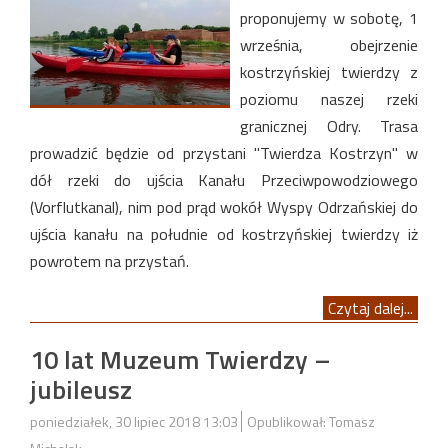
proponujemy w sobotę, 1
września, obejrzenie
kostrzyńskiej twierdzy z
poziomu naszej rzeki
granicznej Odry. Trasa
prowadzić będzie od przystani "Twierdza Kostrzyn" w
dół rzeki do ujścia Kanału Przeciwpowodziowego
(Vorflutkanal), nim pod prąd wokół Wyspy Odrzańskiej do
ujścia kanału na południe od kostrzyńskiej twierdzy iż
powrotem na przystań.
Czytaj dalej...
10 lat Muzeum Twierdzy –
jubileusz
poniedziałek, 30 lipiec 2018 13:03
Opublikował: Tomasz