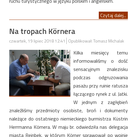
ruchu turystycznego w języku polskim i angielskim.
Czytaj dalej...
Na tropach Körnera
czwartek, 19 lipiec 2018 12:41
Opublikował: Tomasz Michalak
Kilka miesięcy temu
informowaliśmy o dość
sensacyjnym znalezisku
podczas odgruzowania
pasażu przy ruinie ratusza
łączącego rynek z ul. Jatki.
W jednym z zagłębień
znaleźliśmy przedmioty osobiste, broń i dokumenty
należące do ostatniego niemieckiego burmistrza Küstrin
Herrmanna Körnera. W maju br. odwiedziła nas delegacja
miasta Reinbek, w którym Körner sprawował po wojnie