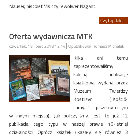
Mauser, pistolet Vis czy rewolwer Nagant.
Czytaj dalej...
Oferta wydawnicza MTK
czwartek, 19 lipiec 2018 12:44
Opublikował: Tomasz Michalak
Kilka dni temu
zaprezentowaliśmy
kolejną publikację
książkową wydaną przez
Muzeum Twierdzy
Kostrzyn („Kościół
farny….” – piszemy o tym
w innym miejscu). Jak policzyliśmy, jest to już 12
publikacja tego typu w naszej prawie 10-letniej
działalności. Oprócz książek ukazały się również 3