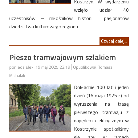
Kostrzyn. W wydarzeniu
wzięło udział 40
uczestników – miłośników historii i pasjonatów
dziedzictwa kulturowego regionu.
Czytaj dalej...
Pieszo tramwajowym szlakiem
poniedziałek, 19 maj 2025 22:19
Opublikował: Tomasz
Michalak
Dokładnie 100 lat i jeden
dzień (16 maja 1925 r.) od
wyruszenia na trasę
pierwszego tramwaju z
napędem elektrycznym w
Kostrzynie spotkaliśmy
się, aby w ramach