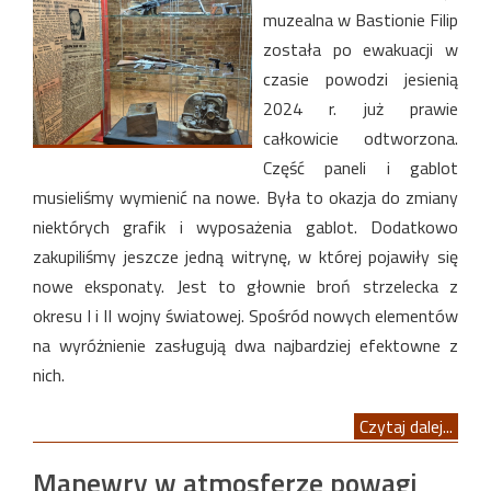
muzealna w Bastionie Filip
została po ewakuacji w
czasie powodzi jesienią
2024 r. już prawie
całkowicie odtworzona.
Część paneli i gablot
musieliśmy wymienić na nowe. Była to okazja do zmiany
niektórych grafik i wyposażenia gablot. Dodatkowo
zakupiliśmy jeszcze jedną witrynę, w której pojawiły się
nowe eksponaty. Jest to głownie broń strzelecka z
okresu I i II wojny światowej. Spośród nowych elementów
na wyróżnienie zasługują dwa najbardziej efektowne z
nich.
Czytaj dalej...
Manewry w atmosferze powagi