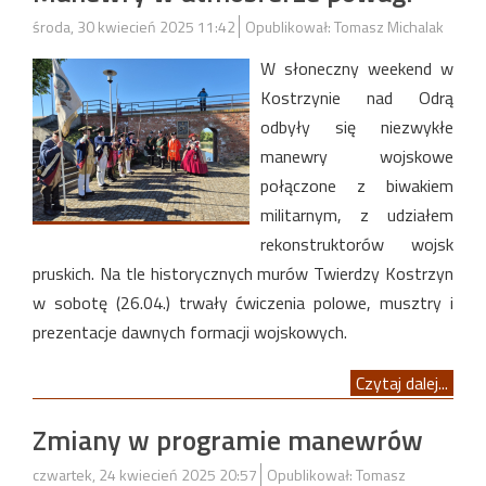
środa, 30 kwiecień 2025 11:42
Opublikował: Tomasz Michalak
W słoneczny weekend w
Kostrzynie nad Odrą
odbyły się niezwykłe
manewry wojskowe
połączone z biwakiem
militarnym, z udziałem
rekonstruktorów wojsk
pruskich. Na tle historycznych murów Twierdzy Kostrzyn
w sobotę (26.04.) trwały ćwiczenia polowe, musztry i
prezentacje dawnych formacji wojskowych.
Czytaj dalej...
Zmiany w programie manewrów
czwartek, 24 kwiecień 2025 20:57
Opublikował: Tomasz