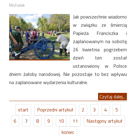
Michalak
Jak powszechnie wiadomo
w związku ze śmiercią
Papieża Franciszka i
zaplanowanym na sobotę
26 kwietnia pogrzebem
dzień ten został
ustanowiony w Polsce
dniem żałoby narodowej. Nie pozostaje to bez wpływu
na zaplanowane wydarzenia kulturalne.
Czytaj dalej...
start
Poprzedni artykuł
2
3
4
5
6
7
8
9
10
11
Następny artykuł
koniec