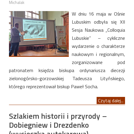
Michalak
W dniu 16 maja w Ośnie
Lubuskim odbyła się XII
Sesja Naukowa „Colloquia
Lubuskie” – cykliczne
wydarzenie o charakterze
naukowym i regionalnym,
zorganizowane pod
patronatem księdza biskupa ordynariusza diecezji
zielonogórsko-gorzowskiej Tadeusza Lityńskiego,
którego reprezentował biskup Paweł Socha.
Czytaj dalej...
Szlakiem historii i przyrody –
Dobiegniew i Drezdenko
(wycieczka autokarowa)