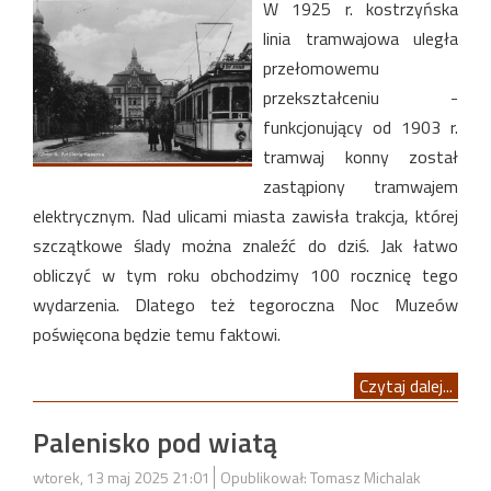
W 1925 r. kostrzyńska
linia tramwajowa uległa
przełomowemu
przekształceniu -
funkcjonujący od 1903 r.
tramwaj konny został
zastąpiony tramwajem
elektrycznym. Nad ulicami miasta zawisła trakcja, której
szczątkowe ślady można znaleźć do dziś. Jak łatwo
obliczyć w tym roku obchodzimy 100 rocznicę tego
wydarzenia. Dlatego też tegoroczna Noc Muzeów
poświęcona będzie temu faktowi.
Czytaj dalej...
Palenisko pod wiatą
wtorek, 13 maj 2025 21:01
Opublikował: Tomasz Michalak