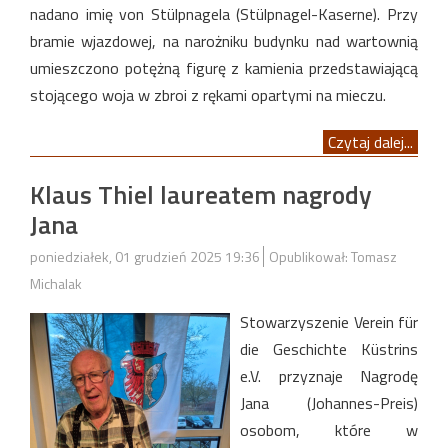
nadano imię von Stülpnagela (Stülpnagel-Kaserne). Przy
bramie wjazdowej, na narożniku budynku nad wartownią
umieszczono potężną figurę z kamienia przedstawiającą
stojącego woja w zbroi z rękami opartymi na mieczu.
Czytaj dalej...
Klaus Thiel laureatem nagrody
Jana
poniedziałek, 01 grudzień 2025 19:36
Opublikował: Tomasz
Michalak
Stowarzyszenie Verein für
die Geschichte Küstrins
e.V. przyznaje Nagrodę
Jana (Johannes-Preis)
osobom, które w