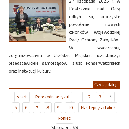
27 listopada 2025 r. w
Kostrzynie nad Odrą
odbyło się uroczyste
powołanie nowych
członków Wojewódzkiej
Rady Ochrony Zabytków.
W wydarzeniu,
zorganizowanym w Urzędzie Miejskim uczestniczyli
przedstawiciele samorządów, służb konserwatorskich
oraz instytucji kultury.
Czytaj dalej...
start
Poprzedni artykuł
1
2
3
4
5
6
7
8
9
10
Następny artykuł
koniec
Strona 4 z 98