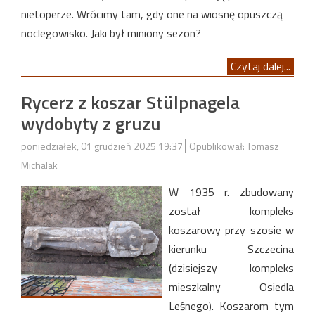
nietoperze. Wrócimy tam, gdy one na wiosnę opuszczą
noclegowisko. Jaki był miniony sezon?
Czytaj dalej...
Rycerz z koszar Stülpnagela
wydobyty z gruzu
poniedziałek, 01 grudzień 2025 19:37
Opublikował: Tomasz
Michalak
W 1935 r. zbudowany
został kompleks
koszarowy przy szosie w
kierunku Szczecina
(dzisiejszy kompleks
mieszkalny Osiedla
Leśnego). Koszarom tym