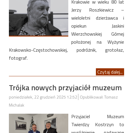
Krakowie w wieku 80 lat
Jerzy Roszkiewicz –
wieloletni dzierżawca i
opiekun Jaskini
Wierzchowskiej Górnej
położonej na Wyżynie
Krakowsko-Częstochowskiej, podróżnik, grotołaz,
fotograf.
Czytaj dalej...
Trójka nowych przyjaciół muzeum
poniedziałek, 22 grudzień 2025 12:52
Opublikował: Tomasz
Michalak
Przyjaciel Muzeum
Twierdzy Kostrzyn to
wyróżnienie nadawane