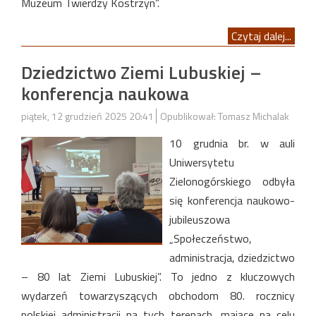
Muzeum Twierdzy Kostrzyn”.
Czytaj dalej...
Dziedzictwo Ziemi Lubuskiej –
konferencja naukowa
piątek, 12 grudzień 2025 20:41
Opublikował: Tomasz Michalak
10 grudnia br. w auli
Uniwersytetu
Zielonogórskiego odbyła
się konferencja naukowo-
jubileuszowa
„Społeczeństwo,
administracja, dziedzictwo
– 80 lat Ziemi Lubuskiej”. To jedno z kluczowych
wydarzeń towarzyszących obchodom 80. rocznicy
polskiej administracji na tych terenach, mające na celu