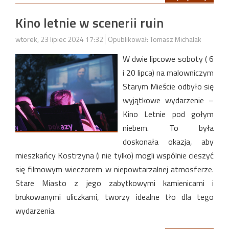
Kino letnie w scenerii ruin
wtorek, 23 lipiec 2024 17:32
Opublikował: Tomasz Michalak
W dwie lipcowe soboty ( 6
i 20 lipca) na malowniczym
Starym Mieście odbyło się
wyjątkowe wydarzenie –
Kino Letnie pod gołym
niebem. To była
doskonała okazja, aby
mieszkańcy Kostrzyna (i nie tylko) mogli wspólnie cieszyć
się filmowym wieczorem w niepowtarzalnej atmosferze.
Stare Miasto z jego zabytkowymi kamienicami i
brukowanymi uliczkami, tworzy idealne tło dla tego
wydarzenia.