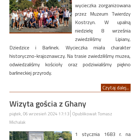
wycieczka zorganizowana
przez Muzeum Twierdzy
Kostrzyn. W upalną
niedzielę 8 września
zwiedziliśmy Lipiany,
Dziedzice i Barlinek. Wycieczka miała charakter
historyczno-krajoznawczy. Na trasie zwiedziliśmy muzea,
odwiedzaliśmy kościoły oraz podziwialiśmy piękno
barlineckiej przyrody.
Czytaj dalej...
Wizyta gościa z Ghany
piątek, 06 wrzesień 2024 17:13
Opublikował: Tomasz
Michalak
1 stycznia 1683 r. na