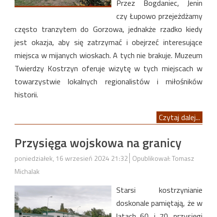
Przez Bogdaniec, Jenin
czy Łupowo przejeżdżamy
często tranzytem do Gorzowa, jednakże rzadko kiedy
jest okazja, aby się zatrzymać i obejrzeć interesujące
miejsca w mijanych wioskach. A tych nie brakuje. Muzeum
Twierdzy Kostrzyn oferuje wizytę w tych miejscach w
towarzystwie lokalnych regionalistów i miłośników
historii.
Czytaj dalej...
Przysięga wojskowa na granicy
poniedziałek, 16 wrzesień 2024 21:32
Opublikował: Tomasz
Michalak
Starsi kostrzynianie
doskonale pamiętają, że w
latach 60. i 70. przysięgi