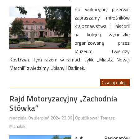
Po wakacyjnej przerwie
zapraszamy miłośników
krajoznawstwa i historii
na kolejną wycieczkę
organizowaną przez
Muzeum Twierdzy
Kostrzyn. Tym razem w ramach cyklu „Miasta Nowej
Marchii” zwiedzimy Lipiany i Barlinek.
Czytaj dalej...
Rajd Motoryzacyjny „Zachodnia
Stówka”
niedziela, 04 sierpień 2024 23:06
Opublikował: Tomasz
Michalak
Klub Pasjonatów