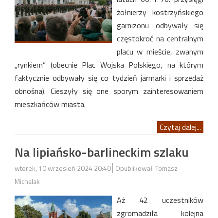
żołnierzy kostrzyńskiego
garnizonu odbywały się
częstokroć na centralnym
placu w mieście, zwanym
„rynkiem” (obecnie Plac Wojska Polskiego, na którym
faktycznie odbywały się co tydzień jarmarki i sprzedaż
obnośna). Cieszyły się one sporym zainteresowaniem
mieszkańców miasta.
Czytaj dalej...
Na lipiańsko-barlineckim szlaku
wtorek, 10 wrzesień 2024 20:40
Opublikował: Tomasz
Michalak
Aż 42 uczestników
zgromadziła kolejna