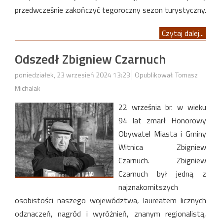
przedwcześnie zakończyć tegoroczny sezon turystyczny.
Czytaj dalej...
Odszedł Zbigniew Czarnuch
poniedziałek, 23 wrzesień 2024 13:23
Opublikował: Tomasz
Michalak
22 września br. w wieku
94 lat zmarł Honorowy
Obywatel Miasta i Gminy
Witnica Zbigniew
Czarnuch. Zbigniew
Czarnuch był jedną z
najznakomitszych
osobistości naszego województwa, laureatem licznych
odznaczeń, nagród i wyróżnień, znanym regionalistą,