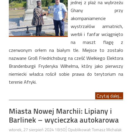
jednej z plaż na wybrzeżu
Ghany przy
akompaniamencie
wystrzałów armatnich,
werbli i fanfar wciągnięto
na maszt flagę z
czerwonym orłem na białym tle. Miejsce to zostało
nazwane Groß Friedrichsburg na cześć Wielkiego Elektora
Brandenburgii Fryderyka Wilhelma, który jako pierwszy
niemiecki władca rościł sobie prawa do terytorium na
terenie Afryki.
Czytaj dalej...
Miasta Nowej Marchii: Lipiany i
Barlinek – wycieczka autokarowa
wtorek, 27 sierpień 2024 18:50
Opublikował: Tomasz Michalak