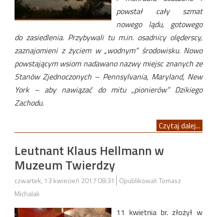
powstał cały szmat
nowego lądu, gotowego
do zasiedlenia. Przybywali tu m.in. osadnicy olęderscy,
zaznajomieni z życiem w „wodnym” środowisku. Nowo
powstającym wsiom nadawano nazwy miejsc znanych ze
Stanów Zjednoczonych – Pennsylvania, Maryland, New
York – aby nawiązać do mitu „pionierów” Dzikiego
Zachodu.
Czytaj dalej...
Leutnant Klaus Hellmann w
Muzeum Twierdzy
czwartek, 13 kwiecień 2017 08:31
Opublikował: Tomasz
Michalak
11 kwietnia br. złożył w