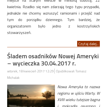
miejsce na Starym Mieście w minioną sobotę, 22
kwietnia. Rzadko się nam zdarzają tego typu przypadki,
jednakże nie chcemy wzruszyć ramionami i przejść nad
tym do porządku dziennego. Tym bardziej, że
organizatorem było jedno z kostrzyńskich
stowarzyszeń.
Czytaj dalej...
Śladem osadników Nowej Ameryki
– wycieczka 30.04.2017 r.
wtorek, 18 kwiecień 2017 12:29
Opublikował: Tomasz
Michalak
Nowa Ameryka to nazwa
regionu w ujściu Warty. W
XVIII wieku tutejsze bagna
i mokradła osuszono i