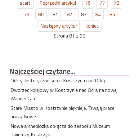
start
Poprzedni artykuł
76
77
78
79
80
81
82
83
84
85
Następny artykuł
koniec
Strona 81 z 98
Najczęściej
czytane...
Odkryj historyczne serce Kostrzyna nad Odrą
Dworzec kolejowy w Kostrzynie nad Odrą na nowej
Wander Card
Stare Miasto w Kostrzynie pięknieje. Trwają prace
porządkowe
Nowa archeolożka dołącza do zespołu Muzeum
Twierdzy Kostrzyn