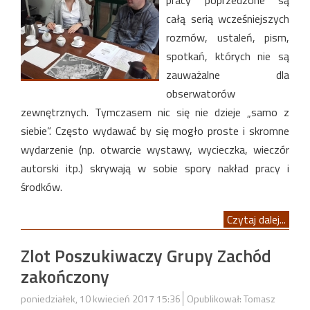
pracy poprzedzone są
całą serią wcześniejszych
rozmów, ustaleń, pism,
spotkań, których nie są
zauważalne dla
obserwatorów
zewnętrznych. Tymczasem nic się nie dzieje „samo z
siebie”. Często wydawać by się mogło proste i skromne
wydarzenie (np. otwarcie wystawy, wycieczka, wieczór
autorski itp.) skrywają w sobie spory nakład pracy i
środków.
Czytaj dalej...
Zlot Poszukiwaczy Grupy Zachód
zakończony
poniedziałek, 10 kwiecień 2017 15:36
Opublikował: Tomasz