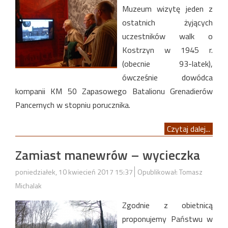
Muzeum wizytę jeden z
ostatnich żyjących
uczestników walk o
Kostrzyn w 1945 r.
(obecnie 93-latek),
ówcześnie dowódca
kompanii KM 50 Zapasowego Batalionu Grenadierów
Pancernych w stopniu porucznika.
Czytaj dalej...
Zamiast manewrów – wycieczka
poniedziałek, 10 kwiecień 2017 15:37
Opublikował: Tomasz
Michalak
Zgodnie z obietnicą
proponujemy Państwu w