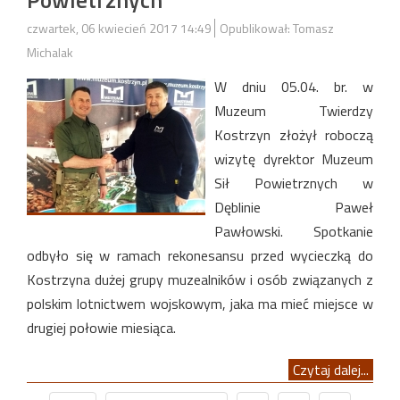
czwartek, 06 kwiecień 2017 14:49
Opublikował: Tomasz
Michalak
W dniu 05.04. br. w
Muzeum Twierdzy
Kostrzyn złożył roboczą
wizytę dyrektor Muzeum
Sił Powietrznych w
Dęblinie Paweł
Pawłowski. Spotkanie
odbyło się w ramach rekonesansu przed wycieczką do
Kostrzyna dużej grupy muzealników i osób związanych z
polskim lotnictwem wojskowym, jaka ma mieć miejsce w
drugiej połowie miesiąca.
Czytaj dalej...