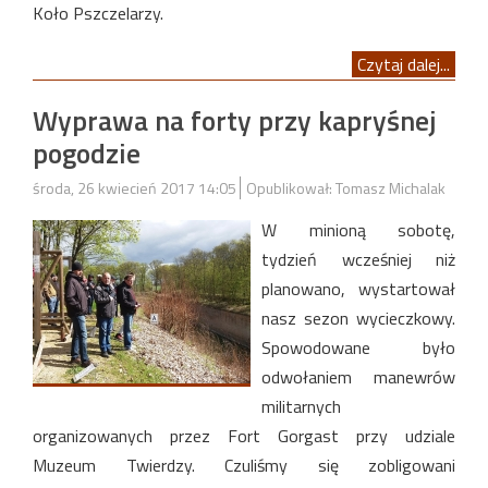
Koło Pszczelarzy.
Czytaj dalej...
Wyprawa na forty przy kapryśnej
pogodzie
środa, 26 kwiecień 2017 14:05
Opublikował: Tomasz Michalak
W minioną sobotę,
tydzień wcześniej niż
planowano, wystartował
nasz sezon wycieczkowy.
Spowodowane było
odwołaniem manewrów
militarnych
organizowanych przez Fort Gorgast przy udziale
Muzeum Twierdzy. Czuliśmy się zobligowani