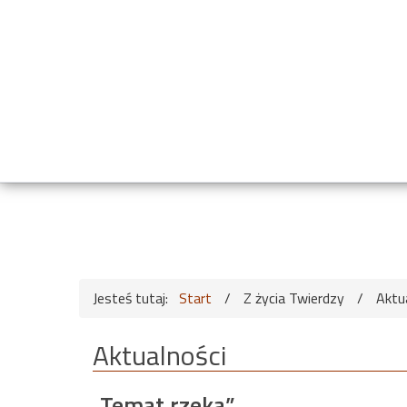
Jesteś tutaj:
Start
/
Z życia Twierdzy
/
Aktu
Aktualności
„Temat rzeka”