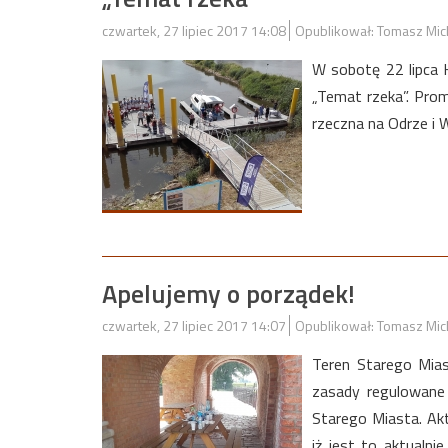
czwartek, 27 lipiec 2017 14:08
Opublikował: Tomasz Mic
W sobotę 22 lipca 
„Temat rzeka”. Pro
rzeczna na Odrze i W
Apelujemy o porządek!
czwartek, 27 lipiec 2017 14:07
Opublikował: Tomasz Mic
Teren Starego Mias
zasady regulowane
Starego Miasta. Akt
iż jest to aktualni