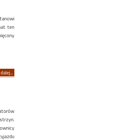
stanowi
mat ten
więcony
dalej...
zatorów
trzyn.
cownicy
zyjazdu