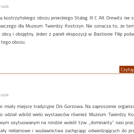
halak
a kostrzyńskiego obozu jenieckiego Stalag III C Alt Drewitz nie 
awczego dla Muzeum Twierdzy Kostrzyn. Nie oznacza to, że te
 obcy i obojętny. Jeden z paneli ekspozycji w Bastionie Filip poś
 tego obozu.
Czytaj 
halak
br. miały miejsce tradycyjne Dni Gorzowa. Na zaproszenie organi
ło udział wśród wielu wystawców również Muzeum Twierdzy Kos
owym usytuowanym na rondzie wokół tzw. „dominanty” nasi pra
iały reklamowe i wydawnictwa zachęcając odwiedzających do pr