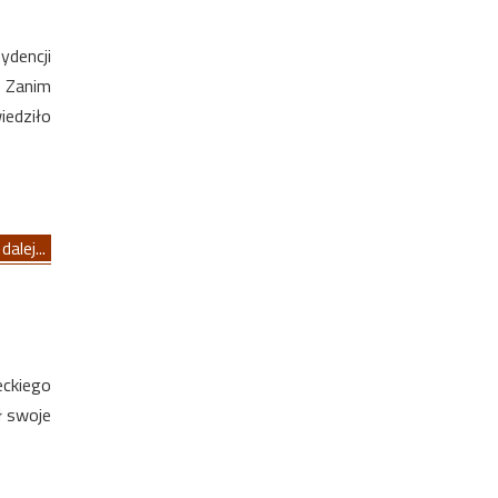
ydencji
 Zanim
iedziło
dalej...
ckiego
ł swoje