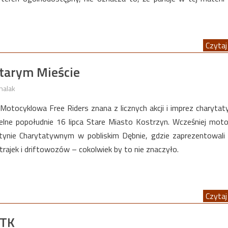
Czytaj 
Starym Mieście
halak
Motocyklowa Free Riders znana z licznych akcji i imprez charyta
elne popołudnie 16 lipca Stare Miasto Kostrzyn. Wcześniej motoc
stynie Charytatywnym w pobliskim Dębnie, gdzie zaprezentowali
trajek i driftowozów – cokolwiek by to nie znaczyło.
Czytaj 
MTK