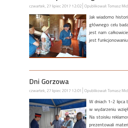
czwartek, 27 lipiec 2017 12:02
Opublikował: Tomasz Mic
Jak wiadomo histori
głównego celu bad
jest nam całkowicie
jest funkcjonowaniu
Dni Gorzowa
czwartek, 27 lipiec 2017 12:01
Opublikował: Tomasz Mic
W dniach 1-2 lipca 
w wydarzeniu wzię
Na stoisku reklam
prezentowali mater