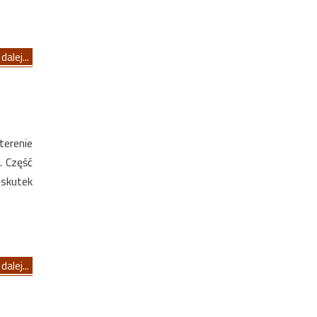
dalej...
terenie
. Część
skutek
dalej...