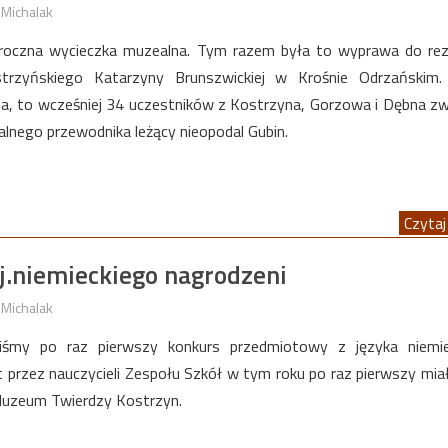
 Michalak
roczna wycieczka muzealna. Tym razem była to wyprawa do rez
trzyńskiego Katarzyny Brunszwickiej w Krośnie Odrzańskim.
na, to wcześniej 34 uczestników z Kostrzyna, Gorzowa i Dębna zw
lnego przewodnika leżący nieopodal Gubin.
Czytaj 
 j.niemieckiego nagrodzeni
 Michalak
liśmy po raz pierwszy konkurs przedmiotowy z języka niemie
 przez nauczycieli Zespołu Szkół w tym roku po raz pierwszy mia
 Muzeum Twierdzy Kostrzyn.