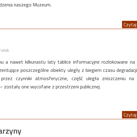
edzenia naszego Muzeum.
Czytaj 
halak
ku a nawet kilkunastu laty tablice informacyjne rozlokowane na 
entujące poszczególne obiekty uległy z biegiem czasu degradacji
przez czynniki atmosferyczne, część uległa zniszczeniu na 
 – zostały one wycofane z przestrzeni publicznej.
Czytaj 
tarzyny