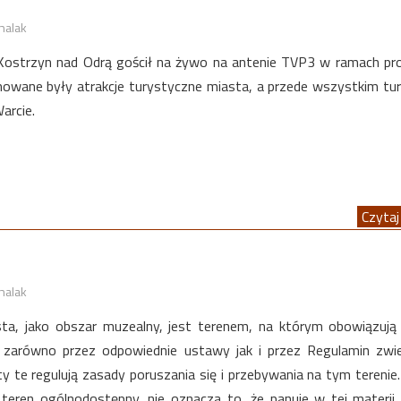
halak
Kostrzyn nad Odrą gościł na żywo na antenie TVP3 w ramach p
mowane były atrakcje turystyczne miasta, a przede wszystkim tu
arcie.
Czytaj 
halak
ta, jako obszar muzealny, jest terenem, na którym obowiązuj
 zarówno przez odpowiednie ustawy jak i przez Regulamin zwi
y te regulują zasady poruszania się i przebywania na tym terenie
e teren ogólnodostępny, nie oznacza to, że panuje w tej materii