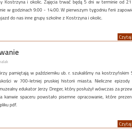
osy Kostrzyna i okolic. Zajęcia trwać będą 5 dni w terminie od 2
ennie w godzinach 9:00 - 14:00. W pierwszym tygodniu ferii zapowi
jazd do nas inne grupy szkolne z Kostrzyna i okolic.
Czytaj 
owanie
halak
órzy pamiętają w październiku ub. r. szukaliśmy na kostrzyńskim
skości w 700-letniej pruskiej historii miasta. Nieliczne epizod
muzealny edukator Jerzy Dreger, który posłużył wówczas za prze
Na kanwie spaceru powstało pisemne opracowanie, które preze
liku pdf.
Czytaj 