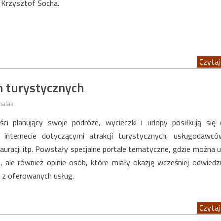
 Krzysztof Socha.
Czytaj 
 turystycznych
halak
yści planujący swoje podróże, wycieczki i urlopy posiłkują się
internecie dotyczącymi atrakcji turystycznych, usługodawców
stauracji itp. Powstały specjalne portale tematyczne, gdzie można 
e, ale również opinie osób, które miały okazję wcześniej odwiedz
ć z oferowanych usług.
Czytaj 