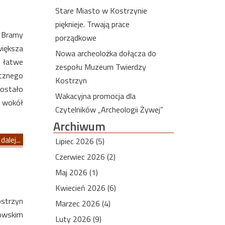
Stare Miasto w Kostrzynie
pięknieje. Trwają prace
 Bramy
porządkowe
większa
Nowa archeolożka dołącza do
o łatwe
zespołu Muzeum Twierdzy
ycznego
Kostrzyn
ostało
Wakacyjna promocja dla
y wokół
Czytelników „Archeologii Żywej”
Archiwum
dalej...
Lipiec 2026 (5)
Czerwiec 2026 (2)
Maj 2026 (1)
Kwiecień 2026 (6)
ostrzyn
Marzec 2026 (4)
zowskim
Luty 2026 (9)