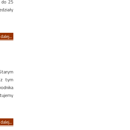
1 do 25
edziały
dalej...
 Starym
y z tym
wodnika
ntujemy
dalej...