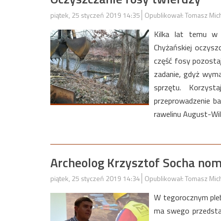
piątek, 25 styczeń 2019 14:35
Opublikował: Tomasz Mic
Kilka lat temu w 
Chyżańskiej oczysz
część fosy pozostaj
zadanie, gdyż wyma
sprzętu. Korzys
przeprowadzenie ba
rawelinu August-Wil
Archeolog Krzysztof Socha no
piątek, 25 styczeń 2019 14:34
Opublikował: Tomasz Mic
W tegorocznym pleb
ma swego przedstaw