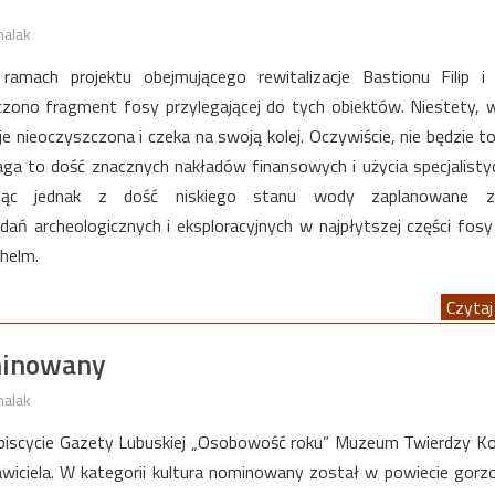
halak
ramach projektu obejmującego rewitalizacje Bastionu Filip i
czono fragment fosy przylegającej do tych obiektów. Niestety, 
e nieoczyszczona i czeka na swoją kolej. Oczywiście, nie będzie t
ga to dość znacznych nakładów finansowych i użycia specjalist
tając jednak z dość niskiego stanu wody zaplanowane z
dań archeologicznych i eksploracyjnych w najpłytszej części fos
helm.
Czytaj 
minowany
halak
iscycie Gazety Lubuskiej „Osobowość roku” Muzeum Twierdzy K
iciela. W kategorii kultura nominowany został w powiecie gor