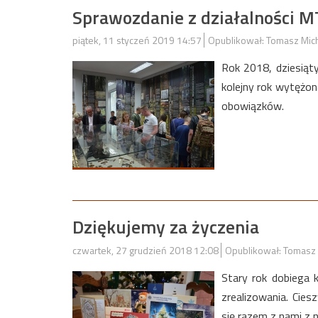
Sprawozdanie z działalności 
piątek, 11 styczeń 2019 14:57
Opublikował: Tomasz Mic
Rok 2018, dziesiąt
kolejny rok wytężon
obowiązków.
Dziękujemy za życzenia
czwartek, 27 grudzień 2018 12:08
Opublikował: Tomasz 
Stary rok dobiega 
zrealizowania. Cies
się razem z nami z