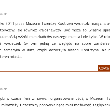
halak
ku 2011 przez Muzeum Twierdzy Kostrzyn wycieczki mają charak
storyczny, ale również krajoznawczy. Być może to właśnie spra
opularnością wśród mieszkańców naszego miasta i nie tylko. W ro
 9 wycieczek (w tym jedną ze względu na spore zainteres
ch tematyka w dużej części dotyczyła historii Kostrzyna, ale 
teren miasta.
Czytaj 
halak
rzędu w czasie ferii zimowych organizowane będą w Muzeum Tw
a młodzieży. Uczestnicy ponownie będą mieli możliwość zagłębieni