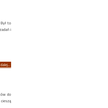
 Był to
zadań i
dalej...
któw do
 cieszą