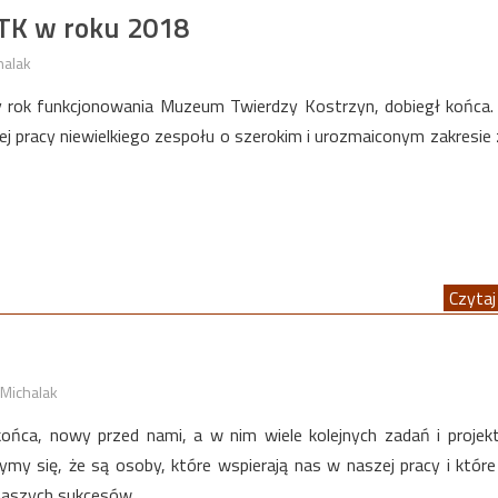
MTK w roku 2018
halak
y rok funkcjonowania Muzeum Twierdzy Kostrzyn, dobiegł końca.
ej pracy niewielkiego zespołu o szerokim i urozmaiconym zakresie 
Czytaj 
Michalak
końca, nowy przed nami, a w nim wiele kolejnych zadań i proje
zymy się, że są osoby, które wspierają nas w naszej pracy i które
 naszych sukcesów.