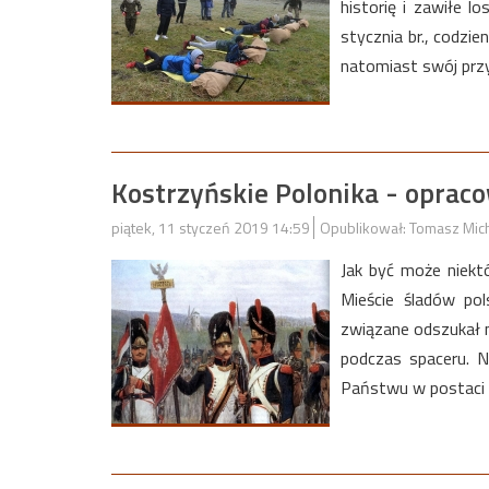
historię i zawiłe l
stycznia br., codzi
natomiast swój przy
Kostrzyńskie Polonika - oprac
piątek, 11 styczeń 2019 14:59
Opublikował: Tomasz Mic
Jak być może niekt
Mieście śladów pol
związane odszukał 
podczas spaceru. 
Państwu w postaci p