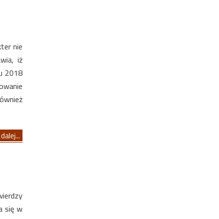
ter nie
wia, iż
ku 2018
owanie
również
dalej...
ierdzy
a się w