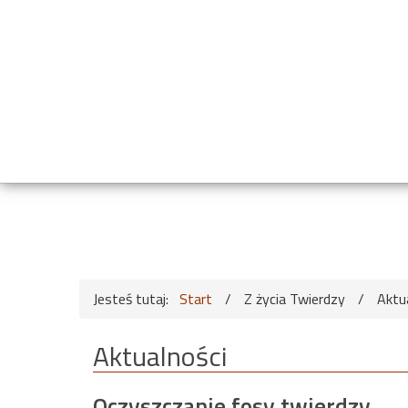
Jesteś tutaj:
Start
/
Z życia Twierdzy
/
Aktu
Aktualności
Oczyszczanie fosy twierdzy