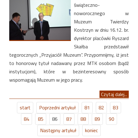
świąteczno-
noworocznego w
Muzeum Twierdzy
Kostrzyn w dniu 16.12. br.
dyrektor placówki Ryszard
Skałba przedstawił
tegorocznych „Przyjaciół Muzeum”. Przypomnijmy, iż jest
to honorowy tytuł nadawany przez MTK osobom (bądź
instytucjom), które w bezinteresowny sposób
wspomagają Muzeum w jego pracy.
Czytaj dalej...
start
Poprzedni artykuł
81
82
83
84
85
86
87
88
89
90
Następny artykuł
koniec