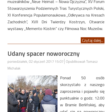
muzealników „Neue Heimat – Nowa Ojczyzna”, XV Forum
Stowarzyszenia Podziemnych Tras Turystycznych Polski,
XI Konferencja Popularnonaukowa „Odkrywca na Kresach
Zachodnich”, XVII Dni Twierdzy Kostrzyn, Otwarcie
wystawy „Memento Küstrin” czy Filmowa Noc Muzeów.
Czytaj dalej...
Udany spacer noworoczny
poniedziałek, 02 styczeń 2017 15:07
Opublikował: Tomasz
Michalak
Ponad 50 osób
skorzystało z naszego
zaproszenia i pojawiło się
punktualnie o godz. 12:00
w Bramie Berlińskiej, aby
udać się na noworoczny