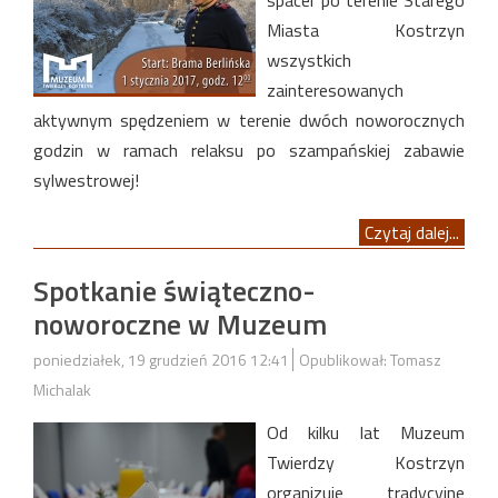
spacer po terenie Starego
Miasta Kostrzyn
wszystkich
zainteresowanych
aktywnym spędzeniem w terenie dwóch noworocznych
godzin w ramach relaksu po szampańskiej zabawie
sylwestrowej!
Czytaj dalej...
Spotkanie świąteczno-
noworoczne w Muzeum
poniedziałek, 19 grudzień 2016 12:41
Opublikował: Tomasz
Michalak
Od kilku lat Muzeum
Twierdzy Kostrzyn
organizuje tradycyjne