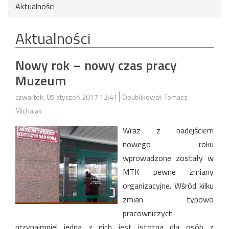
Aktualności
Aktualności
Nowy rok – nowy czas pracy
Muzeum
czwartek, 05 styczeń 2017 12:41
Opublikował: Tomasz
Michalak
Wraz z nadejściem
nowego roku
wprowadzone zostały w
MTK pewne zmiany
organizacyjne. Wśród kilku
zmian typowo
pracowniczych
przynajmniej jedna z nich jest istotna dla osób z