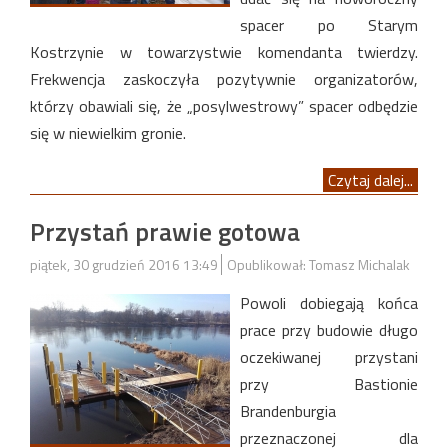
spacer po Starym
Kostrzynie w towarzystwie komendanta twierdzy.
Frekwencja zaskoczyła pozytywnie organizatorów,
którzy obawiali się, że „posylwestrowy” spacer odbędzie
się w niewielkim gronie.
Czytaj dalej...
Przystań prawie gotowa
piątek, 30 grudzień 2016 13:49
Opublikował: Tomasz Michalak
Powoli dobiegają końca
prace przy budowie długo
oczekiwanej przystani
przy Bastionie
Brandenburgia
przeznaczonej dla