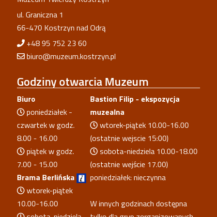
ul. Graniczna 1
66-470 Kostrzyn nad Odrą
+48 95 752 23 60
biuro@muzeum.kostrzyn.pl
Godziny
otwarcia Muzeum
Biuro
Bastion Filip - ekspozycja
poniedziałek -
muzealna
czwartek w godz.
wtorek-piątek 10.00-16.00
8.00 - 16.00
(ostatnie wejscie 15:00)
piątek w godz.
sobota-niedziela 10.00-18.00
7.00 - 15.00
(ostatnie wejście 17.00)
Brama Berlińska
poniedziałek: nieczynna
wtorek-piątek
10.00-16.00
W innych godzinach dostępna
sobota-niedziela
tylko dla grup zorganizowanych