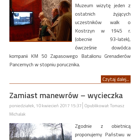
Muzeum wizytę jeden z
ostatnich żyjących
uczestników walk o
Kostrzyn w 1945 r.
(obecnie 93-latek),
ówcześnie dowódca
kompanii KM 50 Zapasowego Batalionu Grenadierów
Pancernych w stopniu porucznika.
Czytaj dalej...
Zamiast manewrów – wycieczka
poniedziałek, 10 kwiecień 2017 15:37
Opublikował: Tomasz
Michalak
Zgodnie z obietnicą
proponujemy Państwu w