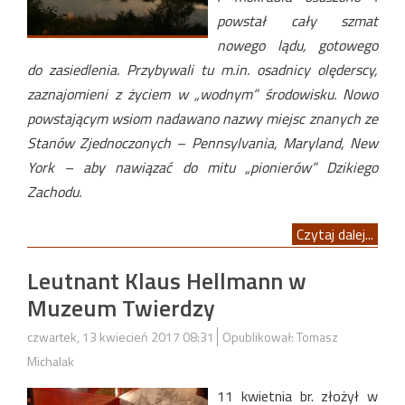
powstał cały szmat
nowego lądu, gotowego
do zasiedlenia. Przybywali tu m.in. osadnicy olęderscy,
zaznajomieni z życiem w „wodnym” środowisku. Nowo
powstającym wsiom nadawano nazwy miejsc znanych ze
Stanów Zjednoczonych – Pennsylvania, Maryland, New
York – aby nawiązać do mitu „pionierów” Dzikiego
Zachodu.
Czytaj dalej...
Leutnant Klaus Hellmann w
Muzeum Twierdzy
czwartek, 13 kwiecień 2017 08:31
Opublikował: Tomasz
Michalak
11 kwietnia br. złożył w