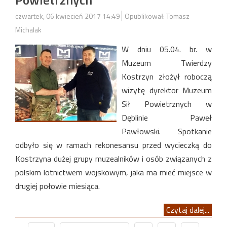
czwartek, 06 kwiecień 2017 14:49
Opublikował: Tomasz
Michalak
W dniu 05.04. br. w
Muzeum Twierdzy
Kostrzyn złożył roboczą
wizytę dyrektor Muzeum
Sił Powietrznych w
Dęblinie Paweł
Pawłowski. Spotkanie
odbyło się w ramach rekonesansu przed wycieczką do
Kostrzyna dużej grupy muzealników i osób związanych z
polskim lotnictwem wojskowym, jaka ma mieć miejsce w
drugiej połowie miesiąca.
Czytaj dalej...