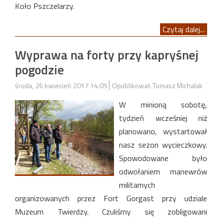
Koło Pszczelarzy.
Czytaj dalej...
Wyprawa na forty przy kapryśnej
pogodzie
środa, 26 kwiecień 2017 14:05
Opublikował: Tomasz Michalak
W minioną sobotę,
tydzień wcześniej niż
planowano, wystartował
nasz sezon wycieczkowy.
Spowodowane było
odwołaniem manewrów
militarnych
organizowanych przez Fort Gorgast przy udziale
Muzeum Twierdzy. Czuliśmy się zobligowani