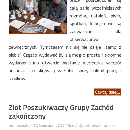
pracy poprzedzone są
całą serią wcześniejszych
rozmów, ustaleń, pism,
spotkań, których nie są
zauważalne dla
obserwatorów
zewnętrznych. Tymczasem nic się nie dzieje „samo z
siebie”. Często wydawać by się mogło proste i skromne
wydarzenie (np. otwarcie wystawy, wycieczka, wieczór
autorski itp.) skrywają w sobie spory nakład pracy i
środków.
Czytaj dalej...
Zlot Poszukiwaczy Grupy Zachód
zakończony
poniedziałek, 10 kwiecień 2017 15:36
Opublikował: Tomasz