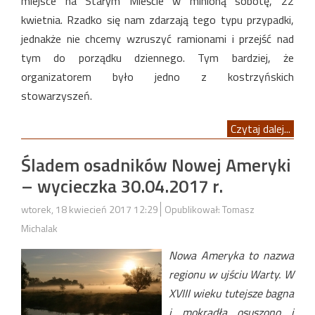
miejsce na Starym Mieście w minioną sobotę, 22
kwietnia. Rzadko się nam zdarzają tego typu przypadki,
jednakże nie chcemy wzruszyć ramionami i przejść nad
tym do porządku dziennego. Tym bardziej, że
organizatorem było jedno z kostrzyńskich
stowarzyszeń.
Czytaj dalej...
Śladem osadników Nowej Ameryki
– wycieczka 30.04.2017 r.
wtorek, 18 kwiecień 2017 12:29
Opublikował: Tomasz
Michalak
Nowa Ameryka to nazwa
regionu w ujściu Warty. W
XVIII wieku tutejsze bagna
i mokradła osuszono i