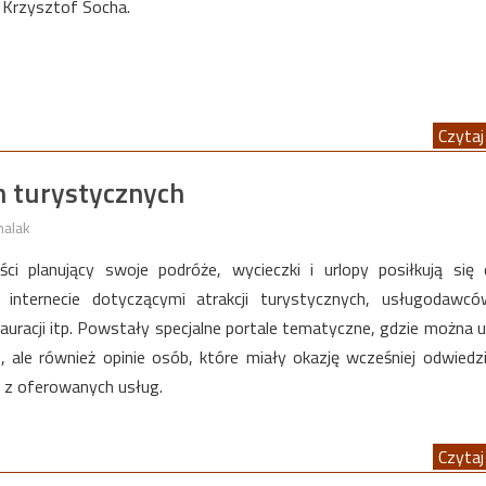
 Krzysztof Socha.
Czytaj 
 turystycznych
halak
yści planujący swoje podróże, wycieczki i urlopy posiłkują się
internecie dotyczącymi atrakcji turystycznych, usługodawców
stauracji itp. Powstały specjalne portale tematyczne, gdzie można 
e, ale również opinie osób, które miały okazję wcześniej odwiedz
ć z oferowanych usług.
Czytaj 