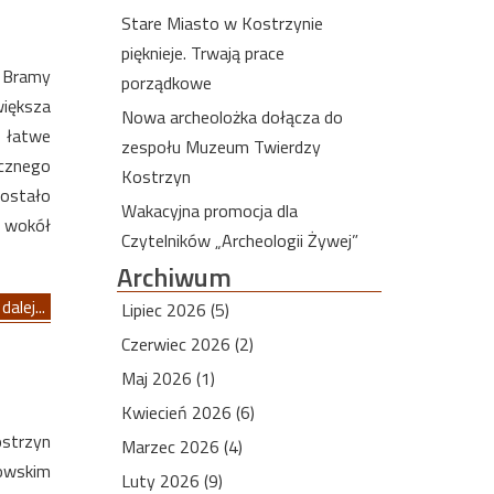
Stare Miasto w Kostrzynie
pięknieje. Trwają prace
 Bramy
porządkowe
większa
Nowa archeolożka dołącza do
o łatwe
zespołu Muzeum Twierdzy
ycznego
Kostrzyn
ostało
Wakacyjna promocja dla
y wokół
Czytelników „Archeologii Żywej”
Archiwum
dalej...
Lipiec 2026 (5)
Czerwiec 2026 (2)
Maj 2026 (1)
Kwiecień 2026 (6)
ostrzyn
Marzec 2026 (4)
zowskim
Luty 2026 (9)