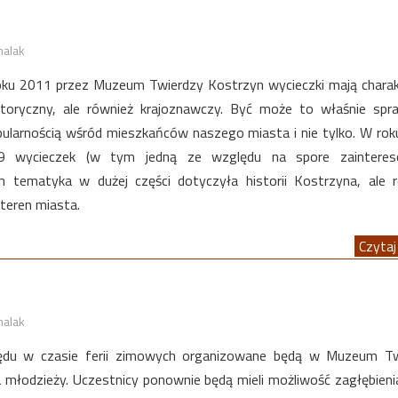
halak
ku 2011 przez Muzeum Twierdzy Kostrzyn wycieczki mają charak
storyczny, ale również krajoznawczy. Być może to właśnie spra
opularnością wśród mieszkańców naszego miasta i nie tylko. W ro
 9 wycieczek (w tym jedną ze względu na spore zainteres
ch tematyka w dużej części dotyczyła historii Kostrzyna, ale 
teren miasta.
Czytaj 
halak
rzędu w czasie ferii zimowych organizowane będą w Muzeum Tw
a młodzieży. Uczestnicy ponownie będą mieli możliwość zagłębieni