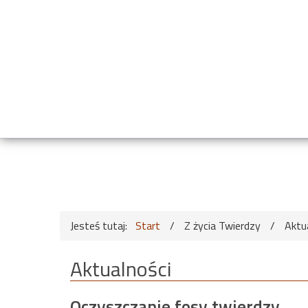
Jesteś tutaj:
Start
/
Z życia Twierdzy
/
Aktu
Aktualności
Oczyszczanie fosy twierdzy