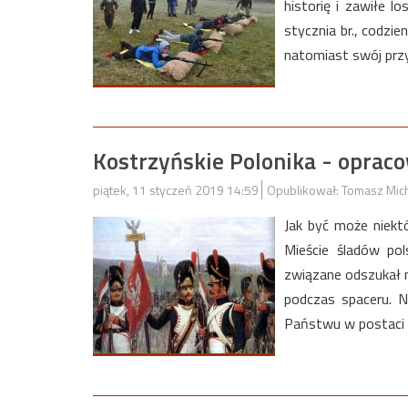
historię i zawiłe l
stycznia br., codzi
natomiast swój przy
Kostrzyńskie Polonika - oprac
piątek, 11 styczeń 2019 14:59
Opublikował: Tomasz Mic
Jak być może niekt
Mieście śladów pol
związane odszukał 
podczas spaceru. 
Państwu w postaci p