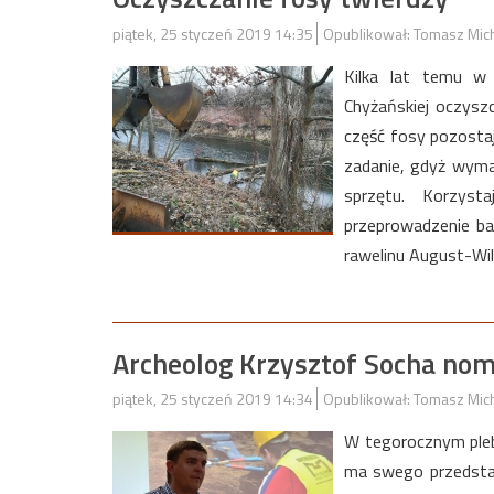
piątek, 25 styczeń 2019 14:35
Opublikował: Tomasz Mic
Kilka lat temu w 
Chyżańskiej oczysz
część fosy pozostaj
zadanie, gdyż wyma
sprzętu. Korzys
przeprowadzenie ba
rawelinu August-Wil
Archeolog Krzysztof Socha no
piątek, 25 styczeń 2019 14:34
Opublikował: Tomasz Mic
W tegorocznym pleb
ma swego przedstaw