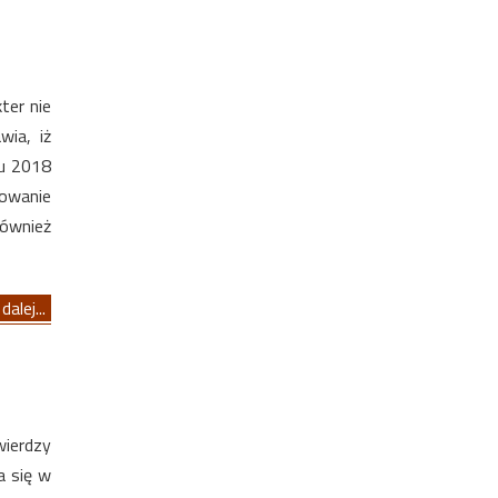
ter nie
wia, iż
ku 2018
owanie
również
dalej...
ierdzy
a się w