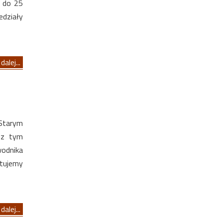
1 do 25
edziały
dalej...
 Starym
y z tym
wodnika
ntujemy
dalej...