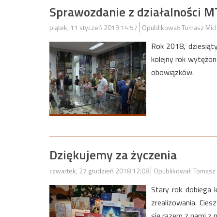
Sprawozdanie z działalności 
piątek, 11 styczeń 2019 14:57
Opublikował: Tomasz Mic
Rok 2018, dziesiąt
kolejny rok wytężon
obowiązków.
Dziękujemy za życzenia
czwartek, 27 grudzień 2018 12:08
Opublikował: Tomasz 
Stary rok dobiega 
zrealizowania. Cies
się razem z nami z