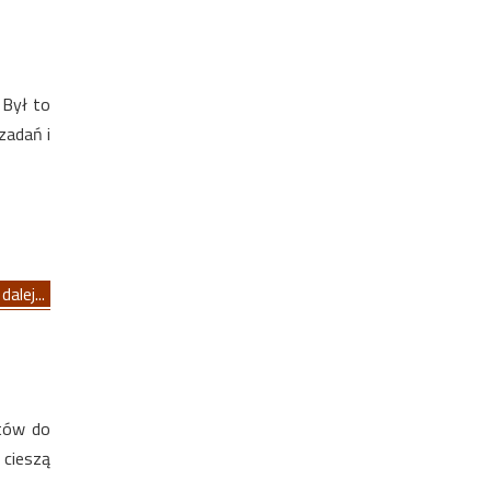
 Był to
zadań i
dalej...
któw do
 cieszą