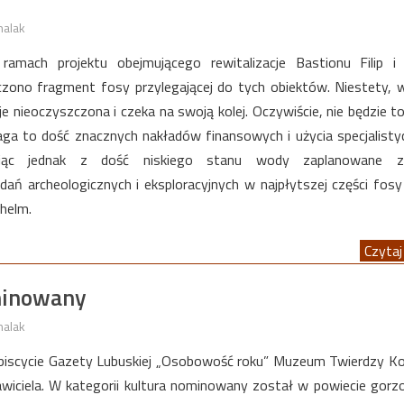
halak
ramach projektu obejmującego rewitalizacje Bastionu Filip i
czono fragment fosy przylegającej do tych obiektów. Niestety, 
e nieoczyszczona i czeka na swoją kolej. Oczywiście, nie będzie t
ga to dość znacznych nakładów finansowych i użycia specjalist
tając jednak z dość niskiego stanu wody zaplanowane z
dań archeologicznych i eksploracyjnych w najpłytszej części fos
helm.
Czytaj 
minowany
halak
iscycie Gazety Lubuskiej „Osobowość roku” Muzeum Twierdzy K
iciela. W kategorii kultura nominowany został w powiecie gor