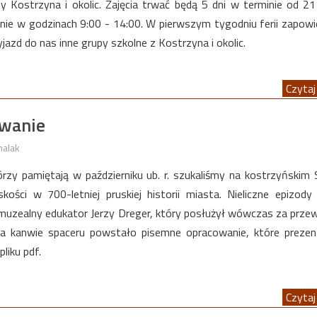
osy Kostrzyna i okolic. Zajęcia trwać będą 5 dni w terminie od 2
ennie w godzinach 9:00 - 14:00. W pierwszym tygodniu ferii zapowi
jazd do nas inne grupy szkolne z Kostrzyna i okolic.
Czytaj 
owanie
halak
órzy pamiętają w październiku ub. r. szukaliśmy na kostrzyńskim
skości w 700-letniej pruskiej historii miasta. Nieliczne epizod
muzealny edukator Jerzy Dreger, który posłużył wówczas za prze
Na kanwie spaceru powstało pisemne opracowanie, które preze
liku pdf.
Czytaj 