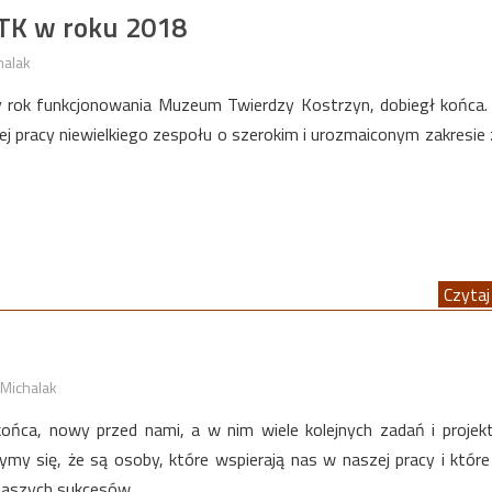
MTK w roku 2018
halak
y rok funkcjonowania Muzeum Twierdzy Kostrzyn, dobiegł końca.
ej pracy niewielkiego zespołu o szerokim i urozmaiconym zakresie 
Czytaj 
Michalak
końca, nowy przed nami, a w nim wiele kolejnych zadań i proje
zymy się, że są osoby, które wspierają nas w naszej pracy i które
 naszych sukcesów.