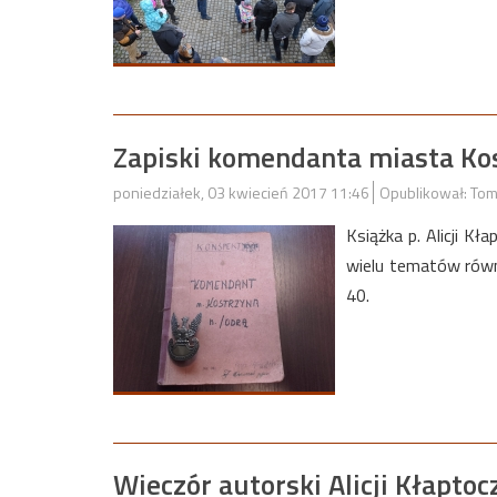
Zapiski komendanta miasta Ko
poniedziałek, 03 kwiecień 2017 11:46
Opublikował: Tom
Książka p. Alicji K
wielu tematów równ
40.
Wieczór autorski Alicji Kłaptoc