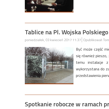
Tablice na Pl. Wojska Polskiego
poniedziałek, 03 kwiecień 2017 11:37
Opublikował: Tom
Być może część mie
się również pieszo,
temu instalacje z
wykorzystana do za
przedstawienia pier
Spotkanie robocze w ramach p