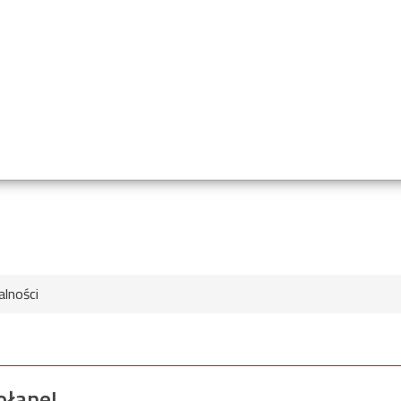
alności
ołane!