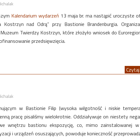
ichalak
aszym
Kalendarium wydarzeń
13 maja br. ma nastąpić uroczyste o
a Kostrzyn nad Odrą” przy Bastionie Brandenburgia. Organiza
ę Muzeum Twierdzy Kostrzyn, które złożyło wniosek do Euroregio
dofinansowanie przedsięwzięcia.
Czytaj 
ichalak
nującym w Bastionie Filip (wysoka wilgotność i niskie tempera
enną pracę pisaliśmy wielokrotnie. Oddziaływuje on niestety neg
e wnętrzu bastionu ekspozycję, co, mimo zainstalowanej w 
yzacji i urządzeń osuszających, powoduje konieczność przeprowad