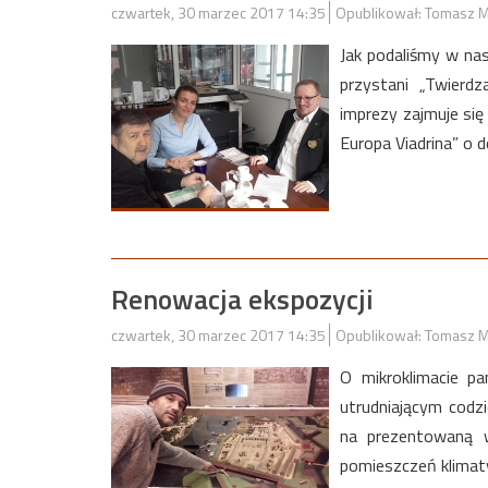
czwartek, 30 marzec 2017 14:35
Opublikował: Tomasz M
Jak podaliśmy w n
przystani „Twierdz
imprezy zajmuje si
Europa Viadrina” o 
Renowacja ekspozycji
czwartek, 30 marzec 2017 14:35
Opublikował: Tomasz M
O mikroklimacie pa
utrudniającym codzi
na prezentowaną w
pomieszczeń klimat