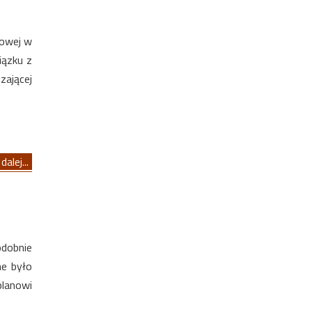
dowej w
iązku z
zającej
dalej...
odobnie
ne było
lanowi