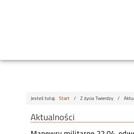
Jesteś tutaj:
Start
/
Z życia Twierdzy
/
Aktu
Aktualności
Manewry militarne 22.04. odw