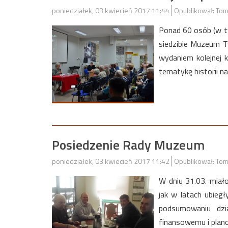
poniedziałek, 03 kwiecień 2017 11:44
Opublikował: Tom
Ponad 60 osób (w ty
siedzibie Muzeum T
wydaniem kolejnej 
tematykę historii n
Posiedzenie Rady Muzeum
poniedziałek, 03 kwiecień 2017 11:42
Opublikował: Tom
W dniu 31.03. miał
jak w latach ubieg
podsumowaniu dzia
finansowemu i plan