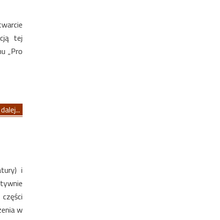
twarcie
cją tej
nu „Pro
dalej...
tury) i
atywnie
części
zenia w