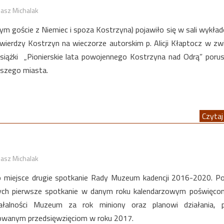
asz Michalak
m goście z Niemiec i spoza Kostrzyna) pojawiło się w sali wykła
wierdzy Kostrzyn na wieczorze autorskim p. Alicji Kłaptocz w zw
książki „Pionierskie lata powojennego Kostrzyna nad Odrą” porus
aszego miasta.
Czytaj 
asz Michalak
o miejsce drugie spotkanie Rady Muzeum kadencji 2016-2020. P
łych pierwsze spotkanie w danym roku kalendarzowym poświęco
łalności Muzeum za rok miniony oraz planowi działania, p
owanym przedsięwzięciom w roku 2017.