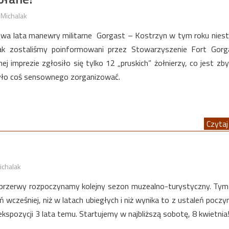
 Michalak
dwa lata manewry militarne Gorgast – Kostrzyn w tym roku niest
Jak zostaliśmy poinformowani przez Stowarzyszenie Fort Gorg
ej imprezie zgłosiło się tylko 12 „pruskich” żołnierzy, co jest zb
było coś sensownego zorganizować.
Czytaj 
ichalak
h przerwy rozpoczynamy kolejny sezon muzealno-turystyczny. Ty
 wcześniej, niż w latach ubiegłych i niż wynika to z ustaleń poczy
kspozycji 3 lata temu. Startujemy w najbliższą sobotę, 8 kwietnia