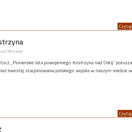
Czytaj 
strzyna
asz Michalak
łaptocz „Pionierskie lata powojennego Kostrzyna nad Odrą” porusz
ież kwestię stacjonowania polskiego wojska w naszym mieście w
Czytaj 
z