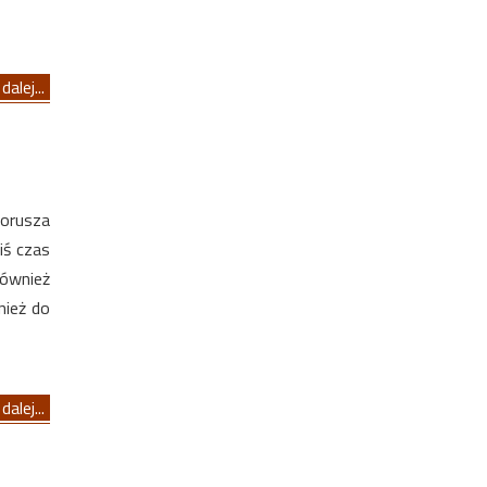
dalej...
porusza
iś czas
ównież
nież do
dalej...