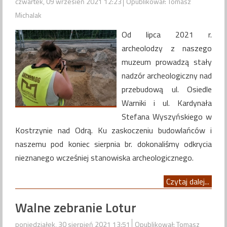
czwartek, 09 wrzesień 2021 12:23
Opublikował: Tomasz
Michalak
Od lipca 2021 r.
archeolodzy z naszego
muzeum prowadzą stały
nadzór archeologiczny nad
przebudową ul. Osiedle
Warniki i ul. Kardynała
Stefana Wyszyńskiego w
Kostrzynie nad Odrą. Ku zaskoczeniu budowlańców i
naszemu pod koniec sierpnia br. dokonaliśmy odkrycia
nieznanego wcześniej stanowiska archeologicznego.
Czytaj dalej...
Walne zebranie Lotur
poniedziałek, 30 sierpień 2021 13:51
Opublikował: Tomasz