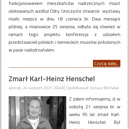
funkcjonowaniem mieszkańców nadrzecznych miast
ulokowanych wzdłuż Odry. Uroczyste otwarcie wystawy
miało miejsce w dniu 18 czerwca br. Dwa miesiące
później, a mianowicie 25 sierpnia, odbyła się również w
ramach tego projektu konferencja z udziałem
przedstawicieli polskich i niemieckich muzeów położonych
w pasie nadodrzańskim.
Czytaj dalej...
Zmarł Karl-Heinz Henschel
wtorek, 24 sierpień 2021 20:48
Opublikował: Tomasz Michalak
Z żalem informujemy, iż w
sobotę 21 sierpnia br. w
wieku 95 lat zmarł Karl-
Heinz Henschel. Był