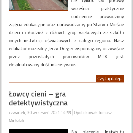
nie tylko). Od połowy
września praktycznie
codziennie prowadzimy
zajęcia edukacyjne oraz oprowadzamy po Starym Mieście
dzieci i młodzież z różnych grup wiekowych ze szkół i
innych instytucji oświatowych z całego regionu. Nasz
edukator muzealny Jerzy Dreger wspomagany oczywiście
przez pozostałych pracowników MTK jest
eksploatowany dość intensywnie.
Czytaj dalej...
Łowcy cieni – gra
detektywistyczna
czwartek, 30 wrzesień 2021 14:59
Opublikował: Tomasz
Michalak
Na zlecenie Instytutu