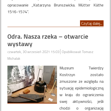
opracowanie
„Katarzyna Brunszwicka. Mütter Käthe
1516-1574".
Czytaj dalej...
Odra. Nasza rzeka – otwarcie
wystawy
czwartek, 30 wrzesień 2021 15:03
Opublikował: Tomasz
Michalak
Muzeum Twierdzy
Kostrzyn zostało
zmuszone ze względu na
sytuację epidemiologiczną
w kraju do ograniczenia
swej aktywności, jeśli
chodzi o organizację